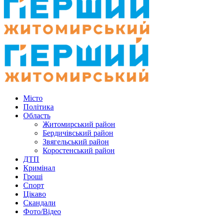
Місто
Політика
Область
Житомирський район
Бердичівський район
Звягельський район
Коростенський район
ДТП
Кримінал
Гроші
Спорт
Цікаво
Скандали
Фото/Відео