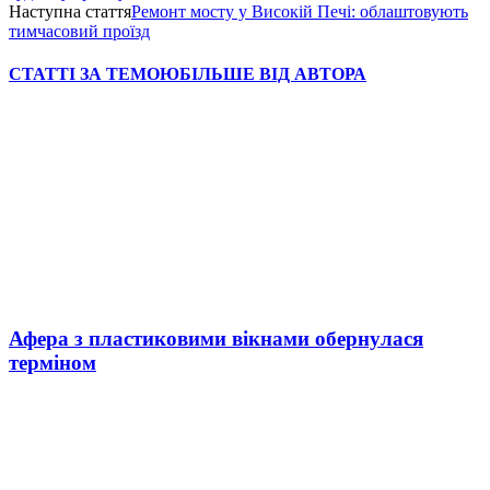
Наступна стаття
Ремонт мосту у Високій Печі: облаштовують
тимчасовий проїзд
СТАТТІ ЗА ТЕМОЮ
БІЛЬШЕ ВІД АВТОРА
Афера з пластиковими вікнами обернулася
терміном