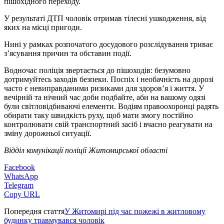
пішохідного переходу.
У результаті ДТП чоловік отримав тілесні ушкодження, від
яких на місці пригоди.
Нині у рамках розпочатого досудового розслідування триває
з’ясування причин та обставин події.
Водночас поліція звертається до пішоходів: безумовно
дотримуйтесь заходів безпеки. Поспіх і необачність на дорозі
часто є невиправданими ризиками для здоров’я і життя. У
вечірній та нічний час доби подбайте, аби на вашому одязі
були світловідбиваючі елементи. Водіям правоохоронці радять
обирати таку швидкість руху, щоб мати змогу постійно
контролювати свій транспортний засіб і вчасно реагувати на
зміну дорожньої ситуації.
Відділ комунікації поліції Житомирської області
Facebook
WhatsApp
Telegram
Copy URL
Попередня стаття
У Житомирі під час пожежі в житловому
будинку травмувався чоловік