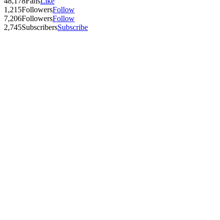
48,178
Fans
Like
1,215
Followers
Follow
7,206
Followers
Follow
2,745
Subscribers
Subscribe