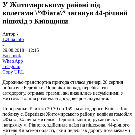
У Житомирському районі під
колесами \”Фіата\” загинув 44-річний
пішохід з Київщини
Автор -
1.zt.ua info
-
29.08.2018 - 12:15
Facebook
WhatsApp
Telegram
Copy URL
Дорожньо-транспортна пригода сталася увечері 28 серпня
поблизу с.Березівки. Чоловік-пішохід, перебігаючи
автодорогу, отримав травми, які виявились несумісними з
життям. Поліція розпочала досудове розслідування.
Попередньо, близько 20.30 на 159 км автодороги Київ – Чоп,
поблизу с. Березівки Житомирського району, водій автомобіля
«Фіат», 34-річна жителька Тернопільщини, рухаючись у
напрямку м. Рівного, здійснила наїзд на пішохода, 44-річного
жителя Київської області, який перебігав дорогу поза межами