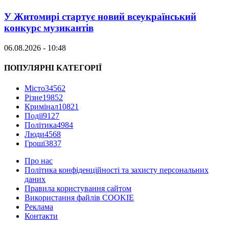
У Житомирі стартує новий всеукраїнський
конкурс музикантів
06.08.2026 - 10:48
ПОПУЛЯРНІ КАТЕГОРІЇ
Місто
34562
Різне
19852
Кримінал
10821
Події
9127
Політика
4984
Люди
4568
Гроші
3837
Про нас
Політика конфіденційності та захисту персональних
даних
Правила користування сайтом
Використання файлів COOKIE
Реклама
Контакти