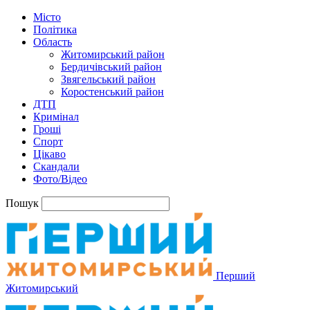
Місто
Політика
Область
Житомирський район
Бердичівський район
Звягельський район
Коростенський район
ДТП
Кримінал
Гроші
Спорт
Цікаво
Скандали
Фото/Відео
Пошук
Перший
Житомирський