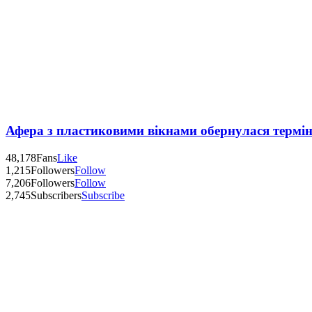
Афера з пластиковими вікнами обернулася термі
48,178
Fans
Like
1,215
Followers
Follow
7,206
Followers
Follow
2,745
Subscribers
Subscribe