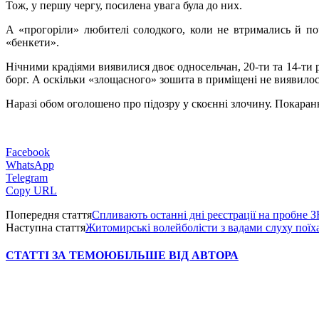
Тож, у першу чергу, посилена увага була до них.
А «прогоріли» любителі солодкого, коли не втримались й поч
«бенкети».
Нічними крадіями виявилися двоє односельчан, 20-ти та 14-ти р
борг. А оскільки «злощасного» зошита в приміщені не виявило
Н
аразі обом оголошено про підозру у скоєнні злочину. Покарання
Facebook
WhatsApp
Telegram
Copy URL
Попередня стаття
Спливають останні дні реєстрації на пробне 
Наступна стаття
Житомирські волейболісти з вадами слуху поїха
СТАТТІ ЗА ТЕМОЮ
БІЛЬШЕ ВІД АВТОРА