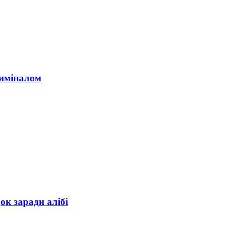
риміналом
ок заради алібі