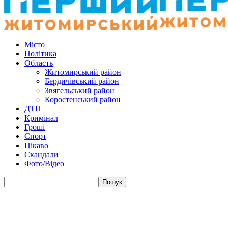
Місто
Політика
Область
Житомирський район
Бердичівський район
Звягельський район
Коростенський район
ДТП
Кримінал
Гроші
Спорт
Цікаво
Скандали
Фото/Відео