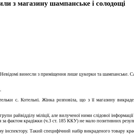
ли з магазину шампанське і солодощі
 Невідомі винесли з приміщення лише цукерки та шампанське. Сам
.
тельки с. Котельні. Жінка розповіла, що з її магазину викра
рупи райвідділу міліції, але вилученої ними слідової інформації
за фактом крадіжки (ч.3 ст. 185 ККУ) не мало позитивних резуль
 інспектору. Такий специфічний набір викраденого товару крас