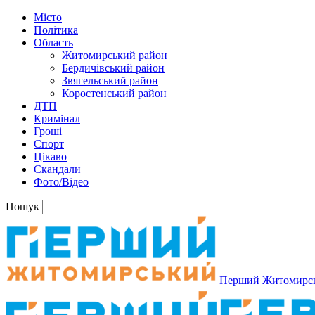
Місто
Політика
Область
Житомирський район
Бердичівський район
Звягельський район
Коростенський район
ДТП
Кримінал
Гроші
Спорт
Цікаво
Скандали
Фото/Відео
Пошук
Перший Житомирс