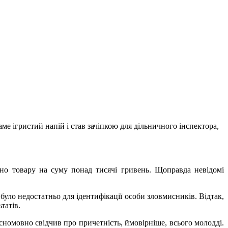
е ігристий напій і став зачіпкою для дільничного інспектора,
дено товару на суму понад тисячі гривень. Щоправда невідомі
 було недостатньо для ідентифікації особи зловмисників. Відтак,
татів.
номовно свідчив про причетність, ймовірніше, всього молодді.