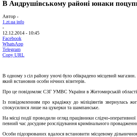
В Андрушівському районі юнаки поцупи
Автор -
1.zt.ua info
-
12.12.2014 - 10:45
Facebook
WhatsApp
Telegram
Copy URL
В одному з сіл району уночі було обікрадено місцевий магазин.
який встановив особи нічних візитерів.
Про це повідомляє СЗГ УМВС України
в Житомирській області
Із повідомленням про крадіжку до міліціянтів звернулась жи
спокусилися лише на цукерки та шампанське.
На місці події проводили огляд працівники слідчо-оперативної г
певний час досудове розслідування кримінального провадження 
Особи підозрюваних вдалося встановити місцевому дільничному