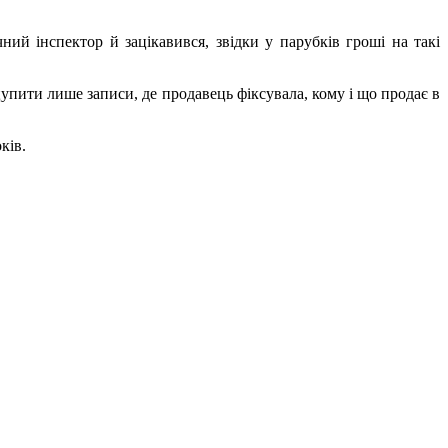
ий інспектор й зацікавився, звідки у парубків гроші на такі
цупити лише записи, де продавець фіксувала, кому і що продає в
ків.