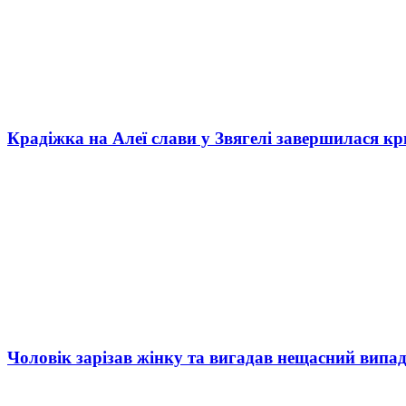
Крадіжка на Алеї слави у Звягелі завершилася к
Чоловік зарізав жінку та вигадав нещасний випад