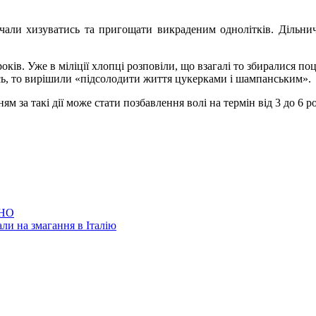
али хизуватись та пригощати викраденим однолітків. Дільничн
оків. Уже в міліції хлопці розповіли, що взагалі то збиралися по
сь, то вирішили «підсолодити життя цукерками і шампанським».
м за такі дії може стати позбавлення волі на термін від 3 до 6 ро
ЗНО
ли на змагання в Італію