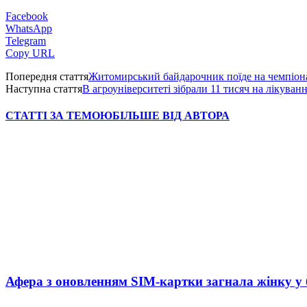
Facebook
WhatsApp
Telegram
Copy URL
Попередня стаття
Житомирський байдарочник поїде на чемпіон
Наступна стаття
В агроуніверситеті зібрали 11 тисяч на лікува
СТАТТІ ЗА ТЕМОЮ
БІЛЬШЕ ВІД АВТОРА
Афера з оновленням SIM-картки загнала жінку у