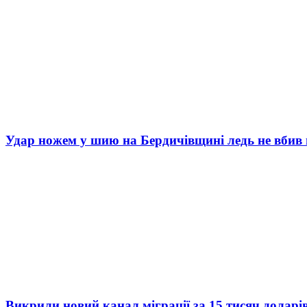
Удар ножем у шию на Бердичівщині ледь не вбив 
Викрили новий канал міграції за 15 тисяч доларі