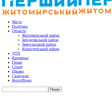
Місто
Політика
Область
Житомирський район
Бердичівський район
Звягельський район
Коростенський район
ДТП
Кримінал
Гроші
Спорт
Цікаво
Скандали
Фото/Відео