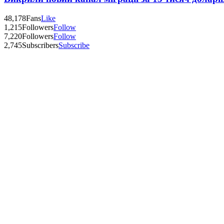
48,178
Fans
Like
1,215
Followers
Follow
7,220
Followers
Follow
2,745
Subscribers
Subscribe