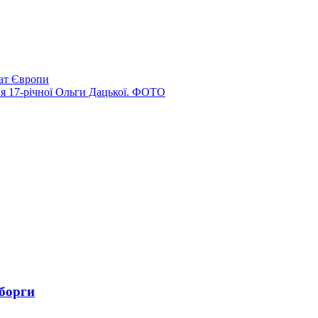
ат Європи
ння 17-річної Ольги Дацької. ФОТО
 борги