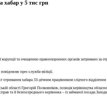
а хабар у 5 тис грн
идії корупції та очищенню правоохоронних органів затримано за о
повідомляє прес-служба міліції.
отримання хабара 33–річним працівником слідчого відділення м
кій області Григорій Полковніков, позиція керівництва обласн
 справ та її безпосереднього керівника – із займаної посади.Зах