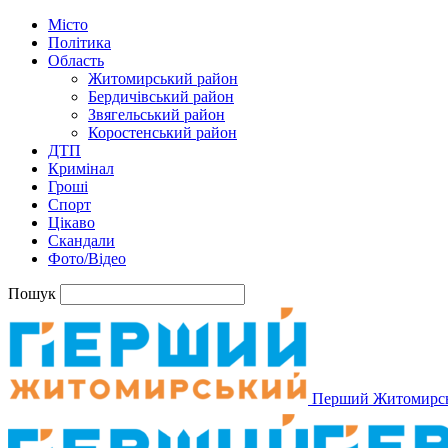
Місто
Політика
Область
Житомирський район
Бердичівський район
Звягельський район
Коростенський район
ДТП
Кримінал
Гроші
Спорт
Цікаво
Скандали
Фото/Відео
Пошук
Перший Житомирс