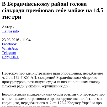
В Бердичівському районі голова
сільради преміював себе майже на 14,5
тис грн
Автор -
1.zt.ua info
-
23.08.2016 - 11:34
Facebook
WhatsApp
Telegram
Copy URL
Протокол про адміністративне правопорушення, передбачене
ч. 2 ст. 172-7 КУпАП, складений Бердичівською місцевою
прокуратурою, розглянуто судом та визнано винним голову
сільської ради у скоєнні корупційних дій.
Бердичівським міськрайонним судом розглянуто протокол про
вчинення адміністративного правопорушення, пов’язаного з
корупцією, передбаченого ч. 2 ст. 172-7 Кодексу України про