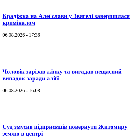
Крадіжка на Алеї слави у Звягелі завершилася
криміналом
06.08.2026 - 17:36
Чоловік зарізав жінку та вигадав нещасний
випадок заради алібі
06.08.2026 - 16:08
Суд змусив підприємців повернути Житомиру
землю в центрі