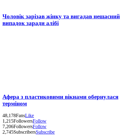
Чоловік зарізав жінку та вигадав нещасний
випадок заради алібі
Афера з пластиковими вікнами обернулася
терміном
48,178
Fans
Like
1,215
Followers
Follow
7,206
Followers
Follow
2,745
Subscribers
Subscribe