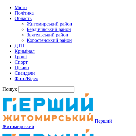
Місто
Політика
Область
Житомирський район
Бердичівський район
Звягельський район
Коростенський район
ДТП
Кримінал
Гроші
Спорт
Цікаво
Скандали
Фото/Відео
Пошук
Перший
Житомирський