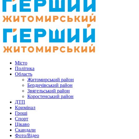
Місто
Політика
Область
Житомирський район
Бердичівський район
Звягельський район
Коростенський район
ДТП
Кримінал
Гроші
Спорт
Цікаво
Скандали
Фото/Відео