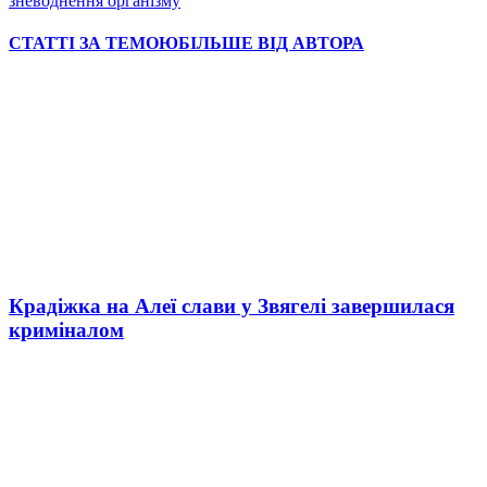
зневоднення організму
СТАТТІ ЗА ТЕМОЮ
БІЛЬШЕ ВІД АВТОРА
Крадіжка на Алеї слави у Звягелі завершилася
криміналом