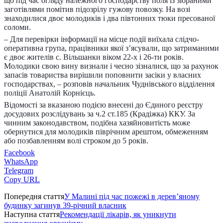
що під час огляду належного господарству поля із зібраними
заготівлями помітив підозрілу гужову повозку. На возі
знаходилися двоє молодиків і два півтонних тюки пресованої
соломи.
– Для перевірки інформації на місце події виїхала слідчо-
оперативна група, працівники якої з’ясували, що затриманими
є двоє жителів с. Вільшанки віком 22-х і 26-ти років.
Молодики свою вину визнали і чесно зізналися, що за рахунок
запасів товариства вирішили поповнити засіки у власних
господарствах, – розповів начальник Чуднівського відділення
поліції Анатолій Корнієць.
Відомості за вказаною подією внесені до Єдиного реєстру
досудових розслідувань за ч.2 ст.185 (Крадіжка) ККУ. За
чинним законодавством, подібна хазяйновитість може
обернутися для молодиків піврічним арештом, обмеженням
або позбавленням волі строком до 5 років.
Facebook
WhatsApp
Telegram
Copy URL
Попередня стаття
У Малині під час пожежі в дерев’яному
будинку загинув 39-річний власник
Наступна стаття
Рекомендації лікарів, як уникнути