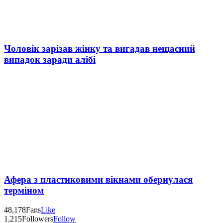
Чоловік зарізав жінку та вигадав нещасний
випадок заради алібі
Афера з пластиковими вікнами обернулася
терміном
48,178
Fans
Like
1,215
Followers
Follow