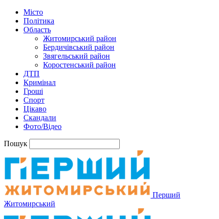
Місто
Політика
Область
Житомирський район
Бердичівський район
Звягельський район
Коростенський район
ДТП
Кримінал
Гроші
Спорт
Цікаво
Скандали
Фото/Відео
Пошук
Перший
Житомирський