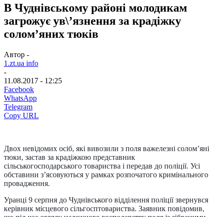
В Чуднівському районі молодикам
загрожує ув\’язнення за крадіжку
солом’яних тюків
Автор -
1.zt.ua info
-
11.08.2017 - 12:25
Facebook
WhatsApp
Telegram
Copy URL
Двох невідомих осіб, які вивозили з поля важелезні солом’яні
тюки, застав за крадіжкою представник
сільськогосподарського товариства і передав до поліції. Усі
обставини з’ясовуються у рамках розпочатого кримінального
провадження.
Уранці 9 серпня до Чуднівського відділення поліції звернувся
керівник місцевого сільгосптовариства. Заявник повідомив,