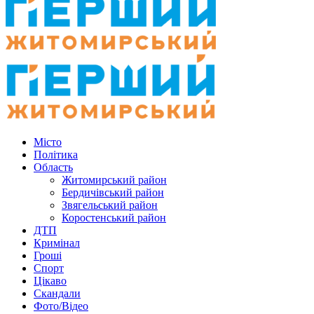
Місто
Політика
Область
Житомирський район
Бердичівський район
Звягельський район
Коростенський район
ДТП
Кримінал
Гроші
Спорт
Цікаво
Скандали
Фото/Відео