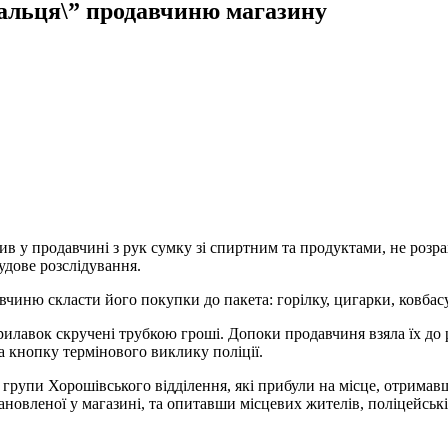
пальця\” продавчиню магазину
ив у продавчині з рук сумку зі спиртним та продуктами, не розра
удове розслідування.
ню скласти його покупки до пакета: горілку, цигарки, ковбасу, 
лавок скручені трубкою гроші. Допоки продавчиня взяла їх до ру
а кнопку термінового виклику поліції.
групи Хорошівського відділення, які прибули на місце, отримавш
овленої у магазині, та опитавши місцевих жителів, поліцейські 