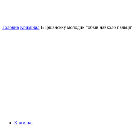
Головна
Кримінал
В Іршанську молодик ”обвів навколо пальц
Кримінал