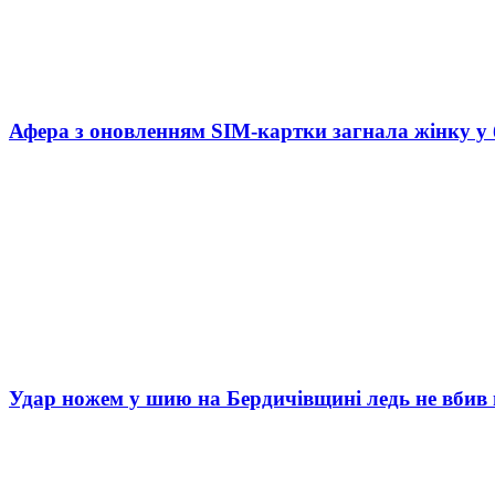
Афера з оновленням SIM-картки загнала жінку у
Удар ножем у шию на Бердичівщині ледь не вбив 