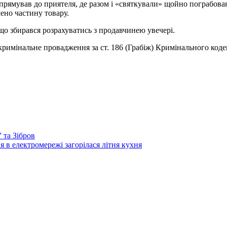
опрямував до приятеля, де разом і «святкували» щойно пограбова
ено частину товару.
що збирався розрахуватись з продавчинею увечері.
кримінальне провадження за ст. 186 (Грабіж) Кримінального коде
 та Зібров
я в електромережі загорілася літня кухня