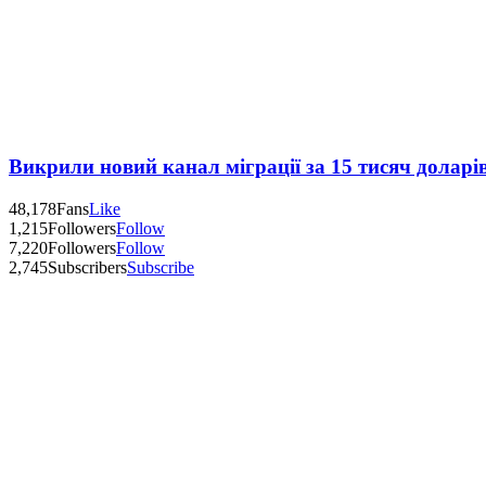
Викрили новий канал міграції за 15 тисяч доларі
48,178
Fans
Like
1,215
Followers
Follow
7,220
Followers
Follow
2,745
Subscribers
Subscribe