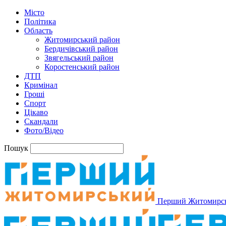
Місто
Політика
Область
Житомирський район
Бердичівський район
Звягельський район
Коростенський район
ДТП
Кримінал
Гроші
Спорт
Цікаво
Скандали
Фото/Відео
Пошук
Перший Житомирс