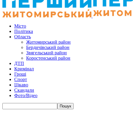
Місто
Політика
Область
Житомирський район
Бердичівський район
Звягельський район
Коростенський район
ДТП
Кримінал
Гроші
Спорт
Цікаво
Скандали
Фото/Відео