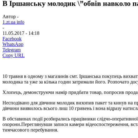
В Іршанську молодик \”обвів навколо 
Автор -
1.zt.ua info
-
11.05.2017 - 14:18
Facebook
WhatsApp
Telegram
Copy URL
10 травня в одному з магазинів смт. Іршанська покупець вихват
молодика та уже за кілька годин затримали його. Розпочато дос
Хлопець, демонструючи намір придбати товар, попросив продавчи
Несподівано для дівчини молодик вихопив пакет та кинув на при
дівчини виявилось всього лиш 10 гривень і вона відразу натисл
В обставинах події розбирались працівники слідчо-оперативної 
охорони.Переглянувши записи камери відеоспостереження, встан
тимчасового перебування.