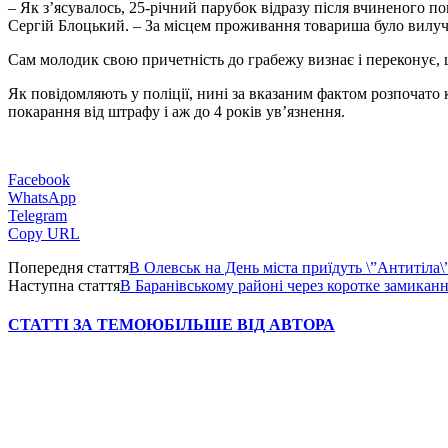
– Як з’ясувалось, 25-річний парубок відразу після вчиненого п
Сергій Блоцький. – За місцем проживання товариша було вилуч
Сам молодик свою причетність до грабежу визнає і переконує, 
Як повідомляють у поліції, нині за вказаним фактом розпочато 
покарання від штрафу і аж до 4 років ув’язнення.
Facebook
WhatsApp
Telegram
Copy URL
Попередня стаття
В Олевськ на День міста приїдуть \”Антитіла\”
Наступна стаття
В Баранівському районі через коротке замиканн
СТАТТІ ЗА ТЕМОЮ
БІЛЬШЕ ВІД АВТОРА