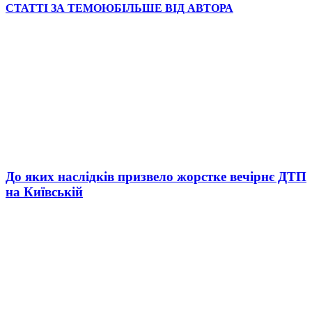
СТАТТІ ЗА ТЕМОЮ
БІЛЬШЕ ВІД АВТОРА
До яких наслідків призвело жорстке вечірнє ДТП
на Київській