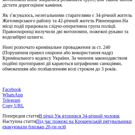
дістати дорогоцінне каміння.
Як з’ясувалось, нелегальними старателями є 34-річний житель
Житомирського району та 42-річний житель Рівненщини.На
місці події працювала слідчо-оперативна група поліції.
Правоохоронці вилучили дві мотопомпи, пожежні рукави та
водозабірні шланги.
Нині розпочато кримінальне провадження за ст. 240
(Порушення правил охорони або використання надр)
Кримінального кодексу України. За чинним законодавством
подібні протиправні дії караються штрафними санкціями,
обмеженням або позбавленням волі строком до 3 років.
Facebook
WhatsApp
Telegram
Copy URL
Попередня стаття
В річці Уж втопився 34-річний чоловік
Наступна стаття
Під час пожежі на Крошенській рятувальники
евакуювали близько 20-ти осіб