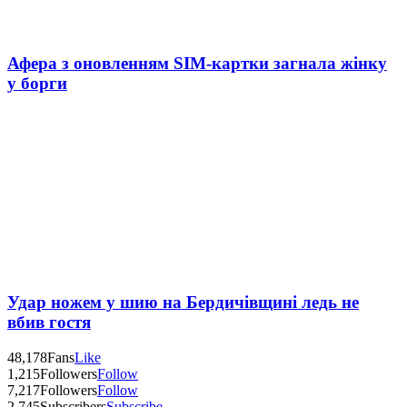
Афера з оновленням SIM-картки загнала жінку
у борги
Удар ножем у шию на Бердичівщині ледь не
вбив гостя
48,178
Fans
Like
1,215
Followers
Follow
7,217
Followers
Follow
2,745
Subscribers
Subscribe