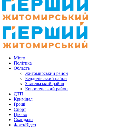
Місто
Політика
Область
Житомирський район
Бердичівський район
Звягельський район
Коростенський район
ДТП
Кримінал
Гроші
Спорт
Цікаво
Скандали
Фото/Відео