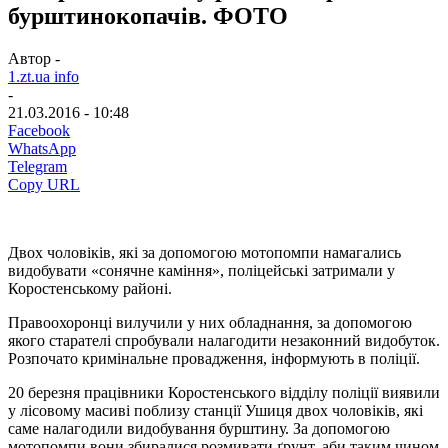
бурштинокопачів. ФОТО
Автор -
1.zt.ua info
-
21.03.2016 - 10:48
Facebook
WhatsApp
Telegram
Copy URL
Двох чоловіків, які за допомогою мотопомпи намагались
видобувати «сонячне каміння», поліцейські затримали у
Коростенському районі.
Правоохоронці вилучили у них обладнання, за допомогою
якого старателі спробували налагодити незаконний видобуток.
Розпочато кримінальне провадження, інформують в поліції.
20 березня працівники Коростенського відділу поліції виявили
у лісовому масиві поблизу станції Ушиця двох чоловіків, які
саме налагодили видобування бурштину. За допомогою
мотопомпи вони збиралися розмивати ґрунт, аби таким чином