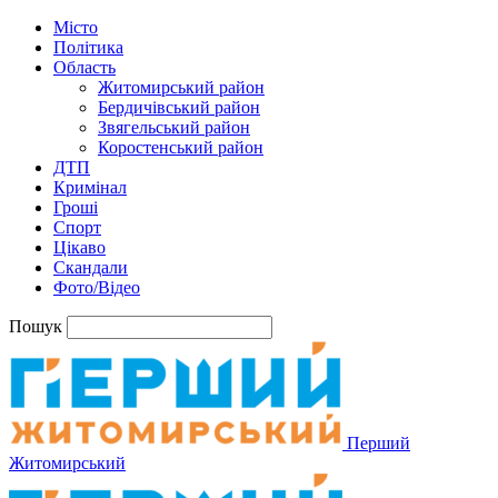
Місто
Політика
Область
Житомирський район
Бердичівський район
Звягельський район
Коростенський район
ДТП
Кримінал
Гроші
Спорт
Цікаво
Скандали
Фото/Відео
Пошук
Перший
Житомирський