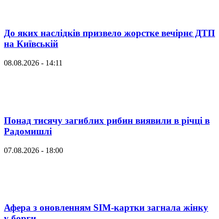
До яких наслідків призвело жорстке вечірнє ДТП
на Київській
08.08.2026 - 14:11
Понад тисячу загиблих рибин виявили в річці в
Радомишлі
07.08.2026 - 18:00
Афера з оновленням SIM-картки загнала жінку
у борги