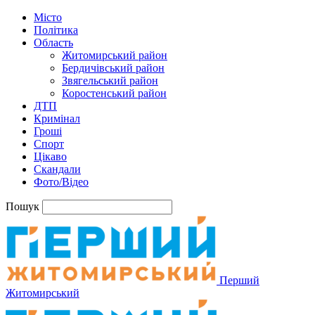
Місто
Політика
Область
Житомирський район
Бердичівський район
Звягельський район
Коростенський район
ДТП
Кримінал
Гроші
Спорт
Цікаво
Скандали
Фото/Відео
Пошук
Перший
Житомирський