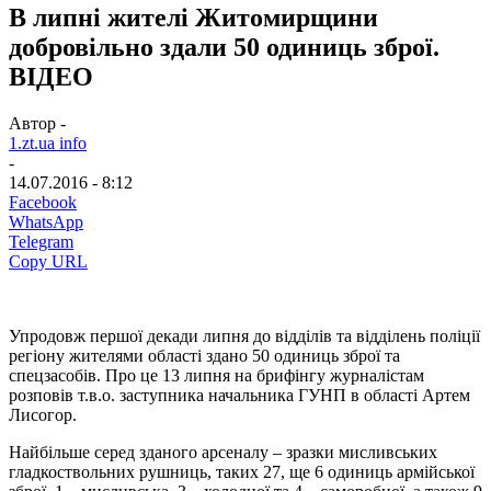
В липні жителі Житомирщини
добровільно здали 50 одиниць зброї.
ВІДЕО
Автор -
1.zt.ua info
-
14.07.2016 - 8:12
Facebook
WhatsApp
Telegram
Copy URL
Упродовж першої декади липня до відділів та відділень поліції
регіону жителями області здано 50 одиниць зброї та
спецзасобів. Про це 13 липня на брифінгу журналістам
розповів т.в.о. заступника начальника ГУНП в області Артем
Лисогор.
Найбільше серед зданого арсеналу – зразки мисливських
гладкоствольних рушниць, таких 27, ще 6 одиниць армійської