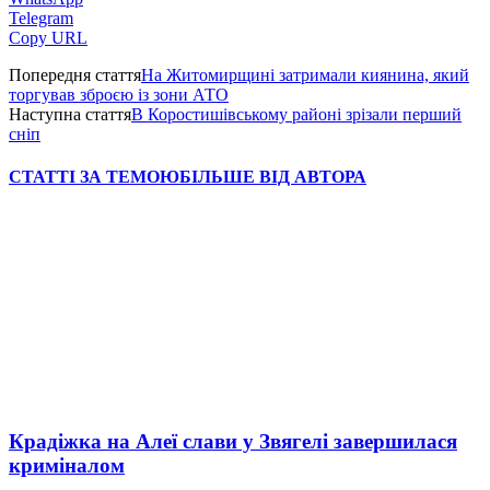
Telegram
Copy URL
Попередня стаття
На Житомирщині затримали киянина, який
торгував зброєю із зони АТО
Наступна стаття
В Коростишівському районі зрізали перший
сніп
СТАТТІ ЗА ТЕМОЮ
БІЛЬШЕ ВІД АВТОРА
Крадіжка на Алеї слави у Звягелі завершилася
криміналом