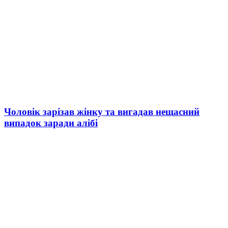
Чоловік зарізав жінку та вигадав нещасний
випадок заради алібі