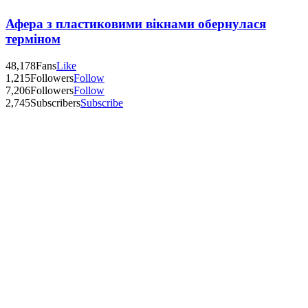
Афера з пластиковими вікнами обернулася
терміном
48,178
Fans
Like
1,215
Followers
Follow
7,206
Followers
Follow
2,745
Subscribers
Subscribe