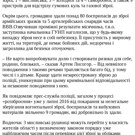
зброї, 1 – мисливська, 3 – холодної та 4 – саморобної, а також 9
пристроїв для відстрілу гумових куль та газової зброї.
Окрім цього, громадяни здали понад 80 боєприпасів до зброї
армійських зразків та 5 артилерійських снарядів часів
ВВВ.Озвучивши проміжні результати місячника, т.в.о.
заступника начальника ГУНП наголосив, що у будь-якому
випадку зброя несе в собі небезпеку. Її присутність у мирному
житті, на території, де немає бойових дій, недоречна і
загрозлива для безпеки оточуючих.
– Не варто випробовувати долю і створювати ризики для себе,
родини, близьких, – сказав Артем Лисогор. – Від невмілого
поводження з такими речами трапляється багато бід, у тому
числі і з дітьми. Краще здати незареєстровану зброю до
поліції, уникнувши при цьому кримінальної відповідальності
за незаконне поводження з нею.
Як повідомляє прес-служба поліції, загалом у процесі
«роззброєння» уже у липні 2016 від покарання за нелегальне
зберігання вогнепальної зброї, боєприпасів та вибухових
матеріалів звільнено 9 громадян, які добровільно їх здали.
Водночас 3 мисливські рушниці можуть перейти у власність
жителів області у визначеному законом порядку уже
найближчим часом після перевірки цієї зброї за обліками