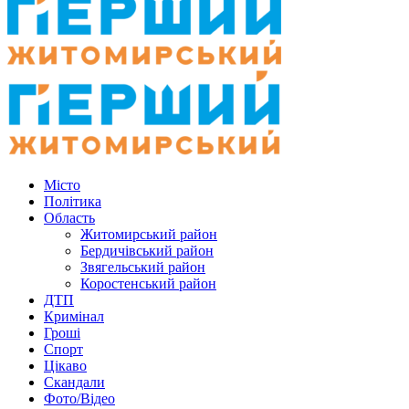
Місто
Політика
Область
Житомирський район
Бердичівський район
Звягельський район
Коростенський район
ДТП
Кримінал
Гроші
Спорт
Цікаво
Скандали
Фото/Відео