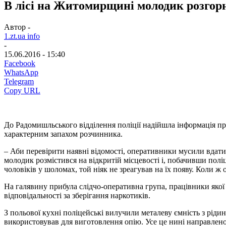
В лісі на Житомирщині молодик розгор
Автор -
1.zt.ua info
-
15.06.2016 - 15:40
Facebook
WhatsApp
Telegram
Copy URL
До Радомишльського відділення поліції надійшла інформація про 
характерним запахом розчинника.
– Аби перевірити наявні відомості, оперативники мусили вдат
молодик розмістився на відкритій місцевості і, побачивши пол
чоловіків у шоломах, той ніяк не зреагував на їх появу. Коли ж
На галявину прибула слідчо-оперативна група, працівники якої
відповідальності за зберігання наркотиків.
З польової кухні поліцейські вилучили металеву ємність з ріди
використовував для виготовлення опію. Усе це нині направлено