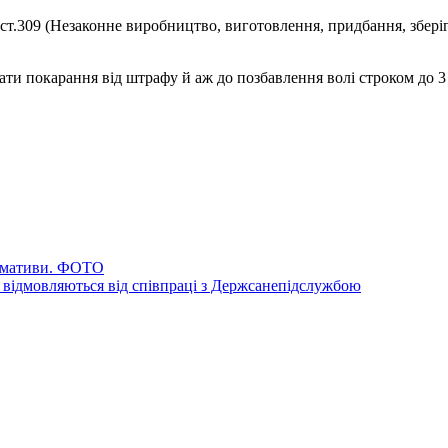
ст.309 (Незаконне виробництво, виготовлення, придбання, збері
и покарання від штрафу й аж до позбавлення волі строком до 3 
ормативи. ФОТО
і, відмовляються від співпраці з Держсанепідслужбою