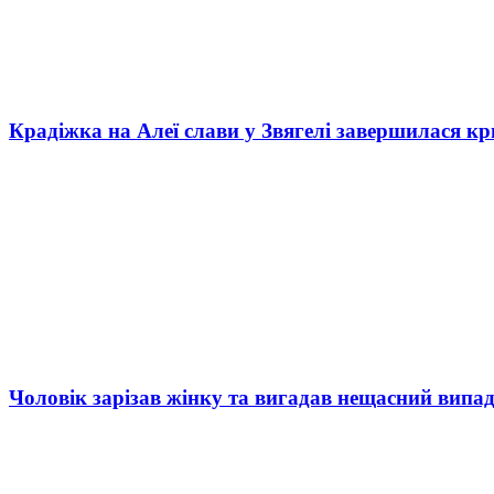
Крадіжка на Алеї слави у Звягелі завершилася к
Чоловік зарізав жінку та вигадав нещасний випад