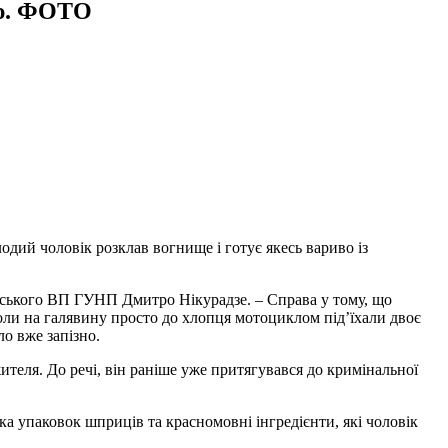
ію. ФОТО
одий чоловік розклав вогнище і готує якесь вариво із
льського ВП ГУНП Дмитро Нікурадзе. – Справа у тому, що
Коли на галявину просто до хлопця мотоциклом під’їхали двоє
ло вже запізно.
теля. До речі, він раніше уже притягувався до кримінальної
ка упаковок шприців та красномовні інгредієнти, які чоловік