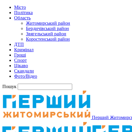
Місто
Політика
Область
Житомирський район
Бердичівський район
Звягельський район
Коростенський район
ДТП
Кримінал
Гроші
Спорт
Цікаво
Скандали
Фото/Відео
Пошук
Перший Житомирс