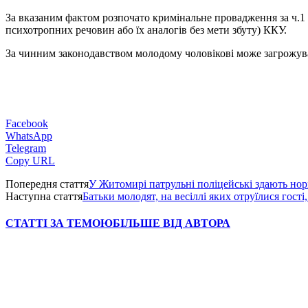
За вказаним фактом розпочато кримінальне провадження за ч.1 
психотропних речовин або їх аналогів без мети збуту) ККУ.
За чинним законодавством молодому чоловікові може загрожуват
Facebook
WhatsApp
Telegram
Copy URL
Попередня стаття
У Житомирі патрульні поліцейські здають н
Наступна стаття
Батьки молодят, на весіллі яких отруїлися гост
СТАТТІ ЗА ТЕМОЮ
БІЛЬШЕ ВІД АВТОРА