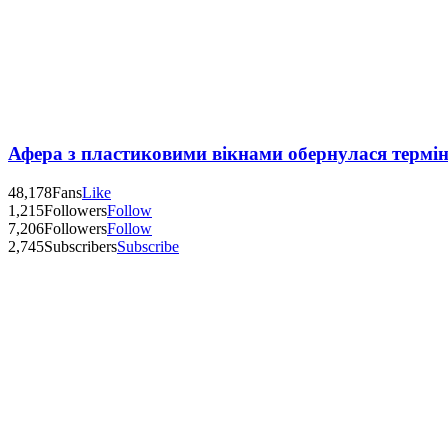
Афера з пластиковими вікнами обернулася термі
48,178
Fans
Like
1,215
Followers
Follow
7,206
Followers
Follow
2,745
Subscribers
Subscribe