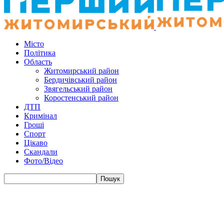
Місто
Політика
Область
Житомирський район
Бердичівський район
Звягельський район
Коростенський район
ДТП
Кримінал
Гроші
Спорт
Цікаво
Скандали
Фото/Відео