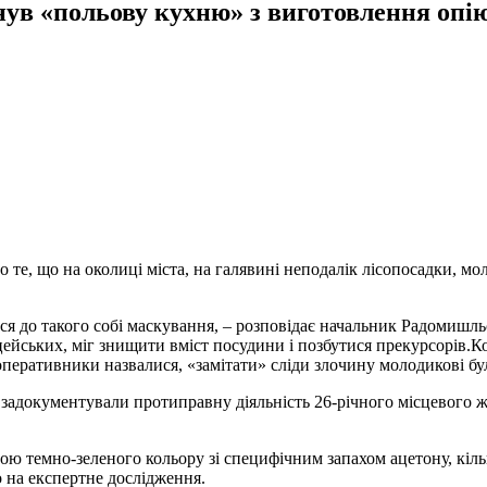
нув «польову кухню» з виготовлення оп
те, що на околиці міста, на галявині неподалік лісопосадки, мол
ися до такого собі маскування, – розповідає начальник Радомиш
іцейських, міг знищити вміст посудини і позбутися прекурсорів.
 оперативники назвалися, «замітати» сліди злочину молодикові бу
 задокументували протиправну діяльність 26-річного місцевого жи
ною темно-зеленого кольору зі специфічним запахом ацетону, кіль
 на експертне дослідження.