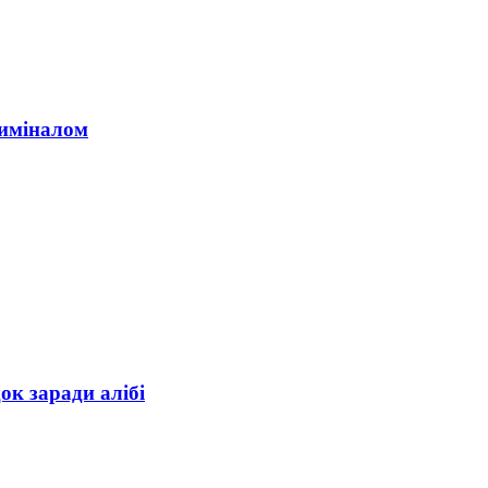
риміналом
ок заради алібі