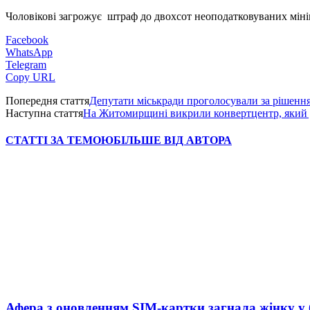
Чоловікові загрожує штраф до двохсот неоподатковуваних мінім
Facebook
WhatsApp
Telegram
Copy URL
Попередня стаття
Депутати міськради проголосували за рішенн
Наступна стаття
На Житомирщині викрили конвертцентр, який ді
СТАТТІ ЗА ТЕМОЮ
БІЛЬШЕ ВІД АВТОРА
Афера з оновленням SIM-картки загнала жінку у