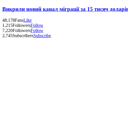
Викрили новий канал міграції за 15 тисяч доларі
48,178
Fans
Like
1,215
Followers
Follow
7,220
Followers
Follow
2,745
Subscribers
Subscribe