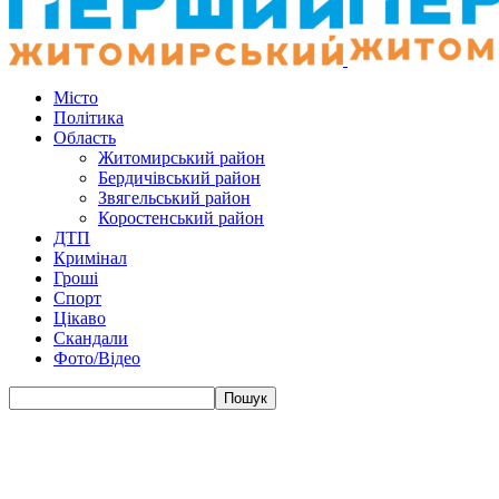
Місто
Політика
Область
Житомирський район
Бердичівський район
Звягельський район
Коростенський район
ДТП
Кримінал
Гроші
Спорт
Цікаво
Скандали
Фото/Відео