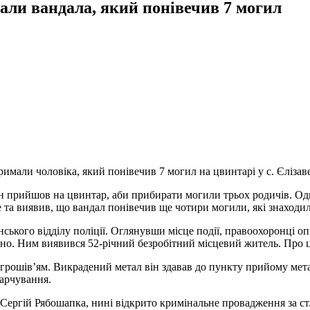
али вандала, який понівечив 7 могил
мали чоловіка, який понівечив 7 могил на цвинтарі у с. Єлізаве
, він прийшов на цвинтар, аби прибирати могили трьох родичів. 
 та виявив, що вандал понівечив ще чотири могили, які знаходил
ського відділу поліції. Оглянувши місце події, правоохоронці оп
но. Ним виявився 52-річний безробітний місцевий житель. Про ц
езгрошів’ям. Викрадений метал він здавав до пункту прийому мет
арчування.
Сергій Рябошапка, нині відкрито кримінальне провадження за ст