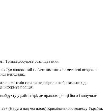
ті. Триває досудове розслідування.
Однак був шокований побаченим: зникли металеві огорожі й
ися неподалік.
итали жителів села та перевірили осіб, схильних до
е інформує поліція.
алобрухту у райцентрі, де правоохоронці його і вилучили.
. 297 (Наруга над могилою) Кримінального кодексу України.