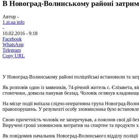
В Новоград-Волинському районі затрим
Автор -
1.zt.ua info
-
10.02.2016 - 9:18
Facebook
WhatsApp
Telegram
Copy URL
У Новоград-Волинському районі поліцейські встановили та затри
Як розповів один із заявників, 74-річний житель с. Єлізавета
стовпчики, довкола панував безлад. Чоловік оглянув кладовище
На місце події виїхала слідчо-оперативна група Новоград-Волин
правопорушень. У результаті особу зловмисника було встановле
Свою причетність чоловік не заперечував, а пояснив свої дії б
Виручені гроші зловмисник витратив на спиртне та продукти х
Як повідомив начальник Новоград-Волинського відділу поліції 