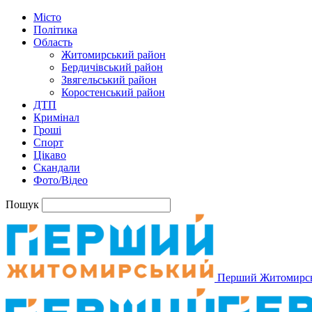
Місто
Політика
Область
Житомирський район
Бердичівський район
Звягельський район
Коростенський район
ДТП
Кримінал
Гроші
Спорт
Цікаво
Скандали
Фото/Відео
Пошук
Перший Житомирс