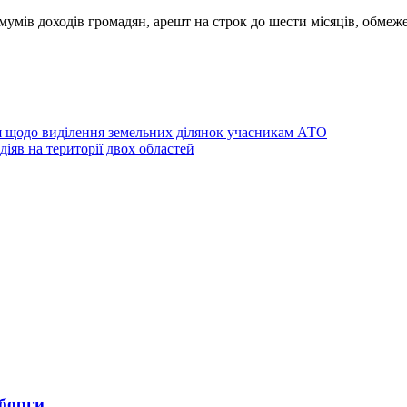
умів доходів громадян, арешт на строк до шести місяців, обмеже
я щодо виділення земельних ділянок учасникам АТО
яв на території двох областей
 борги