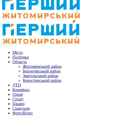
Місто
Політика
Область
Житомирський район
Бердичівський район
Звягельський район
Коростенський район
ДТП
Кримінал
Гроші
Спорт
Цікаво
Скандали
Фото/Відео