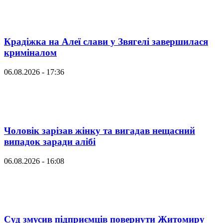
Крадіжка на Алеї слави у Звягелі завершилася
криміналом
06.08.2026 - 17:36
Чоловік зарізав жінку та вигадав нещасний
випадок заради алібі
06.08.2026 - 16:08
Суд змусив підприємців повернути Житомиру