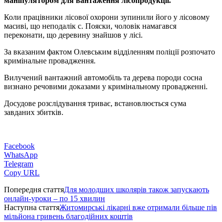
маніпулятором для вантаження лісопродукції.
Коли працівники лісової охорони зупинили його у лісовому
масиві, що неподалік с. Пояски, чоловік намагався
переконати, що деревину знайшов у лісі.
За вказаним фактом Олевським відділенням поліції розпочато
кримінальне провадження.
Вилучений вантажний автомобіль та дерева породи сосна
визнано речовими доказами у кримінальному провадженні.
Досудове розслідування триває, встановлюється сума
завданих збитків.
Facebook
WhatsApp
Telegram
Copy URL
Попередня стаття
Для молодших школярів також запускають
онлайн-уроки – по 15 хвилин
Наступна стаття
Житомирські лікарні вже отримали більше пів
мільйона гривень благодійних коштів