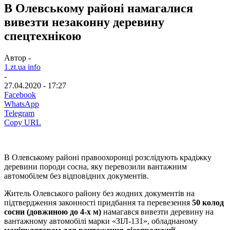
В Олевському районі намагалися
вивезти незаконну деревину
спецтехнікою
Автор -
1.zt.ua info
-
27.04.2020 - 17:27
Facebook
WhatsApp
Telegram
Copy URL
В Олевському районі правоохоронці розслідують крадіжку
деревини породи сосна, яку перевозили вантажним
автомобілем без відповідних документів.
Житель Олевського району без жодних документів на
підтвердження законності придбання та перевезення
50 колод
сосни (довжиною до 4-х м)
намагався вивезти деревину на
вантажному автомобілі марки «ЗІЛ-131», обладнаному