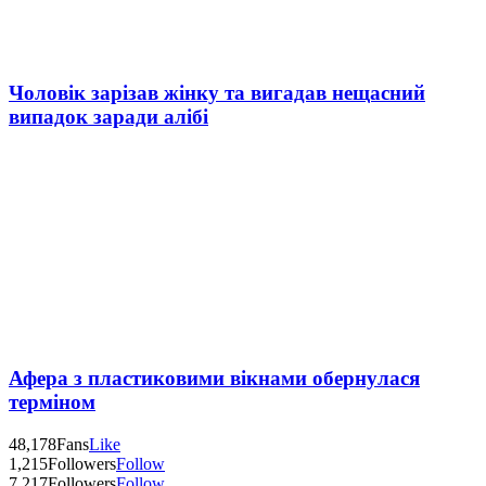
Чоловік зарізав жінку та вигадав нещасний
випадок заради алібі
Афера з пластиковими вікнами обернулася
терміном
48,178
Fans
Like
1,215
Followers
Follow
7,217
Followers
Follow