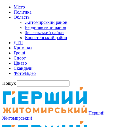
Місто
Політика
Область
Житомирський район
Бердичівський район
Звягельський район
Коростенський район
ДТП
Кримінал
Гроші
Спорт
Цікаво
Скандали
Фото/Відео
Пошук
Перший
Житомирський