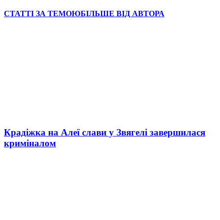
СТАТТІ ЗА ТЕМОЮ
БІЛЬШЕ ВІД АВТОРА
Крадіжка на Алеї слави у Звягелі завершилася
криміналом