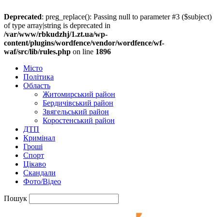
Deprecated
: preg_replace(): Passing null to parameter #3 ($subject)
of type array|string is deprecated in
/var/www/rbkudzhj/1.zt.ua/wp-
content/plugins/wordfence/vendor/wordfence/wf-
waf/src/lib/rules.php
on line
1896
Місто
Політика
Область
Житомирський район
Бердичівський район
Звягельський район
Коростенський район
ДТП
Кримінал
Гроші
Спорт
Цікаво
Скандали
Фото/Відео
Пошук