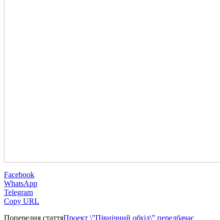
Facebook
WhatsApp
Telegram
Copy URL
Попередня стаття
Проект \”Північний обхід\” передбачає