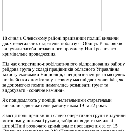
18 січня в Олевському районі працівники поліції виявили
двох нелегальних старателів поблизу с. Обища. У чоловіків
вилучили засоби незаконного промислу. Нині розпочато
кримінальне провадження.
Під час оперативно-профілактичного відпрацювання району
рейдова група у складі працівників обласного Управління
захисту економіки Нацполіції, спецпризначенців та місцевих
поліцейських помітили у лісовому масиві двох чоловіків, які
за допомогою помпи намагались розмивати ґрунт та
видобувати «сонячне каміння».
Як повідомляють у поліції, нелегальними старателями
виявились двоє жителів району віком 19 та 22 роки.
З місця події працівники слідчо-оперативної групи вилучили
мотопомпу, пожежні рукави, забірник води та металеві
штирі.Нині розпочато кримінальне провадження за ст. 15