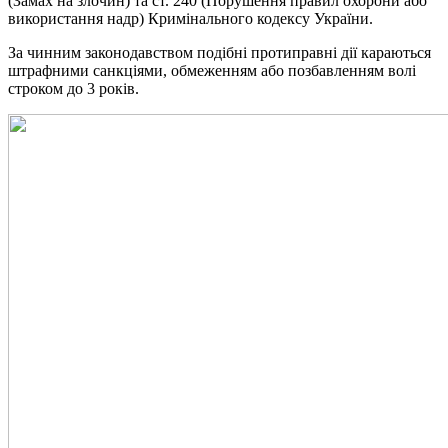
(Замах на злочин) та ст. 240 (Порушення правил охорони або
використання надр) Кримінального кодексу України.
За чинним законодавством подібні протиправні дії караються
штрафними санкціями, обмеженням або позбавленням волі
строком до 3 років.