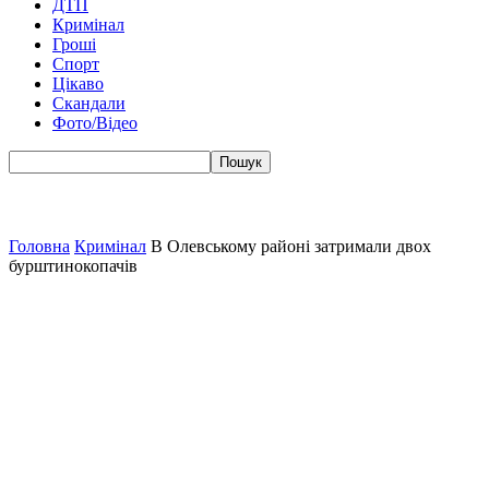
ДТП
Кримінал
Гроші
Спорт
Цікаво
Скандали
Фото/Відео
Головна
Кримінал
В Олевському районі затримали двох
бурштинокопачів