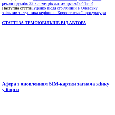
реконструкцію 22 кілометрів житомирської об’їзної
Наступна стаття
Луценко після стрілянини в Олевську
звільнив заступника керівника Коростенської прокуратури
СТАТТІ ЗА ТЕМОЮ
БІЛЬШЕ ВІД АВТОРА
Афера з оновленням SIM-картки загнала жінку
у борги