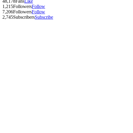
48,178
Fans
Like
1,215
Followers
Follow
7,206
Followers
Follow
2,745
Subscribers
Subscribe