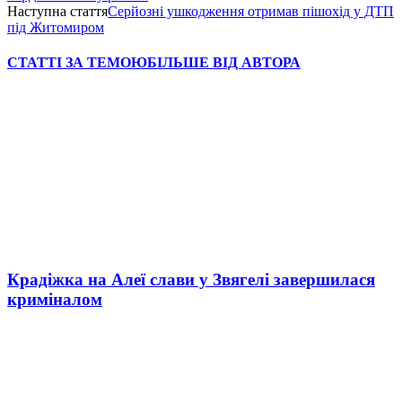
Наступна стаття
Серйозні ушкодження отримав пішохід у ДТП
під Житомиром
СТАТТІ ЗА ТЕМОЮ
БІЛЬШЕ ВІД АВТОРА
Крадіжка на Алеї слави у Звягелі завершилася
криміналом