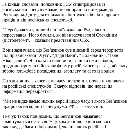
За їхніми словами, полковник ЗСУ співпрацював із
російськими спецслужбами, неодноразово виїжджав до
Ростову-на-Дону для отримання інструктажів від кадрових
працівників російських спецслужб.
"Перебуваючи у полоні він виїжджав до РФ, вільно
пересувався. Його бачили, як він красувався зі Стєчкіним
(пістолетом)", – сказали представники СБУ.
Вони зазначили, що Без’язиков був відомий серед терористів
під прізвиськами "Луїз", "Дядя Ваня", "Полковник", "Іван
Ніколаєвич". Як сказали силовики, за показами свідків,
зрадник отримав військову форму російського зразка, табельну
зброю, службове посвідчення, зарплату та авто із водієм.
На запитання, з якого саме часу полковник почав працювати
на російські спецслужби, Ткачук відповів, що наразі ця
інформація перевіряється.
"Ми не відкидаємо ніяких версій щодо часу, з якого Без’язиков
працював на користь спецслужб РФ", – сказав він.
Ткачук також повідомив, що Без’язиков намагався
влаштуватися не за своїм фахом до іншого військового
закладу, де багато інформації, яка цікавить російські