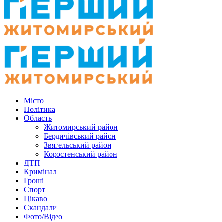
Місто
Політика
Область
Житомирський район
Бердичівський район
Звягельський район
Коростенський район
ДТП
Кримінал
Гроші
Спорт
Цікаво
Скандали
Фото/Відео