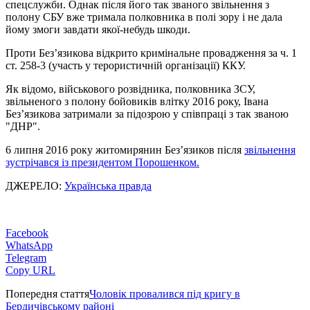
спецслужби. Однак після його так званого звільнення з
полону СБУ вже тримала полковника в полі зору і не дала
йому змоги завдати якої-небудь шкоди.
Проти Без’язикова відкрито кримінальне провадження за ч. 1
ст. 258-3 (участь у терористичній організації) ККУ.
Як відомо, військового розвідника, полковника ЗСУ,
звільненого з полону бойовиків влітку 2016 року, Івана
Без’язикова затримали за підозрою у співпраці з так званою
"ДН
Р".
6 липня 2016 року житомирянин Без’язиков після
звільнення
зустрічався із президентом Порошенком.
ДЖЕРЕЛО:
Українська правда
Facebook
WhatsApp
Telegram
Copy URL
Попередня стаття
Чоловік провалився під кригу в
Бердичівському районі