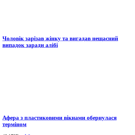
Чоловік зарізав жінку та вигадав нещасний
випадок заради алібі
Афера з пластиковими вікнами обернулася
терміном