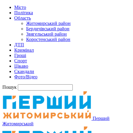
Місто
Політика
Область
Житомирський район
Бердичівський район
Звягельський район
Коростенський район
ДТП
Кримінал
Гроші
Спорт
Цікаво
Скандали
Фото/Відео
Пошук
Перший
Житомирський