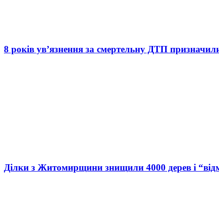
8 років ув’язнення за смертельну ДТП призначил
Ділки з Житомирщини знищили 4000 дерев і “від