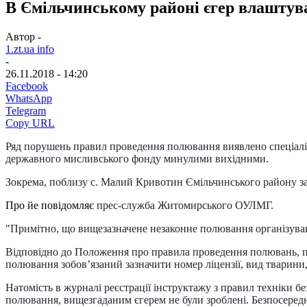
В Ємільчинському районі єгер влаштув
Автор -
1.zt.ua info
-
26.11.2018 - 14:20
Facebook
WhatsApp
Telegram
Copy URL
Ряд порушень правил проведення полювання виявлено спеціаліс
державного мисливського фонду минулими вихідними.
Зокрема, поблизу с. Малий Кривотин Ємільчинського району за
Про йе повідомляє
прес-служба Житомирського ОУЛМГ.
"Примітно, що вищезазначене незаконне полювання організував 
Відповідно до Положення про правила проведення полювань, п
полювання зобов’язаний зазначити номер ліцензії, вид тварини
Натомість в журналі реєстрації інструктажу з правил техніки 
полювання, вищезгаданим єгерем не були зроблені. Безпосереднь