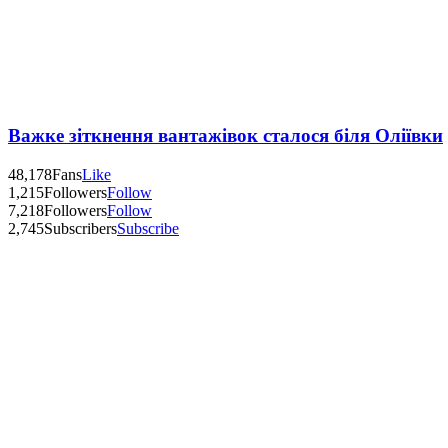
Важке зіткнення вантажівок сталося біля Оліївки
48,178
Fans
Like
1,215
Followers
Follow
7,218
Followers
Follow
2,745
Subscribers
Subscribe