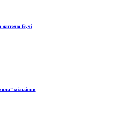
и жителю Бучі
мили” мільйони