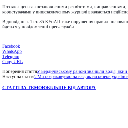
Позаяк ліцензія з незаповненими реквізитами, виправленнями,
користувачами у вищезазначеному журналі вважається недійсно
Відповідно ч. 1 ст. 85 КУпАП таке порушення правил полювання
йдеться у повідомленні прес-служби.
Facebook
WhatsApp
Telegram
Copy URL
Попередня стаття
У Бердичівському районі знайшли водія, який 
Наступна стаття
\”Ми розраховуємо на вас, як на резерв українс
СТАТТІ ЗА ТЕМОЮ
БІЛЬШЕ ВІД АВТОРА