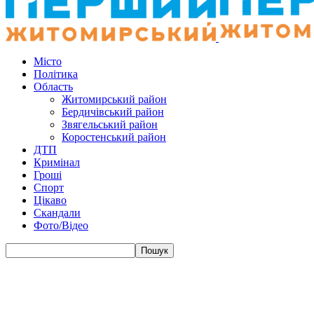
Місто
Політика
Область
Житомирський район
Бердичівський район
Звягельський район
Коростенський район
ДТП
Кримінал
Гроші
Спорт
Цікаво
Скандали
Фото/Відео