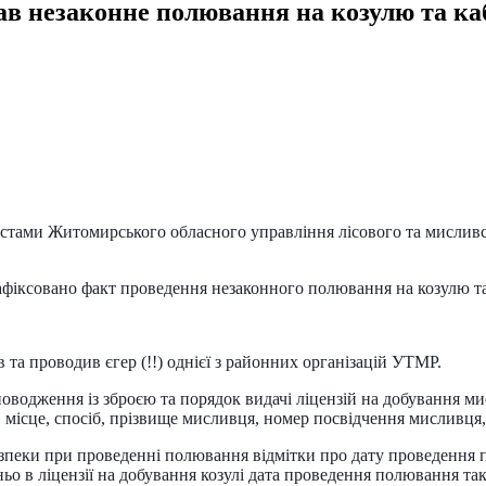
ав незаконне полювання на козулю та ка
тами Житомирського обласного управління лісового та мисливсь
фіксовано факт проведення незаконного полювання на козулю та
та проводив єгер (!!) однієї з районних організацій УТМР.
оводження із зброєю та порядок видачі ліцензій на добування 
, місце, спосіб, прізвище мисливця, номер посвідчення мисливця
безпеки при проведенні полювання відмітки про дату проведення п
о в ліцензії на добування козулі дата проведення полювання так