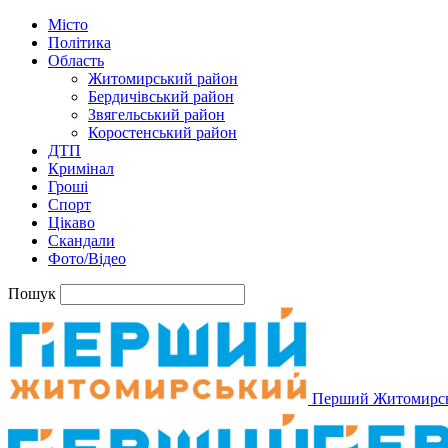
Місто
Політика
Область
Житомирський район
Бердичівський район
Звягельський район
Коростенський район
ДТП
Кримінал
Гроші
Спорт
Цікаво
Скандали
Фото/Відео
Пошук
Перший Житомирс