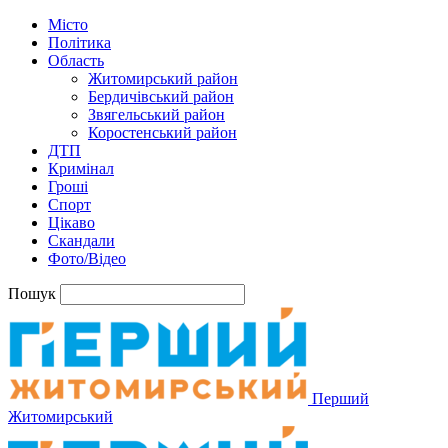
Місто
Політика
Область
Житомирський район
Бердичівський район
Звягельський район
Коростенський район
ДТП
Кримінал
Гроші
Спорт
Цікаво
Скандали
Фото/Відео
Пошук
Перший
Житомирський