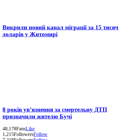
Викрили новий канал міграції за 15 тисяч
доларів у Житомирі
8 років ув’язнення за смертельну ДТП
призначили жителю Бучі
48,178
Fans
Like
1,215
Followers
Follow
7,218
Followers
Follow