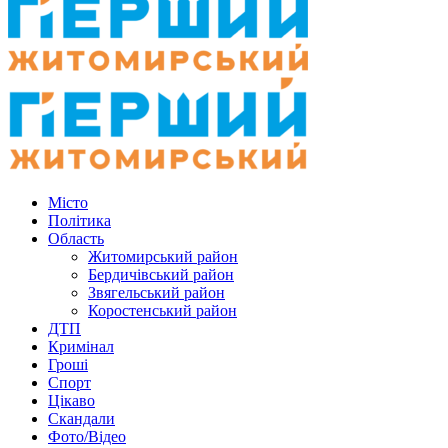
Місто
Політика
Область
Житомирський район
Бердичівський район
Звягельський район
Коростенський район
ДТП
Кримінал
Гроші
Спорт
Цікаво
Скандали
Фото/Відео