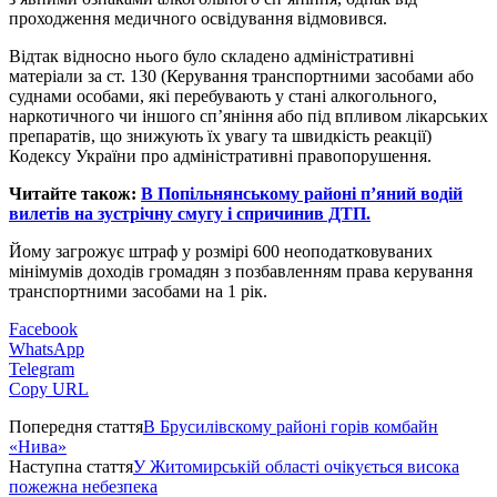
проходження медичного освідування відмовився.
Відтак відносно нього було складено адміністративні
матеріали за ст. 130 (Керування транспортними засобами або
суднами особами, які перебувають у стані алкогольного,
наркотичного чи іншого сп’яніння або під впливом лікарських
препаратів, що знижують їх увагу та швидкість реакції)
Кодексу України про адміністративні правопорушення.
Читайте також:
В Попільнянському районі п’яний водій
вилетів на зустрічну смугу і спричинив ДТП.
Йому загрожує штраф у розмірі 600 неоподатковуваних
мінімумів доходів громадян з позбавленням права керування
транспортними засобами на 1 рік.
Facebook
WhatsApp
Telegram
Copy URL
Попередня стаття
В Брусилівскому районі горів комбайн
«Нива»
Наступна стаття
У Житомирській області очікується висока
пожежна небезпека