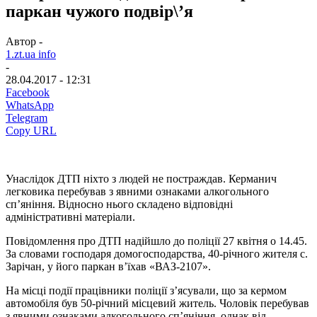
паркан чужого подвір\’я
Автор -
1.zt.ua info
-
28.04.2017 - 12:31
Facebook
WhatsApp
Telegram
Copy URL
Унаслідок ДТП ніхто з людей не постраждав. Керманич
легковика перебував з явними ознаками алкогольного
сп’яніння. Відносно нього складено відповідні
адміністративні матеріали.
Повідомлення про ДТП надійшло до поліції 27 квітня о 14.45.
За словами господаря домогосподарства, 40-річного жителя с.
Зарічан, у його паркан в’їхав «ВАЗ-2107».
На місці події працівники поліції з’ясували, що за кермом
автомобіля був 50-річний місцевий житель. Чоловік перебував
з явними ознаками алкогольного сп’яніння, однак від