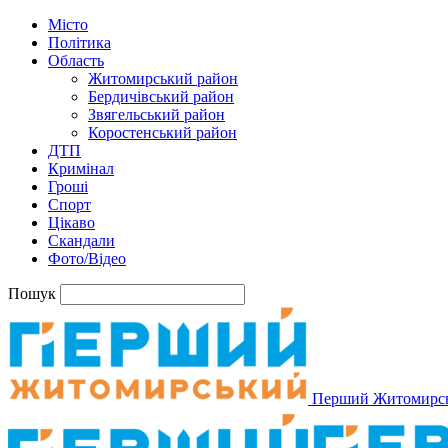
Місто
Політика
Область
Житомирський район
Бердичівський район
Звягельський район
Коростенський район
ДТП
Кримінал
Гроші
Спорт
Цікаво
Скандали
Фото/Відео
Пошук
Перший Житомирс