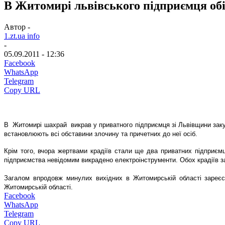
В Житомирі львівського підприємця обік
Автор -
1.zt.ua info
-
05.09.2011 - 12:36
Facebook
WhatsApp
Telegram
Copy URL
В Житомирі шахрай викрав у приватного підприємця зі Львівщини закуп
встановлюють всі обставини злочину та причетних до неї осіб.
Крім того, вчора жертвами крадіїв стали ще два приватних підприємц
підприємства невідомим викрадено електроінструменти. Обох крадіїв з
Загалом впродовж минулих вихідних в Житомирській області зареєст
Житомирській області.
Facebook
WhatsApp
Telegram
Copy URL