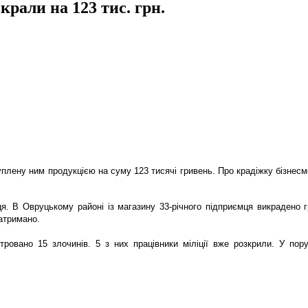
рали на 123 тис. грн.
лену ним продукцією на суму 123 тисячі гривень. Про крадіжку бізнесмен
я. В Овруцькому районі із магазину 33-річного підприємця викрадено 
атримано.
ровано 15 злочинів. 5 з них працівники міліції вже розкрили. У по