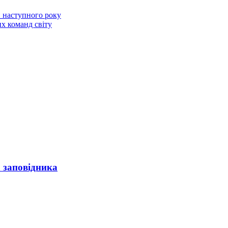
и наступного року
их команд світу
а заповідника