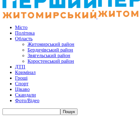
Місто
Політика
Область
Житомирський район
Бердичівський район
Звягельський район
Коростенський район
ДТП
Кримінал
Гроші
Спорт
Цікаво
Скандали
Фото/Відео