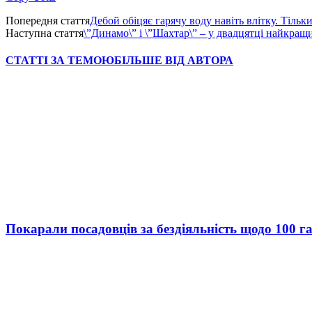
Попередня стаття
Дебой обіцяє гарячу воду навіть влітку. Тільк
Наступна стаття
\”Динамо\” і \”Шахтар\” – у двадцятці найкращ
СТАТТІ ЗА ТЕМОЮ
БІЛЬШЕ ВІД АВТОРА
Покарали посадовців за бездіяльність щодо 100 г