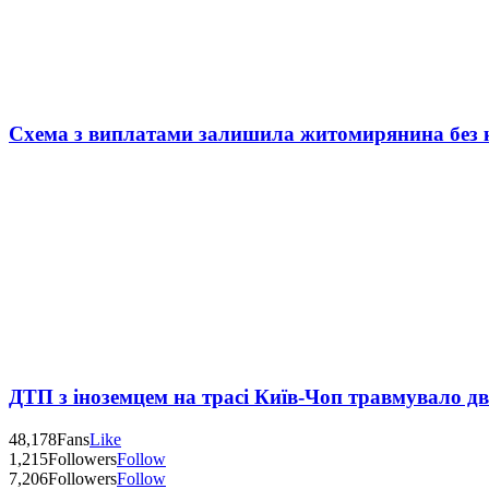
Схема з виплатами залишила житомирянина без 
ДТП з іноземцем на трасі Київ-Чоп травмувало д
48,178
Fans
Like
1,215
Followers
Follow
7,206
Followers
Follow