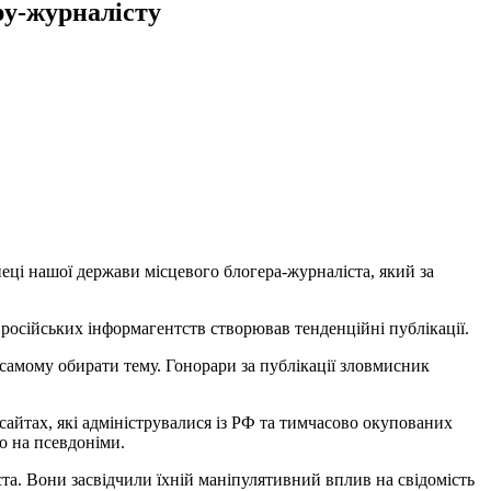
ру-журналісту
ці нашої держави місцевого блогера-журналіста, який за
осійських інформагентств створював тенденційні публікації.
самому обирати тему. Гонорари за публікації зловмисник
сайтах, які адмініструвалися із РФ та тимчасово окупованих
о на псевдоніми.
ста. Вони засвідчили їхній маніпулятивний вплив на свідомість