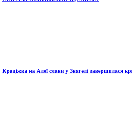
Крадіжка на Алеї слави у Звягелі завершилася к