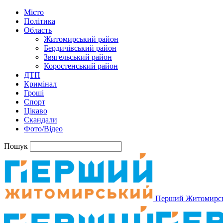
Місто
Політика
Область
Житомирський район
Бердичівський район
Звягельський район
Коростенський район
ДТП
Кримінал
Гроші
Спорт
Цікаво
Скандали
Фото/Відео
Пошук
Перший Житомирс