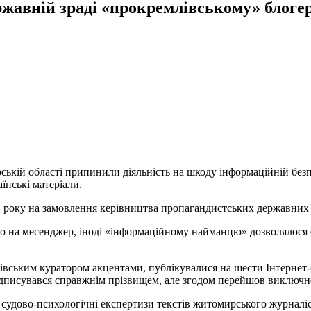
ржавній зраді «прокремлівському» блоге
кій області припинили діяльність на шкоду інформаційній безпе
їнські матеріали.
року на замовлення керівництва пропагандистських державних р
бо на месенджер, іноді «інформаційному найманцю» дозволялося 
лівським куратором акцентами, публікувалися на шести Інтернет-
підписувався справжнім прізвищем, але згодом перейшов виключн
і судово-психологічні експертизи текстів житомирського журналі