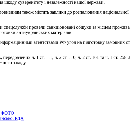
на шкоду суверенітету і незалежності нашої держави.
повненням також містять заклики до розпалювання національної 
ки спецслужби провели санкціоновані обшуки за місцем прожива
готовки антиукраїнських матеріалів.
інформаційними агентствами РФ угод на підготовку замовних ста
ередбачених ч. 1 ст. 111, ч. 2 ст. 110, ч. 2 ст. 161 та ч. 1 ст. 25
жного заходу.
і. ФОТО
инської РДА