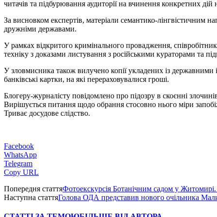
читачів та підбурювання аудиторії на вчинення конкретних дій 
За висновком експертів, матеріали семантико-лінгвістичним на
дружніми державами.
У рамках відкритого кримінального провадження, співробітни
техніку з доказами листування з російськими кураторами та під
У зловмисника також вилучено копії укладених із державними 
банківські картки, на які перераховувалися гроші.
Блогеру-журналісту повідомлено про підозру в скоєнні злочинів, п
Вирішується питання щодо обрання стосовно нього міри запобі
Триває досудове слідство.
Facebook
WhatsApp
Telegram
Copy URL
Попередня стаття
Фотоекскурсія Ботанічним садом у Житомир
Наступна стаття
Голова ОДА представив нового очільника Мал
СТАТТІ ЗА ТЕМОЮ
БІЛЬШЕ ВІД АВТОРА