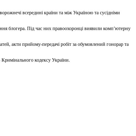
ворожнечі всередині країни та між Україною та сусідніми
ння блогера. Під час них правоохоронці виявили комп’ютерну
тей, акти прийому-передачі робіт за обумовлений гонорар та
8-3 Кримінального кодексу України.