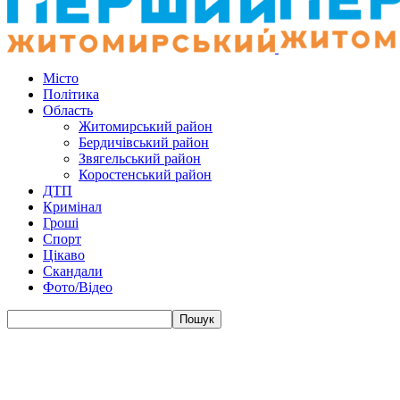
Місто
Політика
Область
Житомирський район
Бердичівський район
Звягельський район
Коростенський район
ДТП
Кримінал
Гроші
Спорт
Цікаво
Скандали
Фото/Відео