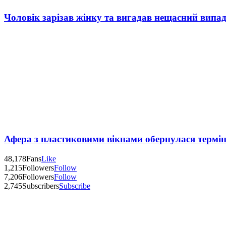
Чоловік зарізав жінку та вигадав нещасний випад
Афера з пластиковими вікнами обернулася термі
48,178
Fans
Like
1,215
Followers
Follow
7,206
Followers
Follow
2,745
Subscribers
Subscribe