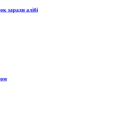
ок заради алібі
ном