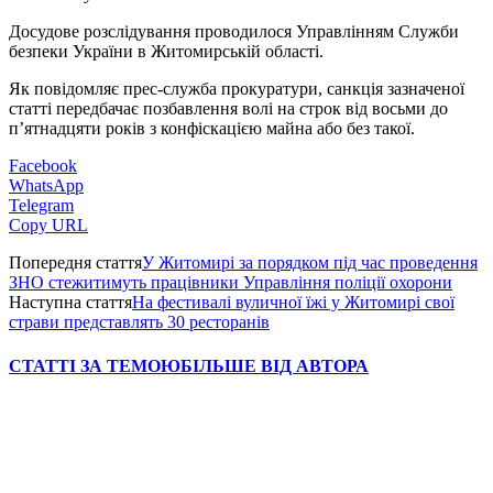
Досудове розслідування проводилося Управлінням Служби
безпеки України в Житомирській області.
Як повідомляє прес-служба прокуратури, санкція зазначеної
статті передбачає позбавлення волі на строк від восьми до
п’ятнадцяти років з конфіскацією майна або без такої.
Facebook
WhatsApp
Telegram
Copy URL
Попередня стаття
У Житомирі за порядком під час проведення
ЗНО стежитимуть працівники Управління поліції охорони
Наступна стаття
На фестивалі вуличної їжі у Житомирі свої
страви представлять 30 ресторанів
СТАТТІ ЗА ТЕМОЮ
БІЛЬШЕ ВІД АВТОРА