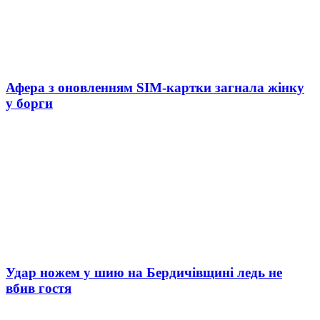
Афера з оновленням SIM-картки загнала жінку
у борги
Удар ножем у шию на Бердичівщині ледь не
вбив гостя