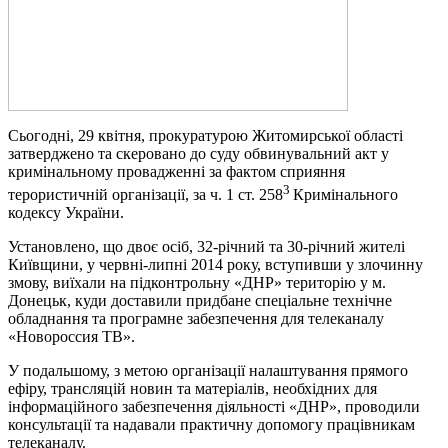
Сьогодні, 29 квітня, прокуратурою Житомирської області
затверджено та скеровано до суду обвинувальний акт у
кримінальному провадженні за фактом сприяння
3
терористичній організації, за ч. 1 ст. 258
Кримінального
кодексу України.
Установлено, що двоє осіб, 32-річний та 30-річний жителі
Київщини, у червні-липні 2014 року, вступивши у злочинну
змову, виїхали на підконтрольну «ДНР» територію у м.
Донецьк, куди доставили придбане спеціальне технічне
обладнання та програмне забезпечення для телеканалу
«Новороссия ТВ».
У подальшому, з метою організації налаштування прямого
ефіру, трансляцій новин та матеріалів, необхідних для
інформаційного забезпечення діяльності «ДНР», проводили
консультації та надавали практичну допомогу працівникам
телеканалу.