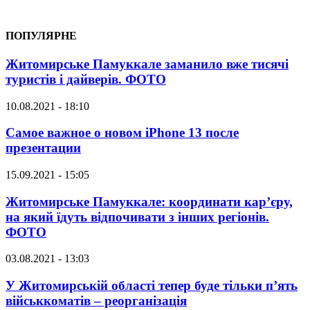
ПОПУЛЯРНЕ
Житомирське Памуккале заманило вже тисячі
туристів і дайверів. ФОТО
10.08.2021 - 18:10
Самое важное о новом iPhone 13 после
презентации
15.09.2021 - 15:05
Житомирське Памуккале: координати кар’єру,
на який їдуть відпочивати з інших регіонів.
ФОТО
03.08.2021 - 13:03
У Житомирській області тепер буде тільки п’ять
військкоматів – реорганізація