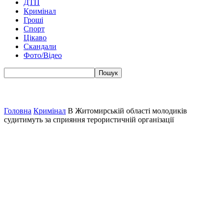
ДТП
Кримінал
Гроші
Спорт
Цікаво
Скандали
Фото/Відео
Головна
Кримінал
В Житомирській області молодиків
судитимуть за сприяння терористичній організації