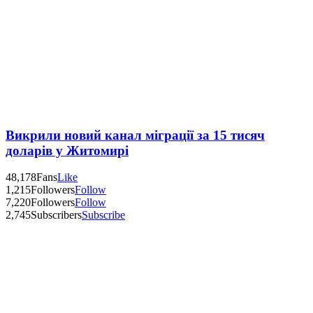
Викрили новий канал міграції за 15 тисяч
доларів у Житомирі
48,178
Fans
Like
1,215
Followers
Follow
7,220
Followers
Follow
2,745
Subscribers
Subscribe