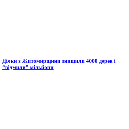
Ділки з Житомирщини знищили 4000 дерев і
“відмили” мільйони