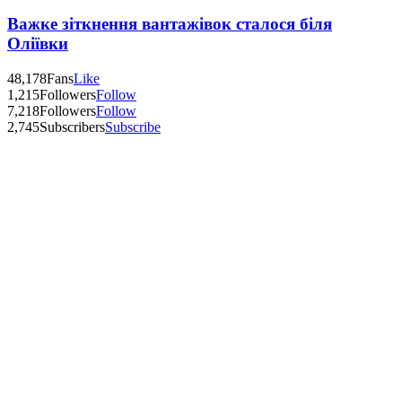
Важке зіткнення вантажівок сталося біля
Оліївки
48,178
Fans
Like
1,215
Followers
Follow
7,218
Followers
Follow
2,745
Subscribers
Subscribe