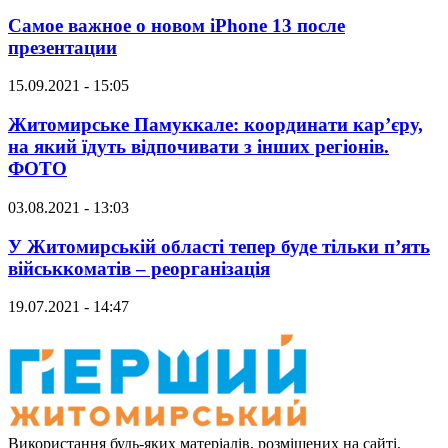
Самое важное о новом iPhone 13 после
презентации
15.09.2021 - 15:05
Житомирське Памуккале: координати кар’єру,
на який їдуть відпочивати з інших регіонів.
ФОТО
03.08.2021 - 13:03
У Житомирській області тепер буде тільки п’ять
військкоматів – реорганізація
19.07.2021 - 14:47
Використання будь-яких матеріалів, розміщених на сайті,