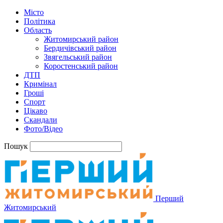
Місто
Політика
Область
Житомирський район
Бердичівський район
Звягельський район
Коростенський район
ДТП
Кримінал
Гроші
Спорт
Цікаво
Скандали
Фото/Відео
Пошук
Перший
Житомирський