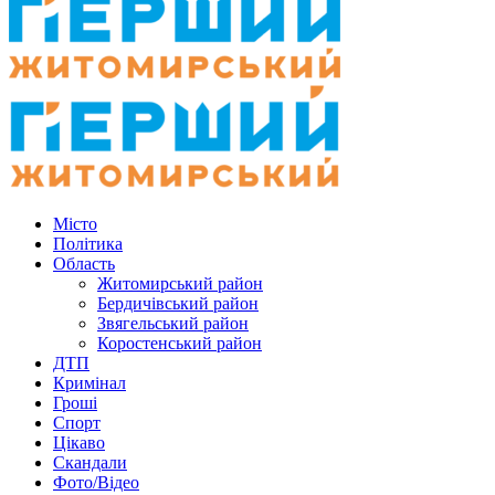
Місто
Політика
Область
Житомирський район
Бердичівський район
Звягельський район
Коростенський район
ДТП
Кримінал
Гроші
Спорт
Цікаво
Скандали
Фото/Відео