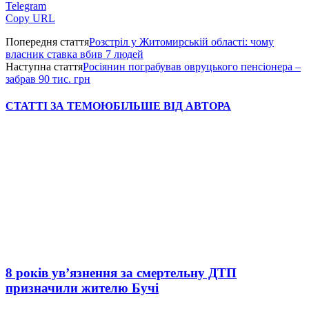
Telegram
Copy URL
Попередня стаття
Розстріл у Житомирській області: чому
власник ставка вбив 7 людей
Наступна стаття
Росіянин пограбував овруцького пенсіонера –
забрав 90 тис. грн
СТАТТІ ЗА ТЕМОЮ
БІЛЬШЕ ВІД АВТОРА
8 років ув’язнення за смертельну ДТП
призначили жителю Бучі