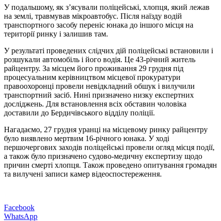
У подальшому, як з’ясували поліцейські, хлопця, який лежав
на землі, травмував мікроавтобус. Після наїзду водій
транспортного засобу переніс юнака до іншого місця на
території ринку і залишив там.
У результаті проведених слідчих дій поліцейські встановили і
розшукали автомобіль і його водія. Це 43-річний житель
райцентру. За місцем його проживання 29 грудня під
процесуальним керівництвом місцевої прокуратури
правоохоронці провели невідкладний обшук і вилучили
транспортний засіб. Нині призначено низку експертних
досліджень. Для встановлення всіх обставин чоловіка
доставили до Бердичівського відділу поліції.
Нагадаємо, 27 грудня уранці на місцевому ринку райцентру
було виявлено мертвим 16-річного юнака. У ході
першочергових заходів поліцейські провели огляд місця події,
а також було призначено судово-медичну експертизу щодо
причин смерті хлопця. Також проведено опитування громадян
та вилучені записи камер відеоспостереження.
Facebook
WhatsApp