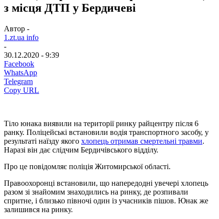
з місця ДТП у Бердичеві
Автор -
1.zt.ua info
-
30.12.2020 - 9:39
Facebook
WhatsApp
Telegram
Copy URL
Тіло юнака виявили на території ринку райцентру після 6
ранку. Поліцейські встановили водія транспортного засобу, у
результаті наїзду якого
хлопець отримав смертельні травми
.
Наразі він дає слідчим Бердичівського відділу.
Про це повідомляє поліція Житомирської області.
Правоохоронці встановили, що напередодні увечері хлопець
разом зі знайомим знаходились на ринку, де розпивали
спритне, і близько півночі один із учасників пішов. Юнак же
залишився на ринку.