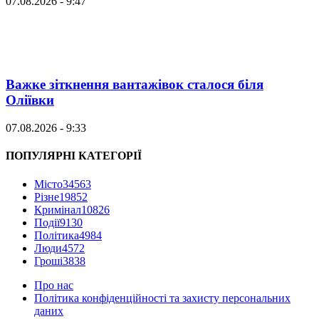
07.08.2026 - 9:47
Важке зіткнення вантажівок сталося біля
Оліївки
07.08.2026 - 9:33
ПОПУЛЯРНІ КАТЕГОРІЇ
Місто
34563
Різне
19852
Кримінал
10826
Події
9130
Політика
4984
Люди
4572
Гроші
3838
Про нас
Політика конфіденційності та захисту персональних
даних