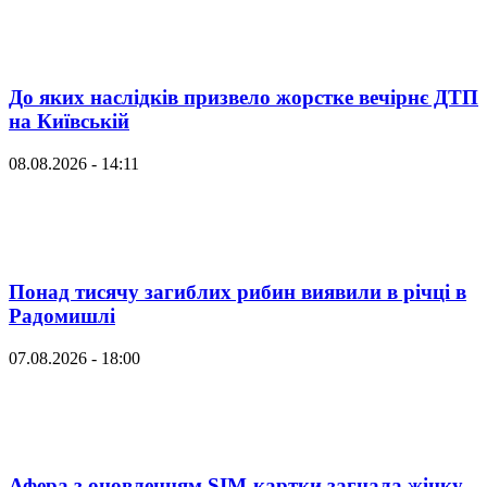
До яких наслідків призвело жорстке вечірнє ДТП
на Київській
08.08.2026 - 14:11
Понад тисячу загиблих рибин виявили в річці в
Радомишлі
07.08.2026 - 18:00
Афера з оновленням SIM-картки загнала жінку