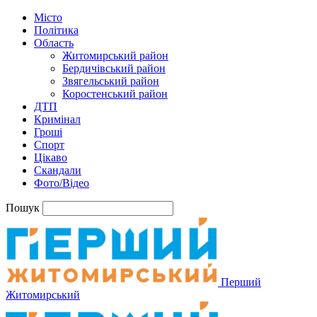
Місто
Політика
Область
Житомирський район
Бердичівський район
Звягельський район
Коростенський район
ДТП
Кримінал
Гроші
Спорт
Цікаво
Скандали
Фото/Відео
Пошук
Перший
Житомирський