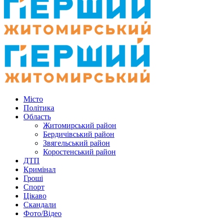
Місто
Політика
Область
Житомирський район
Бердичівський район
Звягельський район
Коростенський район
ДТП
Кримінал
Гроші
Спорт
Цікаво
Скандали
Фото/Відео