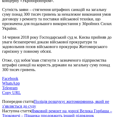
концерну «Укроборонпром».
Сутність заяви – стягнення штрафних санкцій на загальну
суму понад 300 тисяч гривень за неналежне виконання умов
договору з ремонту та поставки військової техніки, що
призначена для подальшого використання у Збройних Силах
України.
14 червня 2018 року Господарський суд м. Києва прийняв до
уваги беззаперечні докази військової прокуратури та
задовольнив позов військового прокурора Житомирського
гарнізону у повному обсязі.
Отже, суд зобов’язав стягнути з зазначеного підприємства
штрафні санкції на користь держави на загальну суму понад
300 тисяч гривень.
Facebook
WhatsApp
Telegram
Copy URL
Попередня стаття
Поліція розшукує житомирянина, який не
з’являється до суду
Наступна стаття
Ямковий ремонт на дорозі Велика Горбаша –
Троковичі – Піщанка продовжить інший підрядник