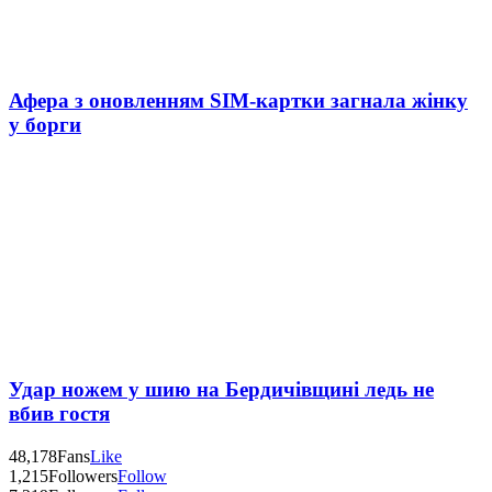
Афера з оновленням SIM-картки загнала жінку
у борги
Удар ножем у шию на Бердичівщині ледь не
вбив гостя
48,178
Fans
Like
1,215
Followers
Follow