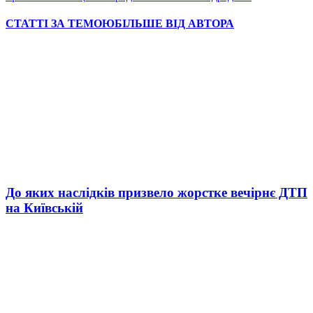
СТАТТІ ЗА ТЕМОЮ
БІЛЬШЕ ВІД АВТОРА
До яких наслідків призвело жорстке вечірнє ДТП
на Київській