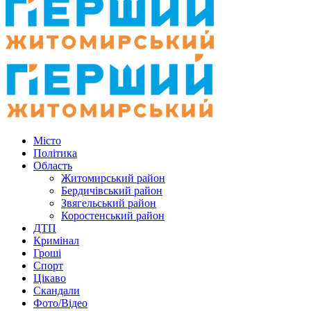
Місто
Політика
Область
Житомирський район
Бердичівський район
Звягельський район
Коростенський район
ДТП
Кримінал
Гроші
Спорт
Цікаво
Скандали
Фото/Відео