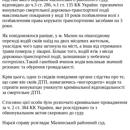
відповідно до ч.3 ст. 286, ч.1 ст. 135 КК України призначено
винуватцю смертельної дорожньо-транспортної події
максимальне покарання у виді 10 років позбавлення волі з
позбавленням права керувати транспортними засобами на 3
роки.
Як повідомлялося раніше, у м. Малин на пішохідному
переході водій скоїв наїзд на двох місцевих жительок,
унаслідок чого одна загинула на місті, а інша від отриманих
травм померла у лікарні. Більше того, водій втік з місця
дорожньо-транспортної події, залишивши у небезпеці
потерпілих.Такий ганебний вчинок водія викликав значний
резонанс та обурення громадськості.
Крім цього, один із свідків повідомив органи слідства про те,
що саме він скоїв ДТП, намагаючись «вигородити» водія та
сприяти винуватцю уникнути кримінальної відповідальності
за смертельне ДТП.
Стосовно цієї особи було розпочато кримінальне провадження
за ч. 2 ст. 384 КК України, яке розслідувано та з
обвинувальним актом скеровано до суду.
Наразі справу розглядає Малинський районний суд.