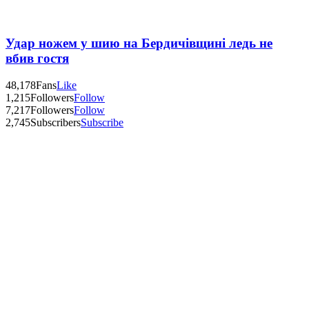
Удар ножем у шию на Бердичівщині ледь не
вбив гостя
48,178
Fans
Like
1,215
Followers
Follow
7,217
Followers
Follow
2,745
Subscribers
Subscribe