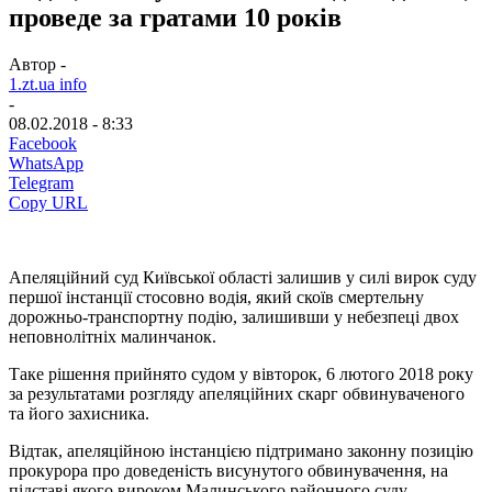
проведе за гратами 10 років
Автор -
1.zt.ua info
-
08.02.2018 - 8:33
Facebook
WhatsApp
Telegram
Copy URL
Апеляційний суд Київської області залишив у силі вирок суду
першої інстанції стосовно водія, який скоїв смертельну
дорожньо-транспортну подію, залишивши у небезпеці двох
неповнолітніх малинчанок.
Таке рішення прийнято судом у вівторок, 6 лютого 2018 року
за результатами розгляду апеляційних скарг обвинуваченого
та його захисника.
Відтак, апеляційною інстанцією підтримано законну позицію
прокурора про доведеність висунутого обвинувачення, на
підставі якого вироком Малинського районного суду,