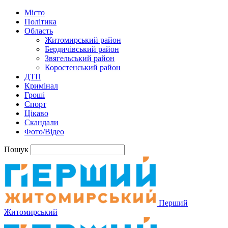
Місто
Політика
Область
Житомирський район
Бердичівський район
Звягельський район
Коростенський район
ДТП
Кримінал
Гроші
Спорт
Цікаво
Скандали
Фото/Відео
Пошук
Перший
Житомирський