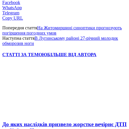
Facebook
WhatsApp
Telegram
Copy URL
Попередня стаття
На Житомирщині синоптики прогнозують
погіршення погодних умов
Наступна стаття
В Лугинському районі 27-річний молодик
обморозив ноги
СТАТТІ ЗА ТЕМОЮ
БІЛЬШЕ ВІД АВТОРА
До яких наслідків призвело жорстке вечірнє ДТП