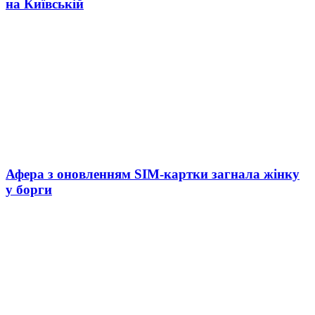
на Київській
Афера з оновленням SIM-картки загнала жінку
у борги