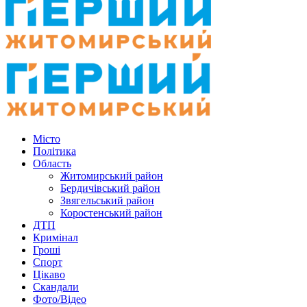
Місто
Політика
Область
Житомирський район
Бердичівський район
Звягельський район
Коростенський район
ДТП
Кримінал
Гроші
Спорт
Цікаво
Скандали
Фото/Відео