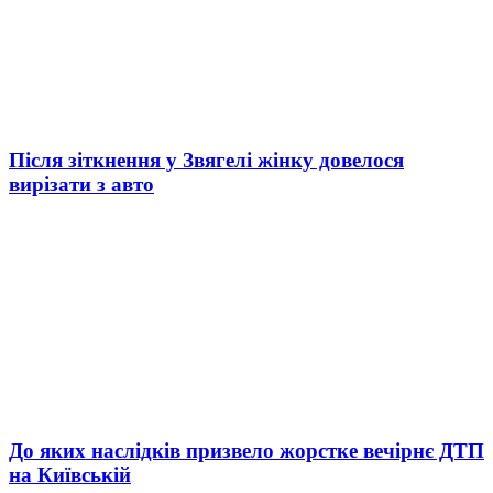
Після зіткнення у Звягелі жінку довелося
вирізати з авто
До яких наслідків призвело жорстке вечірнє ДТП
на Київській