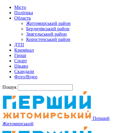
Місто
Політика
Область
Житомирський район
Бердичівський район
Звягельський район
Коростенський район
ДТП
Кримінал
Гроші
Спорт
Цікаво
Скандали
Фото/Відео
Пошук
Перший
Житомирський