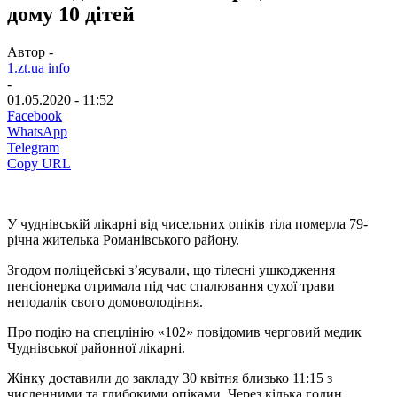
дому 10 дітей
Автор -
1.zt.ua info
-
01.05.2020 - 11:52
Facebook
WhatsApp
Telegram
Copy URL
У чуднівській лікарні від чисельних опіків тіла померла 79-
річна жителька Романівського району.
Згодом поліцейські з’ясували, що тілесні ушкодження
пенсіонерка отримала під час спалювання сухої трави
неподалік свого домоволодіння.
Про подію на спецлінію «102» повідомив черговий медик
Чуднівської районної лікарні.
Жінку доставили до закладу 30 квітня близько 11:15 з
численними та глибокими опіками. Через кілька годин