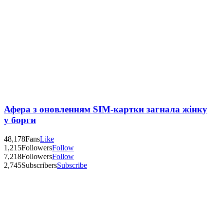
Афера з оновленням SIM-картки загнала жінку
у борги
48,178
Fans
Like
1,215
Followers
Follow
7,218
Followers
Follow
2,745
Subscribers
Subscribe