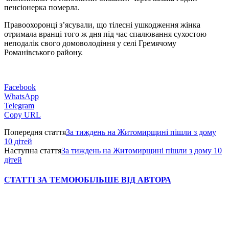
пенсіонерка померла.
Правоохоронці з’ясували, що тілесні ушкодження жінка
отримала вранці того ж дня під час спалювання сухостою
неподалік свого домоволодіння у селі Гремячому
Романівського району.
Facebook
WhatsApp
Telegram
Copy URL
Попередня стаття
За тиждень на Житомирщині пішли з дому
10 дітей
Наступна стаття
За тиждень на Житомирщині пішли з дому 10
дітей
СТАТТІ ЗА ТЕМОЮ
БІЛЬШЕ ВІД АВТОРА