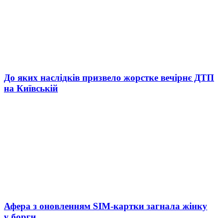
До яких наслідків призвело жорстке вечірнє ДТП
на Київській
Афера з оновленням SIM-картки загнала жінку
у борги