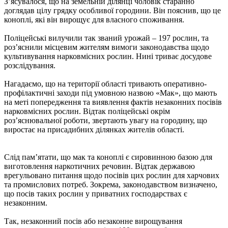
З’ясувалося, що на земельній ділянці чоловік старанно
доглядав цілу грядку особливої городини. Він пояснив, що це
коноплі, які він вирощує для власного споживання.
Поліцейські вилучили так званий урожай – 197 рослин, та
роз’яснили місцевим жителям вимоги законодавства щодо
культивування нарковмісних рослин. Нині триває досудове
розслідування.
Нагадаємо, що на території області тривають оперативно-
профілактичні заходи під умовною назвою «Мак», що мають
на меті попередження та виявлення фактів незаконних посівів
нарковмісних рослин. Відтак поліцейські окрім
роз’яснювальної роботи, звертають увагу на городину, що
виростає на присадибних ділянках жителів області.
Слід пам’ятати, що мак та коноплі є сировинною базою для
виготовлення наркотичних речовин. Відтак державою
врегульовано питання щодо посівів цих рослин для харчових
та промислових потреб. Зокрема, законодавством визначено,
що посів таких рослин у приватних господарствах є
незаконним.
Так, незаконний посів або незаконне вирощування