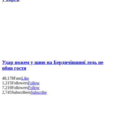
Удар ножем у шию на Бердичівщині ледь не
вбив гостя
48,178
Fans
Like
1,215
Followers
Follow
7,219
Followers
Follow
2,745
Subscribers
Subscribe