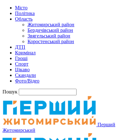
Місто
Політика
Область
Житомирський район
Бердичівський район
Звягельський район
Коростенський район
ДТП
Кримінал
Гроші
Спорт
Цікаво
Скандали
Фото/Відео
Пошук
Перший
Житомирський