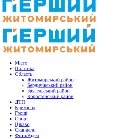
Місто
Політика
Область
Житомирський район
Бердичівський район
Звягельський район
Коростенський район
ДТП
Кримінал
Гроші
Спорт
Цікаво
Скандали
Фото/Відео