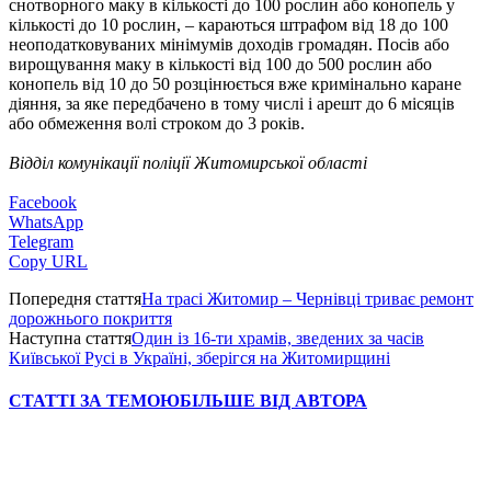
снотворного маку в кількості до 100 рослин або конопель у
кількості до 10 рослин, – караються штрафом від 18 до 100
неоподатковуваних мінімумів доходів громадян. Посів або
вирощування маку в кількості від 100 до 500 рослин або
конопель від 10 до 50 розцінюється вже кримінально каране
діяння, за яке передбачено в тому числі і арешт до 6 місяців
або обмеження волі строком до 3 років.
Відділ комунікації поліції Житомирської області
Facebook
WhatsApp
Telegram
Copy URL
Попередня стаття
На трасі Житомир – Чернівці триває ремонт
дорожнього покриття
Наступна стаття
Один із 16-ти храмів, зведених за часів
Київської Русі в Україні, зберігся на Житомирщині
СТАТТІ ЗА ТЕМОЮ
БІЛЬШЕ ВІД АВТОРА