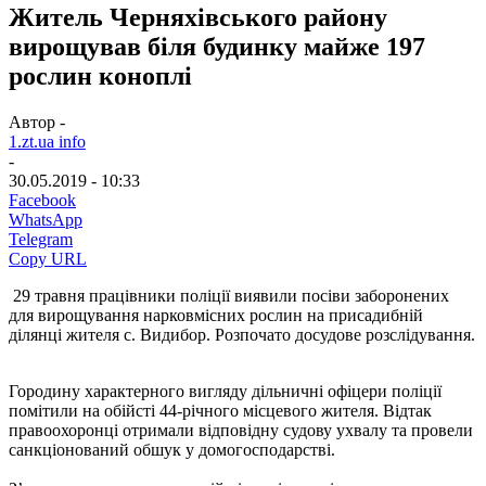
Житель Черняхівського району
вирощував біля будинку майже 197
рослин коноплі
Автор -
1.zt.ua info
-
30.05.2019 - 10:33
Facebook
WhatsApp
Telegram
Copy URL
29 травня працівники поліції виявили посіви заборонених
для вирощування нарковмісних рослин на присадибній
ділянці жителя с. Видибор. Розпочато досудове розслідування.
Городину характерного вигляду дільничні офіцери поліції
помітили на обійсті 44-річного місцевого жителя. Відтак
правоохоронці отримали відповідну судову ухвалу та провели
санкціонований обшук у домогосподарстві.