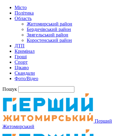
Місто
Політика
Область
Житомирський район
Бердичівський район
Звягельський район
Коростенський район
ДТП
Кримінал
Гроші
Спорт
Цікаво
Скандали
Фото/Відео
Пошук
Перший
Житомирський