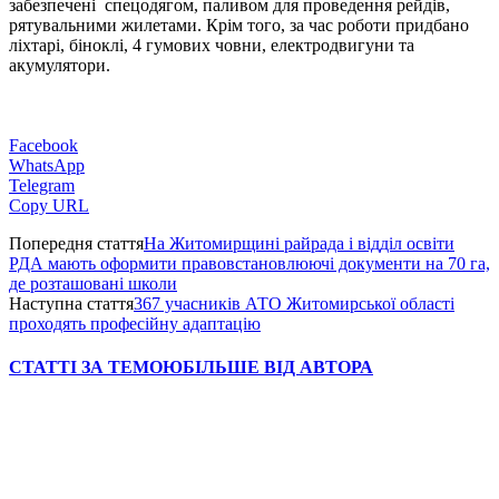
забезпечені спецодягом, паливом для проведення рейдів,
рятувальними жилетами. Крім того, за час роботи придбано
ліхтарі, біноклі, 4 гумових човни, електродвигуни та
акумулятори.
Facebook
WhatsApp
Telegram
Copy URL
Попередня стаття
На Житомирщині райрада і відділ освіти
РДА мають оформити правовстановлюючі документи на 70 га,
де розташовані школи
Наступна стаття
367 учасників АТО Житомирської області
проходять професійну адаптацію
СТАТТІ ЗА ТЕМОЮ
БІЛЬШЕ ВІД АВТОРА