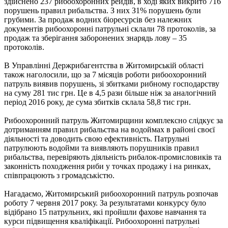
здійснено 237 рибоохоронних рейдів, в ході яких викрито 716
порушень правил рибальства. З них З1% порушень були
грубими. За продаж водних біоресурсів без належних
документів рибоохоронні патрульні склали 78 протоколів, за
продаж та зберігання заборонених знарядь лову – 35
протоколів.
В Управлінні Держрибагентства в Житомирській області
також наголосили, що за 7 місяців роботи рибоохоронний
патруль виявив порушень, зі збитками рибному господарству
на суму 281 тис грн. Це в 4,5 рази більше ніж за аналогічний
період 2016 року, де сума збитків склала 58,8 тис грн.
Рибоохоронний патруль Житомирщини комплексно слідкує за
дотриманням правил рибальства на водоймах в районі своєї
діяльності та доводить свою ефективність. Патрульні
патрулюють водойми та виявляють порушників правил
рибальства, перевіряють діяльність рибалок-промисловиків та
законність походження риби у точках продажу і на ринках,
співпрацюють з громадськістю.
Нагадаємо, Житомирський рибоохоронний патруль розпочав
роботу 7 червня 2017 року. За результатами конкурсу було
відібрано 15 патрульних, які пройшли фахове навчання та
курси підвищення кваліфікації. Рибоохоронні патрульні