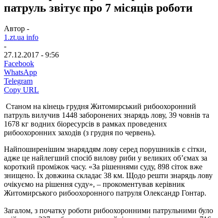
патруль звітує про 7 місяців роботи
Автор -
1.zt.ua info
-
27.12.2017 - 9:56
Facebook
WhatsApp
Telegram
Copy URL
Станом на кінець грудня Житомирський рибоохоронний
патруль вилучив 1448 заборонених знарядь лову, 39 човнів та
1678 кг водних біоресурсів в рамках проведених
рибоохоронних заходів (з грудня по червень).
Найпоширенішим знаряддям лову серед порушників є сітки,
адже це найлегший спосіб вилову риби у великих об’ємах за
короткий проміжок часу. «За рішеннями суду, 898 сіток вже
знищено. Їх довжина складає 38 км. Щодо решти знарядь лову
очікуємо на рішення суду», – прокоментував керівник
Житомирського рибоохоронного патруля Олександр Гонтар.
Загалом, з початку роботи рибоохоронними патрульними було