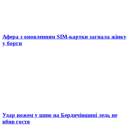
Афера з оновленням SIM-картки загнала жінку
у борги
Удар ножем у шию на Бердичівщині ледь не
вбив гостя