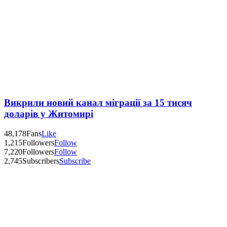
Викрили новий канал міграції за 15 тисяч
доларів у Житомирі
48,178
Fans
Like
1,215
Followers
Follow
7,220
Followers
Follow
2,745
Subscribers
Subscribe