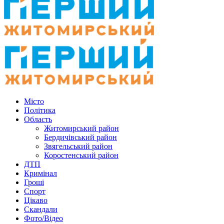
Місто
Політика
Область
Житомирський район
Бердичівський район
Звягельський район
Коростенський район
ДТП
Кримінал
Гроші
Спорт
Цікаво
Скандали
Фото/Відео