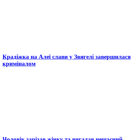
Крадіжка на Алеї слави у Звягелі завершилася
криміналом
Чоловік зарізав жінку та вигадав нещасний