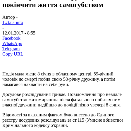
покінчити життя самогубством
Автор -
1.zt.ua info
-
12.01.2017 - 8:55
Facebook
WhatsApp
Telegram
Copy URL
Подія мала місце 8 січня в обласному центрі. 59-річний
чоловік до смерті побив свою 58-річну дружину, а потім
намагався накласти на себе руки.
Досудове розслідування триває. Повідомлення про невдале
самогубство житомирянина після фатального побиття ним
власної дружини надійшло до поліції пізно увечері 8 січня.
Відомості за вказаним фактом було внесено до Єдиного
реєстру досудових розслідувань за ст.115 (Умисне вбивство)
Кримінального кодексу України.