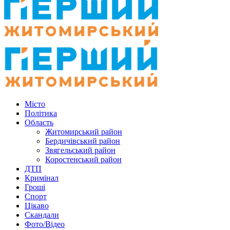
Місто
Політика
Область
Житомирський район
Бердичівський район
Звягельський район
Коростенський район
ДТП
Кримінал
Гроші
Спорт
Цікаво
Скандали
Фото/Відео