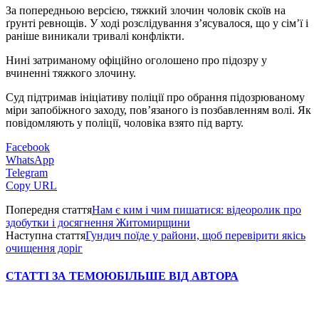
За попередньою версією, тяжкий злочин чоловік скоїв на
ґрунті ревнощів. У ході розслідування з’ясувалося, що у сім’ї і
раніше виникали тривалі конфлікти.
Нині затриманому офіційно оголошено про підозру у
вчиненні тяжкого злочину.
Суд підтримав ініціативу поліції про обрання підозрюваному
міри запобіжного заходу, пов’язаного із позбавленням волі. Як
повідомляють у поліції, чоловіка взято під варту.
Facebook
WhatsApp
Telegram
Copy URL
Попередня стаття
Нам є ким і чим пишатися: відеоролик про
здобутки і досягнення Житомирщини
Наступна стаття
Гундич поїде у райони, щоб перевірити якісь
очищення доріг
СТАТТІ ЗА ТЕМОЮ
БІЛЬШЕ ВІД АВТОРА