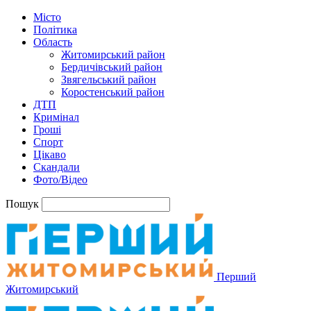
Місто
Політика
Область
Житомирський район
Бердичівський район
Звягельський район
Коростенський район
ДТП
Кримінал
Гроші
Спорт
Цікаво
Скандали
Фото/Відео
Пошук
Перший
Житомирський