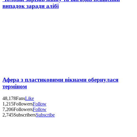
випадок заради алібі
Афера з пластиковими вікнами обернулася
терміном
48,178
Fans
Like
1,215
Followers
Follow
7,206
Followers
Follow
2,745
Subscribers
Subscribe