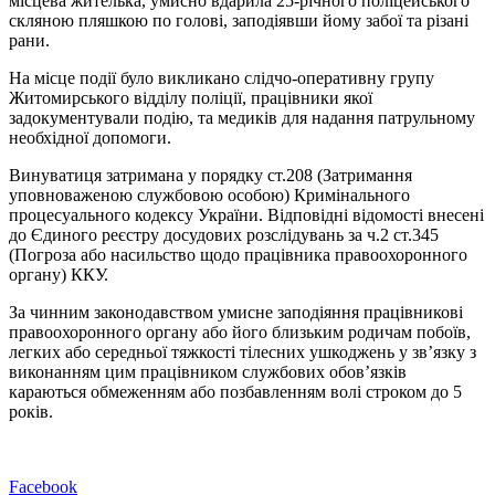
місцева жителька, умисно вдарила 25-річного поліцейського
скляною пляшкою по голові, заподіявши йому забої та різані
рани.
На місце події було викликано слідчо-оперативну групу
Житомирського відділу поліції, працівники якої
задокументували подію, та медиків для надання патрульному
необхідної допомоги.
Винуватиця затримана у порядку ст.208 (Затримання
уповноваженою службовою особою) Кримінального
процесуального кодексу України. Відповідні відомості внесені
до Єдиного реєстру досудових розслідувань за ч.2 ст.345
(Погроза або насильство щодо працівника правоохоронного
органу) ККУ.
За чинним законодавством умисне заподіяння працівникові
правоохоронного органу або його близьким родичам побоїв,
легких або середньої тяжкості тілесних ушкоджень у зв’язку з
виконанням цим працівником службових обов’язків
караються обмеженням або позбавленням волі строком до 5
років.
Facebook