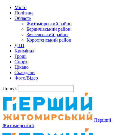
Місто
Політика
Область
Житомирський район
Бердичівський район
Звягельський район
Коростенський район
ДТП
Кримінал
Гроші
Спорт
Цікаво
Скандали
Фото/Відео
Пошук
Перший
Житомирський