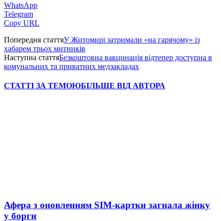
WhatsApp
Telegram
Copy URL
Попередня стаття
У Житомирі затримали «на гарячому» із
хабарем трьох митників
Наступна стаття
Безкоштовна вакцинація відтепер доступна в
комунальних та приватних медзакладах
СТАТТІ ЗА ТЕМОЮ
БІЛЬШЕ ВІД АВТОРА
Афера з оновленням SIM-картки загнала жінку
у борги