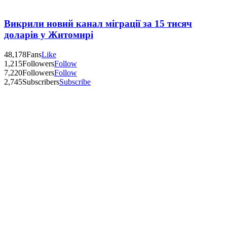
Викрили новий канал міграції за 15 тисяч
доларів у Житомирі
48,178
Fans
Like
1,215
Followers
Follow
7,220
Followers
Follow
2,745
Subscribers
Subscribe