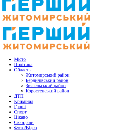
Місто
Політика
Область
Житомирський район
Бердичівський район
Звягельський район
Коростенський район
ДТП
Кримінал
Гроші
Спорт
Цікаво
Скандали
Фото/Відео