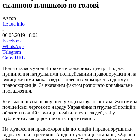
скляною пляшкою по голові
Автор -
1.zt.ua info
-
06.05.2019 - 8:02
Facebook
WhatsApp
Telegram
Copy URL
Подія сталась уночі 4 травня в обласному центрі. Під час
припинення патрульними поліцейськими правопорушення на
вулиці житомирянка завдала тілесних ушкоджень одному із
правоохоронців. За вказаним фактом розпочато кримінальне
провадження.
Близько о пів на першу ночі у ході патрулювання м. Житомира
поліцейські чергового наряду Управління патрульної поліції в
області на одній з вулиць помітили гурт людей, які у
публічному місці розпивали спиртні напої.
На зауваження правоохоронців потенційні правопорушники
відреагували агресивно. А одна з учасниць компанії, 32-річна