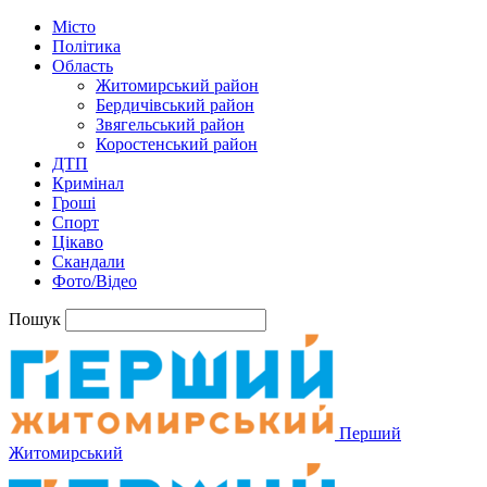
Місто
Політика
Область
Житомирський район
Бердичівський район
Звягельський район
Коростенський район
ДТП
Кримінал
Гроші
Спорт
Цікаво
Скандали
Фото/Відео
Пошук
Перший
Житомирський