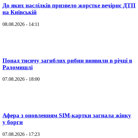
До яких наслідків призвело жорстке вечірнє ДТП
на Київській
08.08.2026 - 14:11
Понад тисячу загиблих рибин виявили в річці в
Радомишлі
07.08.2026 - 18:00
Афера з оновленням SIM-картки загнала жінку
у борги
07.08.2026 - 17:23