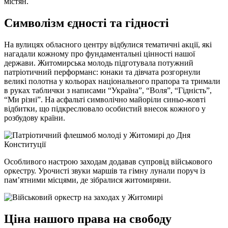
містян.
Символізм єдності та гідності
На вулицях обласного центру відбулися тематичні акції, які
нагадали кожному про фундаментальні цінності нашої
держави. Житомирська молодь підготувала потужний
патріотичний перформанс: юнаки та дівчата розгорнули
великі полотна у кольорах національного прапора та тримали
в руках таблички з написами “Україна”, “Воля”, “Гідність”,
“Ми різні”. На асфальті символічно майоріли синьо-жовті
відбитки, що підкреслювало особистий внесок кожного у
розбудову країни.
Особливого настрою заходам додавав супровід військового
оркестру. Урочисті звуки маршів та гімну лунали поруч із
пам’ятними місцями, де зібралися житомиряни.
Ціна нашого права на свободу