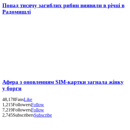
Понад тисячу загиблих рибин виявили в річці в
Радомишлі
Афера з оновленням SIM-картки загнала жінку
у борги
48,178
Fans
Like
1,215
Followers
Follow
7,219
Followers
Follow
2,745
Subscribers
Subscribe