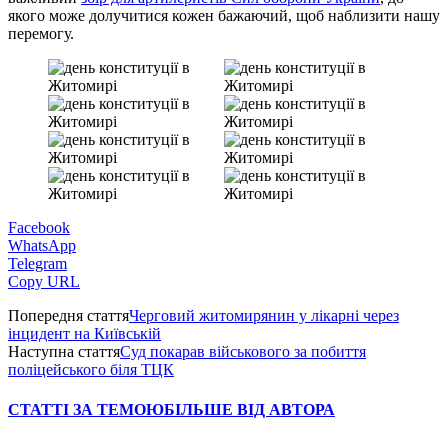
якого може долучитися кожен бажаючий, щоб наблизити нашу
перемогу.
Facebook
WhatsApp
Telegram
Copy URL
Попередня стаття
Черговий житомирянин у лікарні через
інцидент на Київській
Наступна стаття
Суд покарав військового за побиття
поліцейського біля ТЦК
СТАТТІ ЗА ТЕМОЮ
БІЛЬШЕ ВІД АВТОРА