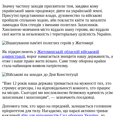
Значну частину заходів присвятили тим, завдяки кому
український закон продовжує діяти на українській землі.
Присутні представники влади, духовенство та військові
пройшли спільною ходою, аби покласти квіти та запалити
лампадки біля стендів з іменами полеглих Захисників.
Хвилиною мовчання місто віддало шану героям, які віддали
свої життя за незалежність і територіальну цілісність України.
Як підкреслюють у
Житомирській обласній військовій
адміністрації
, ворог намагається знищити нашу державність, а
отже і наше право жити вільно. Саме тому оборона країни
стала найвищим виявом патріотизму.
“Вже 12 років наша держава тримається на мужності тих, хто
стримує агресора, і на відповідальності кожного, хто працює
на місцях. Сьогодні ми висловлюємо безмежну вдячність усім
захисникам і захисницям”, — зазначають посадовці.
Допомога тим, хто зараз на передовій, залишається головним
пріоритетом для тилу. Нагадаємо, що наразі активно триває
важливий
збір для артилеристів Сил оборони України
, до