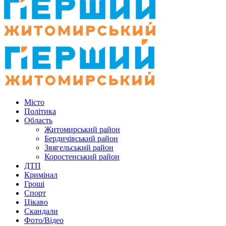
Місто
Політика
Область
Житомирський район
Бердичівський район
Звягельський район
Коростенський район
ДТП
Кримінал
Гроші
Спорт
Цікаво
Скандали
Фото/Відео