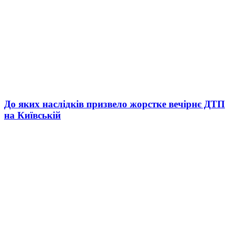
До яких наслідків призвело жорстке вечірнє ДТП
на Київській