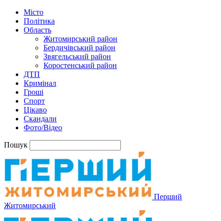
Місто
Політика
Область
Житомирський район
Бердичівський район
Звягельський район
Коростенський район
ДТП
Кримінал
Гроші
Спорт
Цікаво
Скандали
Фото/Відео
Пошук
Перший
Житомирський