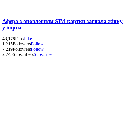
Афера з оновленням SIM-картки загнала жінку
у борги
48,178
Fans
Like
1,215
Followers
Follow
7,219
Followers
Follow
2,745
Subscribers
Subscribe