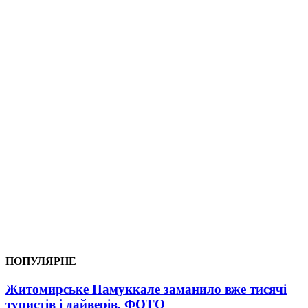
ПОПУЛЯРНЕ
Житомирське Памуккале заманило вже тисячі
туристів і дайверів. ФОТО