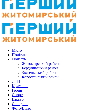
Місто
Політика
Область
Житомирський район
Бердичівський район
Звягельський район
Коростенський район
ДТП
Кримінал
Гроші
Спорт
Цікаво
Скандали
Фото/Відео