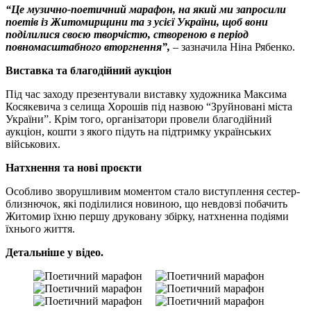
“Це музично-поетичний марафон, на який ми запросили
поетів із Житомирщини та з усієї України, щоб вони
поділилися своєю творчістю, створеною в період
повномасштабного вторгнення”,
– зазначила Ніна Рябенко.
Виставка та благодійний аукціон
Під час заходу презентували виставку художника Максима
Косякевича з селища Хорошів під назвою “Зруйновані міста
України”. Крім того, організатори провели благодійний
аукціон, кошти з якого підуть на підтримку українських
військових.
Натхнення та нові проєкти
Особливо зворушливим моментом стало виступлення сестер-
близнючок, які поділилися новиною, що невдовзі побачить
Житомир їхню першу друковану збірку, натхненна подіями
їхнього життя.
Детальніше у відео.