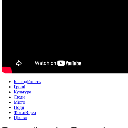
Благодійність
Гроші
Культура
Люди
Місто
Події
Фото/Відео
Цікаво