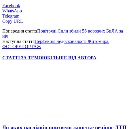
Facebook
WhatsApp
Telegram
Copy URL
Попередня стаття
Повітряні Сили збили 56 ворожих БпЛА за
ніч
Наступна стаття
Перфекція недосконалості Житомира.
ФОТОРЕПОРТАЖ
СТАТТІ ЗА ТЕМОЮ
БІЛЬШЕ ВІД АВТОРА
До яких наслідків призвело жорстке вечірнє ДТП