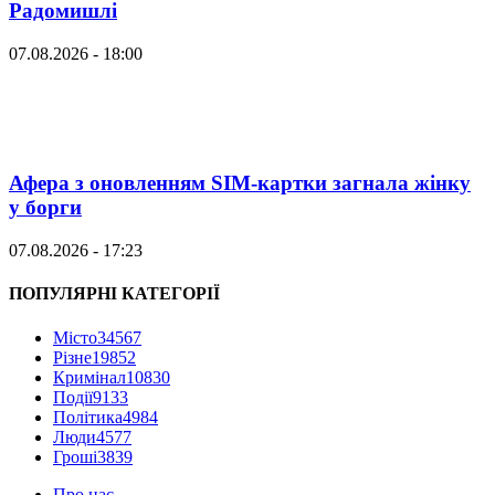
Радомишлі
07.08.2026 - 18:00
Афера з оновленням SIM-картки загнала жінку
у борги
07.08.2026 - 17:23
ПОПУЛЯРНІ КАТЕГОРІЇ
Місто
34567
Різне
19852
Кримінал
10830
Події
9133
Політика
4984
Люди
4577
Гроші
3839
Про нас