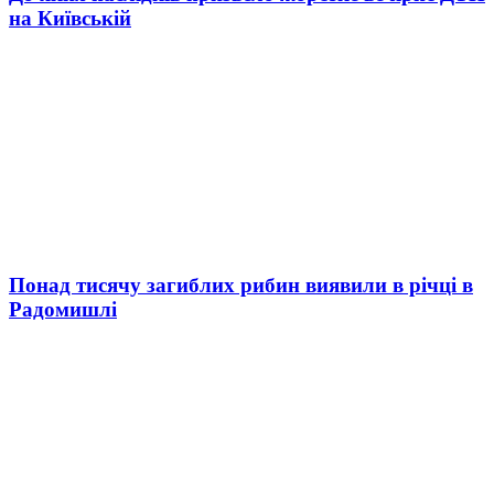
на Київській
Понад тисячу загиблих рибин виявили в річці в
Радомишлі