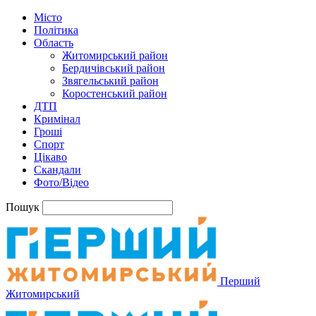
Місто
Політика
Область
Житомирський район
Бердичівський район
Звягельський район
Коростенський район
ДТП
Кримінал
Гроші
Спорт
Цікаво
Скандали
Фото/Відео
Пошук
Перший
Житомирський