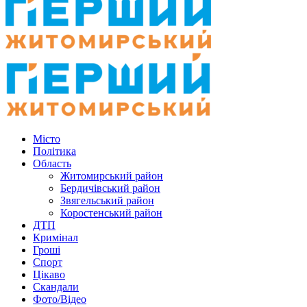
Місто
Політика
Область
Житомирський район
Бердичівський район
Звягельський район
Коростенський район
ДТП
Кримінал
Гроші
Спорт
Цікаво
Скандали
Фото/Відео