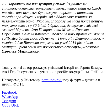
«У Народичах під час зустрічі у гімназії з учителями,
старшокласниками, ветеранами теперішньої війни на Сході
та місцевим активом було озвучено прохання написати
спогади про місцевих героїв, які віддали своє життя за
незалежність рідної України. Я одразу на місці почав пошуки
тих, хто воював у 30-й і 95-й бригадах, де служили місцеві
жителі Юрченко Ігор Петрович та М’ялкін Ярослав
Сергійович. Саме ці патріоти полягли в боях проти найманців
з РФ. Два брати Ігоря Юрченка – Геннадій і Дмитро також у
складний для Вітчизни час, маю на увазі 2014 рік, пішли
захищати рідні землі від московського агресора»,
– розповів
Ярослав Марищенко
.
Тож, у книзі автор розказує унікальні історії як Героїв Базару,
так і Героїв сучасних – учасників російсько-української війни.
Нагадаємо, у Житомирі
встановили
нову фігуру – дівчина в
шляпі. ФОТО.
Facebook
WhatsApp
Telegram
Copy URL