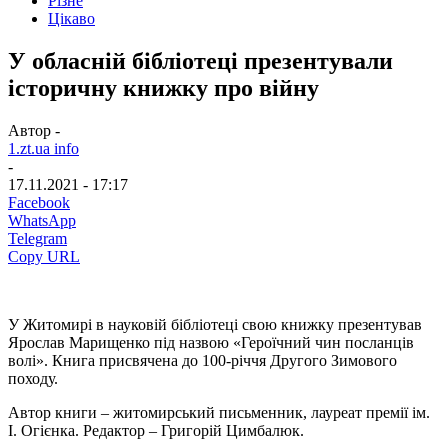
Різне
Цікаво
У обласній бібліотеці презентували
історичну книжку про війну
Автор -
1.zt.ua info
-
17.11.2021 - 17:17
Facebook
WhatsApp
Telegram
Copy URL
У Житомирі в науковій бібліотеці свою книжку презентував
Ярослав Марищенко під назвою «Героїчний чин посланців
волі». Книга присвячена до 100-річчя Другого Зимового
походу.
Автор книги – житомирський письменник, лауреат премії ім.
І. Огієнка. Редактор – Григорій Цимбалюк.