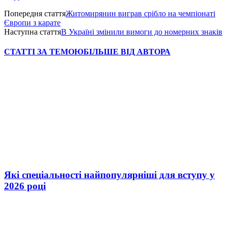
Попередня стаття
Житомирянин виграв срібло на чемпіонаті
Європи з карате
Наступна стаття
В Україні змінили вимоги до номерних знаків
СТАТТІ ЗА ТЕМОЮ
БІЛЬШЕ ВІД АВТОРА
Які спеціальності найпопулярніші для вступу у
2026 році