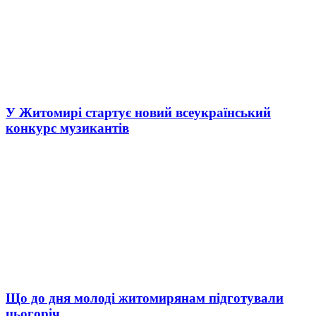
У Житомирі стартує новий всеукраїнський
конкурс музикантів
Що до дня молоді житомирянам підготували
цьогоріч