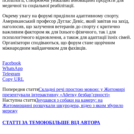
психології, створюючи унікальні інноваційні продукти для
медичної та соціальної реабілітації.
Окрему увагу на форумі приділили адаптивному спорту.
Американський професор Дуглас Девіс, який завітав на захід,
наголосив, що залучення ветеранів до спорту є критично
важливим фактором як для їхнього фізичного, так і для
психологічного відновлення, а також для адаптації їхніх сімей.
Організатори сподіваються, що форум стане щорічним
міжнародним майданчиком для фахівців.
Facebook
WhatsApp
Telegram
Copy URL
Попередня стаття
Складні речі простою мовою: у Житомирі
презентували інтерактивну «Абетку безбар’єрності»
Наступна стаття
Знущався з собаки на камеру: на
Житомирщині розшукали шкуродера, відео з яким збурило
мережу
СТАТТІ ЗА ТЕМОЮ
БІЛЬШЕ ВІД АВТОРА