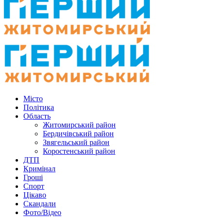
Місто
Політика
Область
Житомирський район
Бердичівський район
Звягельський район
Коростенський район
ДТП
Кримінал
Гроші
Спорт
Цікаво
Скандали
Фото/Відео