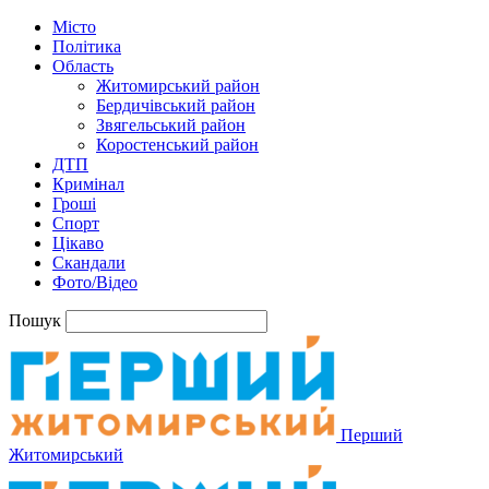
Місто
Політика
Область
Житомирський район
Бердичівський район
Звягельський район
Коростенський район
ДТП
Кримінал
Гроші
Спорт
Цікаво
Скандали
Фото/Відео
Пошук
Перший
Житомирський