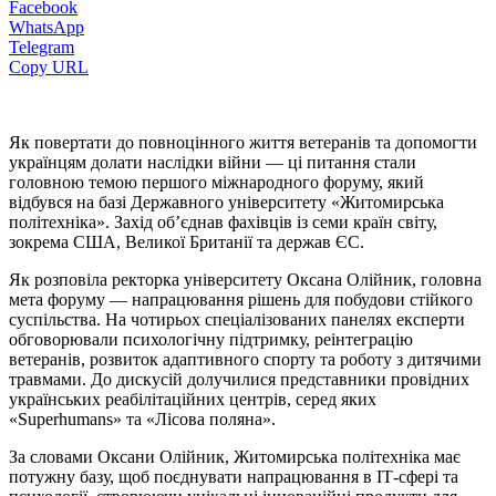
Facebook
WhatsApp
Telegram
Copy URL
Як повертати до повноцінного життя ветеранів та допомогти
українцям долати наслідки війни — ці питання стали
головною темою першого міжнародного форуму, який
відбувся на базі Державного університету «Житомирська
політехніка». Захід об’єднав фахівців із семи країн світу,
зокрема США, Великої Британії та держав ЄС.
Як розповіла ректорка університету Оксана Олійник, головна
мета форуму — напрацювання рішень для побудови стійкого
суспільства. На чотирьох спеціалізованих панелях експерти
обговорювали психологічну підтримку, реінтеграцію
ветеранів, розвиток адаптивного спорту та роботу з дитячими
травмами. До дискусій долучилися представники провідних
українських реабілітаційних центрів, серед яких
«Superhumans» та «Лісова поляна».
За словами Оксани Олійник, Житомирська політехніка має
потужну базу, щоб поєднувати напрацювання в ІТ-сфері та