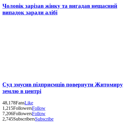
Чоловік зарізав жінку та вигадав нещасний
випадок заради алібі
Суд змусив підприємців повернути Житомиру
землю в центрі
48,178
Fans
Like
1,215
Followers
Follow
7,206
Followers
Follow
2,745
Subscribers
Subscribe