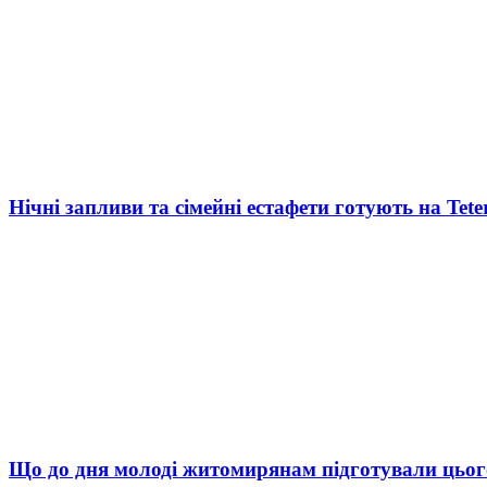
Нічні запливи та сімейні естафети готують на Tete
Що до дня молоді житомирянам підготували цьог