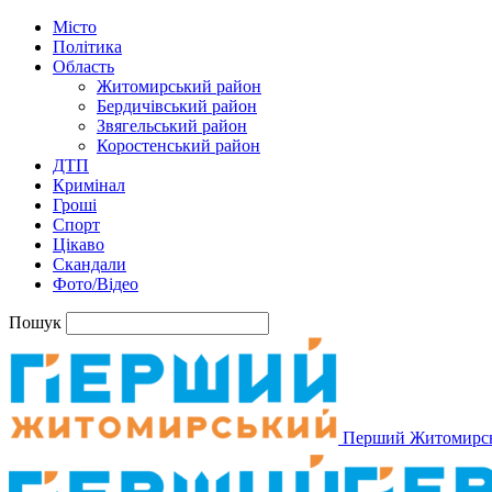
Місто
Політика
Область
Житомирський район
Бердичівський район
Звягельський район
Коростенський район
ДТП
Кримінал
Гроші
Спорт
Цікаво
Скандали
Фото/Відео
Пошук
Перший Житомирс