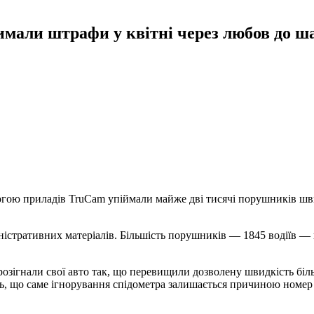
имали штрафи у квітні через любов до ш
огою приладів TruCam упіймали майже дві тисячі порушників шв
ністративних матеріалів. Більшість порушників — 1845 водіїв — 
озігнали свої авто так, що перевищили дозволену швидкість біль
ь, що саме ігнорування спідометра залишається причиною номер 