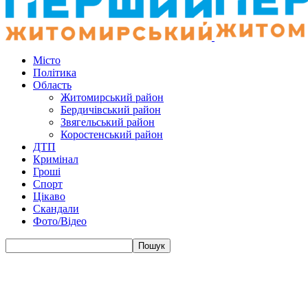
Місто
Політика
Область
Житомирський район
Бердичівський район
Звягельський район
Коростенський район
ДТП
Кримінал
Гроші
Спорт
Цікаво
Скандали
Фото/Відео