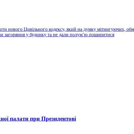
ти нового Цивільного кодексу, який на думку мітингуючих, об
и загоряння у будинку та не дали полум’ю поширитися
ої палати при Президентові