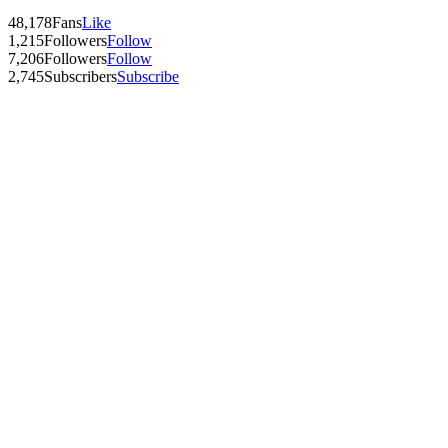
48,178
Fans
Like
1,215
Followers
Follow
7,206
Followers
Follow
2,745
Subscribers
Subscribe