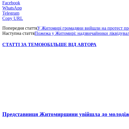
Facebook
WhatsApp
Telegram
Copy URL
Попередня стаття
У Житомирі громадяни вийшли на протест про
Наступна стаття
Пожежа у Житомирі: надзвичайники ліквідувал
СТАТТІ ЗА ТЕМОЮ
БІЛЬШЕ ВІД АВТОРА
Представниця Житомирщини увійшла до молодіжн