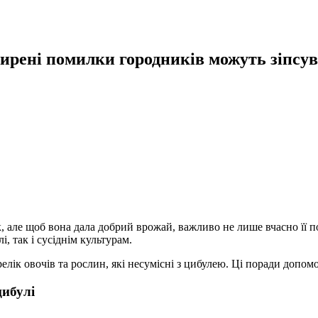
ширені помилки городників можуть зіпсу
 але щоб вона дала добрий врожай, важливо не лише вчасно її по
, так і сусіднім культурам.
елік овочів та рослин, які несумісні з цибулею. Ці поради допом
цибулі