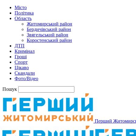
Місто
Політика
Область
Житомирський район
Бердичівський район
Звягельський район
Коростенський район
ДТП
Кримінал
Гроші
Спорт
Цікаво
Скандали
Фото/Відео
Пошук
Перший Житомирс