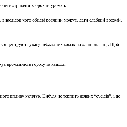
о хочете отримати здоровий урожай.
, внаслідок чого обидві рослини можуть дати слабкий врожай.
і концентрують увагу небажаних комах на одній ділянці. Щоб
жує врожайність гороху та квасолі.
о впливу культур. Цибуля не терпить деяких “сусідів”, і це