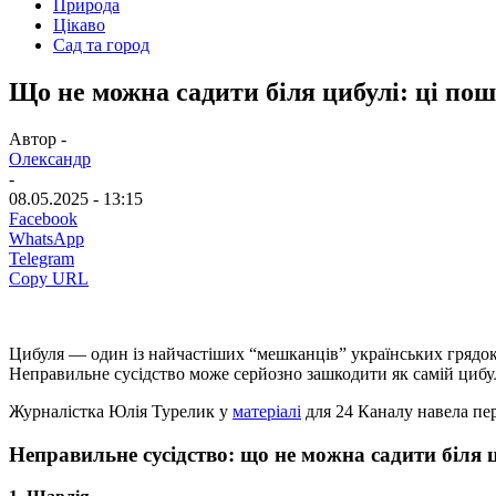
Природа
Цікаво
Сад та город
Що не можна садити біля цибулі: ці по
Автор -
Олександр
-
08.05.2025 - 13:15
Facebook
WhatsApp
Telegram
Copy URL
Цибуля — один із найчастіших “мешканців” українських грядок,
Неправильне сусідство може серйозно зашкодити як самій цибулі
Журналістка Юлія Турелик у
матеріалі
для 24 Каналу навела пер
Неправильне сусідство: що не можна садити біля 