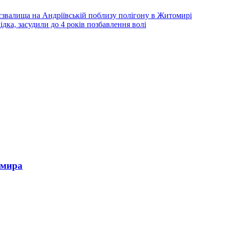
тєзвалища на Андріївській поблизу полігону в Житомирі
ка, засудили до 4 років позбавлення волі
омира