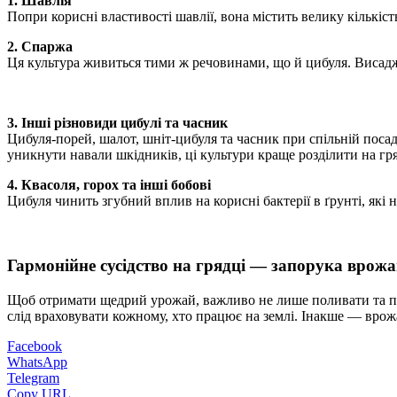
1. Шавлія
Попри корисні властивості шавлії, вона містить велику кількіст
2. Спаржа
Ця культура живиться тими ж речовинами, що й цибуля. Висадж
3. Інші різновиди цибулі та часник
Цибуля-порей, шалот, шніт-цибуля та часник при спільній поса
уникнути навали шкідників, ці культури краще розділити на гря
4. Квасоля, горох та інші бобові
Цибуля чинить згубний вплив на корисні бактерії в ґрунті, які н
Гармонійне сусідство на грядці — запорука врож
Щоб отримати щедрий урожай, важливо не лише поливати та підж
слід враховувати кожному, хто працює на землі. Інакше — врож
Facebook
WhatsApp
Telegram
Copy URL