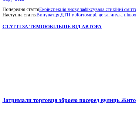
Попередня стаття
Екоінспекція знову зафіксувала стихійні сміт
Наступна стаття
Винуватця ДТП у Житомирі, де загинула пішохід
СТАТТІ ЗА ТЕМОЮ
БІЛЬШЕ ВІД АВТОРА
Затримали торговця зброєю посеред вулиць Жит