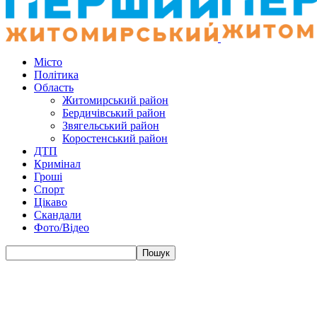
Місто
Політика
Область
Житомирський район
Бердичівський район
Звягельський район
Коростенський район
ДТП
Кримінал
Гроші
Спорт
Цікаво
Скандали
Фото/Відео