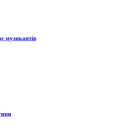
рс музикантів
тини