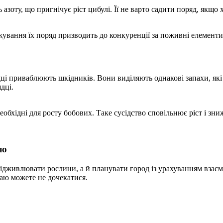
ь азоту, що пригнічує ріст цибулі. Її не варто садити поряд, якщ
ування їх поряд призводить до конкуренції за поживні елементи
дці приваблюють шкідників. Вони виділяють однакові запахи, як
дці.
еобхідні для росту бобових. Таке сусідство сповільнює ріст і зни
аю
ивлювати рослини, а й планувати город із урахуванням взаємног
аю можете не дочекатися.