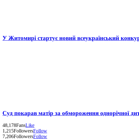
У Житомирі стартує новий всеукраїнський конку
Суд покарав матір за обмороження однорічної ди
48,178
Fans
Like
1,215
Followers
Follow
7,206
Followers
Follow