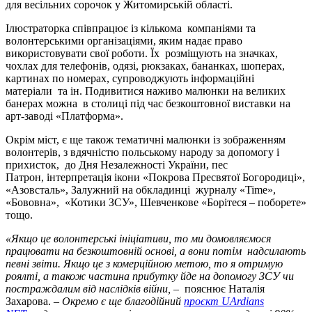
для весільних сорочок у Житомирській області.
Ілюстраторка співпрацює із кількома компаніями та
волонтерськими організаціями, яким надає право
використовувати свої роботи. Їх розміщують на значках,
чохлах для телефонів, одязі, рюкзаках, бананках, шоперах,
картинах по номерах, супроводжують інформаційні
матеріали та ін. Подивитися наживо малюнки на великих
банерах можна в столиці під час безкоштовної виставки на
арт-заводі «Платформа».
Окрім міст, є ще також тематичні малюнки із зображенням
волонтерів, з вдячністю польському народу за допомогу і
прихисток, до Дня Незалежності України, пес
Патрон, інтерпретація ікони «Покрова Пресвятої Богородиці»,
«Азовсталь», Залужний на обкладинці журналу «Time»,
«Бововна», «Котики ЗСУ», Шевченкове «Борітеся – поборете»
тощо.
«Якщо це волонтерські ініціативи, то ми домовляємося
працювати на безкоштовній основі, а вони потім надсилають
певні звіти. Якщо це з комерційною метою, то я отримую
роялті, а також частина прибутку йде на допомогу ЗСУ чи
постраждалим від наслідків війни,
– пояснює Наталія
Захарова. –
Окремо є ще благодійний
проєкт UArdians