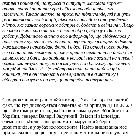
активні бойові дії, напружена ситуація, масовані ворожі
атаки, значні втрати серед військових або цивільного
населення. Також малюю на прохання підписників, які пишуть,
розповідають свої історії, діляться спогадами про улюблене
місто, яке зазнає ворожих обстрілів, додають світлини. Якщо
в голові після цього виникає певний образ, одразу сідаю за
роботу. Додатково вивчаю всю інформацію, що відбувалося у
населеному пункті в період війни, перечитую історичні факти,
максимально переглядаю фото і відео. На основі цього роблю
ескіз і починаю малювати, але в процесі багато чого додаю чи
змінюю, коли бачу, що варіант у кольорі мене взагалі не чіпляє і
бажаного результату не досягнуто. На допомогу приходять
мої рідні та близькі. Це найсправедливіші та найсуворіші
критики, які в очі говорять свої враження від малюнку і
відверто вказують на те, що потребує редагування».
Створюючи ілюстрацію «Житомир», Nata. Le. врахувала той
факт, що тут дислокується славетна 95-та бригада ДШВ ЗСУ, а
ще з Житомирщини родом Головнокомандувач Збройних сил
України, генерал Валерій Залужний. Звідси й відповідні
елементи – кітель із шевронами та маруновий берет
десантників, а у зубах колосок жита. Навіть вишиванка має
приналежність до регіону – цей орнамент використовувався