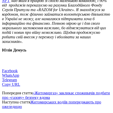
NFT,
над яким я працюю зі своєю маленькою командою, і 90%
від продажів переказуємо на рахунки Благодійного Фонду
Сергія Притули та «RAZOM for Ukraine». Я знаходжуся за
кордоном, тож фізично займатися волонтерською діяльністю
в Україні не можу, але намагаюся підтримати хоча б
інформаційно та фінансово. Певною мірою це і для свого
морального заспокоєння важливо, бо відмежуватися від цих
подій і новин про війну неможливо. Щодня продовжуємо
робити свій внесок у перемогу і вболівати за наших
захисників».
Юлія Демусь
Facebook
WhatsApp
Telegram
Copy URL
Попередня стаття
«Житомиргаз» закликає споживачів подбати
про «газову» безпеку вдома
Наступна стаття
Житомирських водіїв попереджають про
ожеледицю