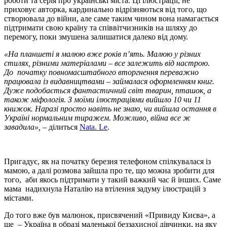
роботи та серія про українські міста. Ці ілюстрації, не
приховує авторка, кардинально відрізняються від того, що
створювала до війни, але саме таким чином вона намагається
підтримати свою країну та співвітчизників на шляху до
перемогу, поки змушена залишатися далеко від дому.
«На планшеті я малюю вже років п’ять. Малюю у різних
стилях, різними матеріалами – все залежить від настрою.
До початку повномасштабного вторгнення переважно
працювала із видавництвами – займалася оформленням книг.
Дуже подобається фантастичний світ тварин, пташок, а
також міфологія. З моїми ілюстраціями вийшло 10 чи 11
книжок. Наразі просто навіть не знаю, чи вийшла остання в
Україні нормальним тиражем. Можливо, війна все ж
завадила»,
– ділиться
Nata. Le
.
Пригадує, як на початку березня телефоном спілкувалася із
мамою, а далі розмова зайшла про те, що можна зробити для
того, аби якось підтримати у такий важкий час й інших. Саме
мама надихнула Наталію на втілення задуму ілюстрацій з
містами.
До того вже був малюнок, присвячений «Привиду Києва», а
ще – Україна в образі маленької беззахисної дівчинки, на яку