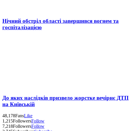
Нічний обстріл області завершився вогнем та
госпіталізацією
До яких наслідків призвело жорстке вечірнє ДТП
на Київській
48,178
Fans
Like
1,215
Followers
Follow
7,218
Followers
Follow