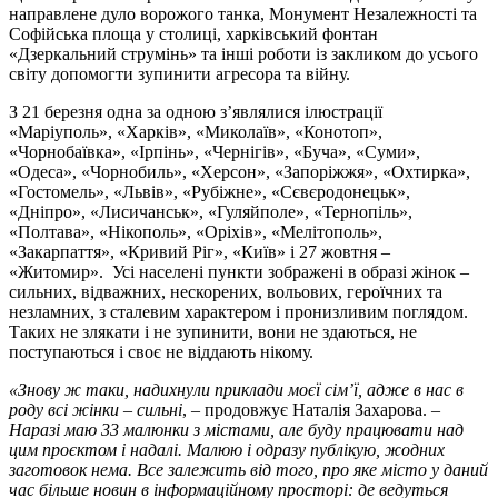
направлене дуло ворожого танка, Монумент Незалежності та
Софійська площа у столиці, харківський фонтан
«Дзеркальний струмінь» та інші роботи із закликом до усього
світу допомогти зупинити агресора та війну.
З 21 березня одна за одною з’являлися ілюстрації
«Маріуполь», «Харків», «Миколаїв», «Конотоп»,
«Чорнобаївка», «Ірпінь», «Чернігів», «Буча», «Суми»,
«Одеса», «Чорнобиль», «Херсон», «Запоріжжя», «Охтирка»,
«Гостомель», «Львів», «Рубіжне», «Сєвєродонецьк»,
«Дніпро», «Лисичанськ», «Гуляйполе», «Тернопіль»,
«Полтава», «Нікополь», «Оріхів», «Мелітополь»,
«Закарпаття», «Кривий Ріг», «Київ» і 27 жовтня –
«Житомир». Усі населені пункти зображені в образі жінок –
сильних, відважних, нескорених, вольових, героїчних та
незламних, з сталевим характером і пронизливим поглядом.
Таких не злякати і не зупинити, вони не здаються, не
поступаються і своє не віддають нікому.
«Знову ж таки, надихнули приклади моєї сім’ї, адже в нас в
роду всі жінки – сильні
, – продовжує Наталія Захарова.
–
Наразі маю 33 малюнки з містами, але буду працювати над
цим проєктом і надалі. Малюю і одразу публікую, жодних
заготовок нема. Все залежить від того, про яке місто у даний
час більше новин в інформаційному просторі: де ведуться