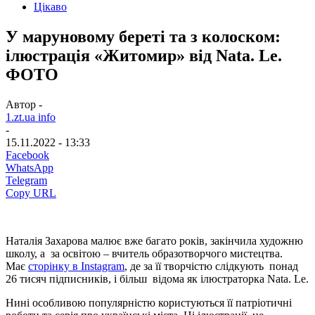
Цікаво
У маруновому береті та з колоском:
ілюстрація «Житомир» від Nata. Le.
ФОТО
Автор -
1.zt.ua info
-
15.11.2022 - 13:33
Facebook
WhatsApp
Telegram
Copy URL
Наталія Захарова малює вже багато років, закінчила художню
школу, а за освітою – вчитель образотворчого мистецтва.
Має
сторінку в Instagram
, де за її творчістю слідкують понад
26 тисяч підписників, і більш відома як ілюстраторка Nata. Le.
Нині особливою популярністю користуються її патріотичні