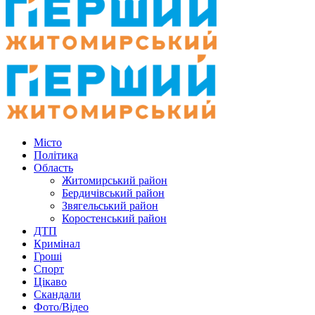
Місто
Політика
Область
Житомирський район
Бердичівський район
Звягельський район
Коростенський район
ДТП
Кримінал
Гроші
Спорт
Цікаво
Скандали
Фото/Відео