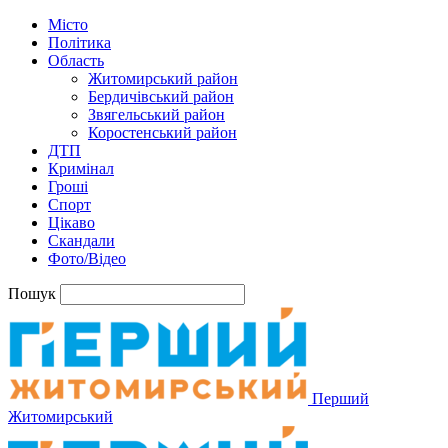
Місто
Політика
Область
Житомирський район
Бердичівський район
Звягельський район
Коростенський район
ДТП
Кримінал
Гроші
Спорт
Цікаво
Скандали
Фото/Відео
Пошук
Перший
Житомирський