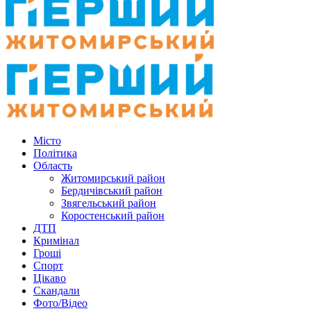
Місто
Політика
Область
Житомирський район
Бердичівський район
Звягельський район
Коростенський район
ДТП
Кримінал
Гроші
Спорт
Цікаво
Скандали
Фото/Відео