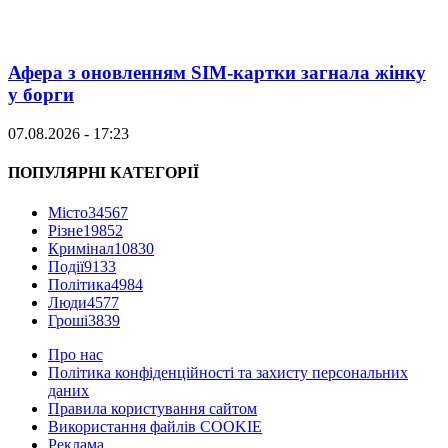
Афера з оновленням SIM-картки загнала жінку
у борги
07.08.2026 - 17:23
ПОПУЛЯРНІ КАТЕГОРІЇ
Місто
34567
Різне
19852
Кримінал
10830
Події
9133
Політика
4984
Люди
4577
Гроші
3839
Про нас
Політика конфіденційності та захисту персональних
даних
Правила користування сайтом
Використання файлів COOKIE
Реклама