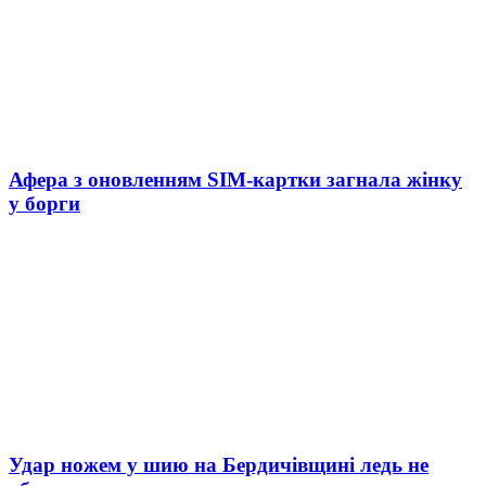
Афера з оновленням SIM-картки загнала жінку
у борги
Удар ножем у шию на Бердичівщині ледь не