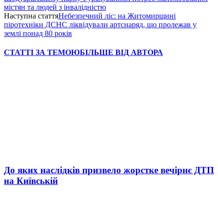
містян та людей з інвалідністю
Наступна стаття
Небезпечний ліс: на Житомирщині
піротехніки ДСНС ліквідували артснаряд, що пролежав у
землі понад 80 років
СТАТТІ ЗА ТЕМОЮ
БІЛЬШЕ ВІД АВТОРА
До яких наслідків призвело жорстке вечірнє ДТП
на Київській