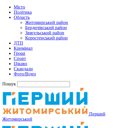
Місто
Політика
Область
Житомирський район
Бердичівський район
Звягельський район
Коростенський район
ДТП
Кримінал
Гроші
Спорт
Цікаво
Скандали
Фото/Відео
Пошук
Перший
Житомирський