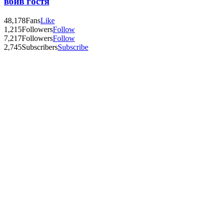
вбив гостя
48,178
Fans
Like
1,215
Followers
Follow
7,217
Followers
Follow
2,745
Subscribers
Subscribe