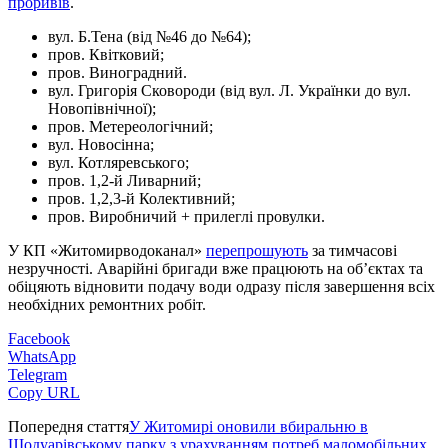
проривів
.
вул. Б.Тена (від №46 до №64);
пров. Квітковий;
пров. Виноградний.
вул. Григорія Сковороди (від вул. Л. Українки до вул.
Новопівнічної);
пров. Метереологічний;
вул. Новосінна;
вул. Котляревського;
пров. 1,2-й Ливарний;
пров. 1,2,3-й Колективний;
пров. Виробничий + прилеглі провулки.
У КП «Житомирводоканал»
перепрошують
за тимчасові
незручності. Аварійні бригади вже працюють на об’єктах та
обіцяють відновити подачу води одразу після завершення всіх
необхідних ремонтних робіт.
Facebook
WhatsApp
Telegram
Copy URL
Попередня стаття
У Житомирі оновили вбиральню в
Шодуарівському парку з урахуванням потреб маломобільних