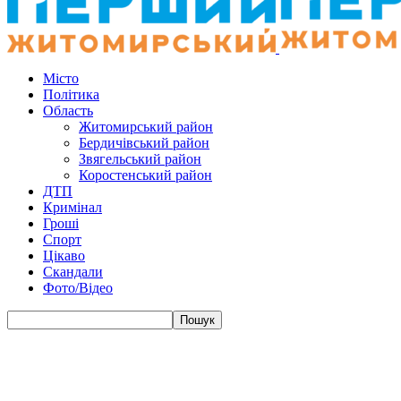
Місто
Політика
Область
Житомирський район
Бердичівський район
Звягельський район
Коростенський район
ДТП
Кримінал
Гроші
Спорт
Цікаво
Скандали
Фото/Відео