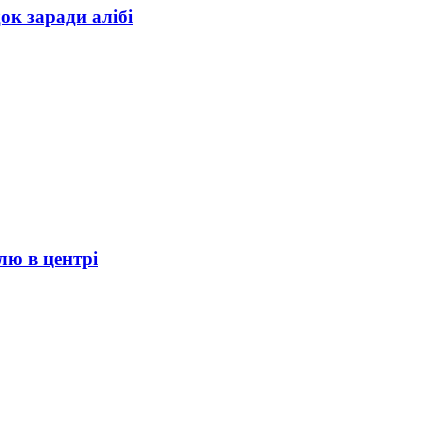
ок заради алібі
лю в центрі