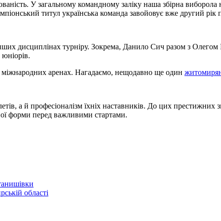
тованість. У загальному командному заліку наша збірна виборола
іонський титул українська команда завойовує вже другий рік п
інших дисциплінах турніру. Зокрема, Данило Сич разом з Олегом 
 юніорів.
а міжнародних аренах. Нагадаємо, нещодавно ще один
житомирян
тів, а й професіоналізм їхніх наставників. До цих престижних з
ної форми перед важливими стартами.
Станишівки
рській області