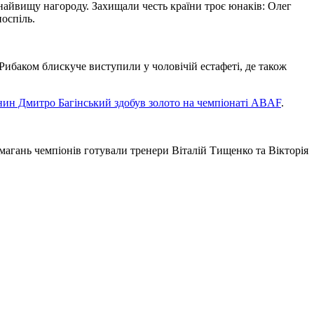
 найвищу нагороду. Захищали честь країни троє юнаків: Олег
оспіль.
Рибаком блискуче виступили у чоловічій естафеті, де також
ин Дмитро Багінський здобув золото на чемпіонаті ABAF
.
магань чемпіонів готували тренери Віталій Тищенко та Вікторія