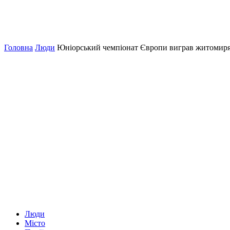
Головна
Люди
Юніорський чемпіонат Європи виграв житомир
Люди
Місто