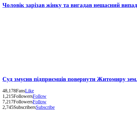
Чоловік зарізав жінку та вигадав нещасний випад
Суд змусив підприємців повернути Житомиру зем
48,178
Fans
Like
1,215
Followers
Follow
7,217
Followers
Follow
2,745
Subscribers
Subscribe