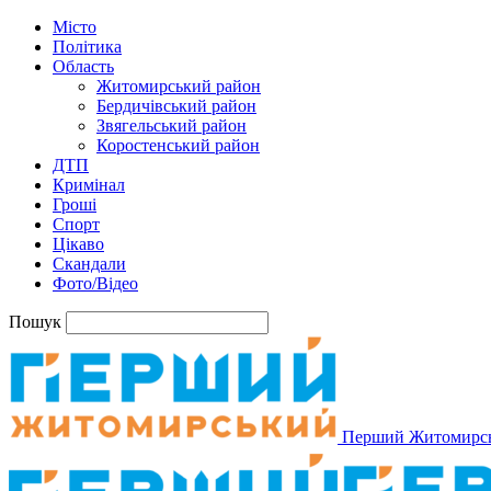
Місто
Політика
Область
Житомирський район
Бердичівський район
Звягельський район
Коростенський район
ДТП
Кримінал
Гроші
Спорт
Цікаво
Скандали
Фото/Відео
Пошук
Перший Житомирс