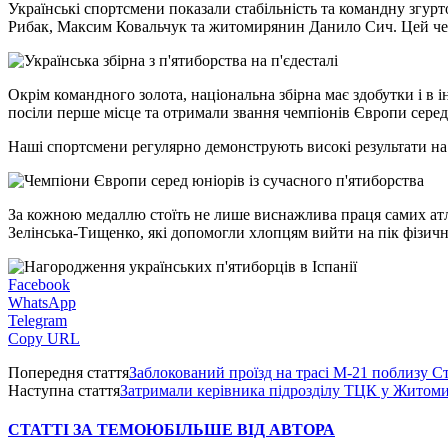
Українські спортсмени показали стабільність та командну згур
Рибак, Максим Ковальчук та житомирянин Данило Сич. Цей чемп
Окрім командного золота, національна збірна має здобутки і в 
посіли перше місце та отримали звання чемпіонів Європи серед
Наші спортсмени регулярно демонструють високі результати н
За кожною медаллю стоїть не лише виснажлива праця самих атле
Зелінська-Тищенко, які допомогли хлопцям вийти на пік фізич
Facebook
WhatsApp
Telegram
Copy URL
Попередня стаття
Заблокований проїзд на трасі М-21 поблизу 
Наступна стаття
Затримали керівника підрозділу ТЦК у Житоми
СТАТТІ ЗА ТЕМОЮ
БІЛЬШЕ ВІД АВТОРА