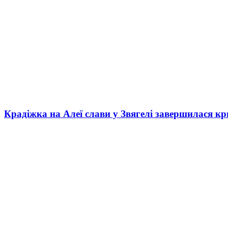
Крадіжка на Алеї слави у Звягелі завершилася к