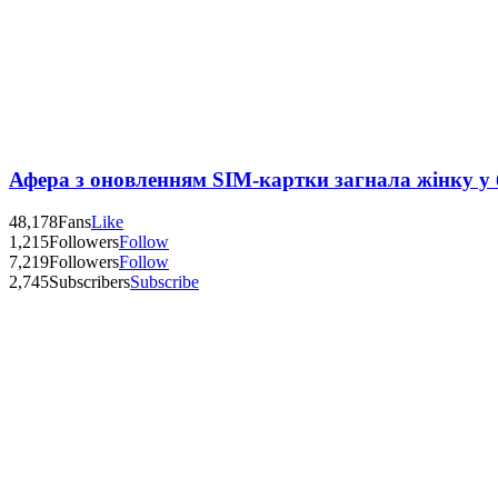
Афера з оновленням SIM-картки загнала жінку у
48,178
Fans
Like
1,215
Followers
Follow
7,219
Followers
Follow
2,745
Subscribers
Subscribe