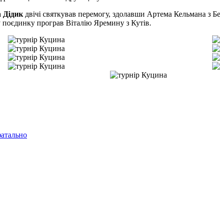
 Дідик
двічі святкував перемогу, здолавши Артема Кельмана з Бе
 поєдинку програв Віталію Яремину з Кутів.
фатально