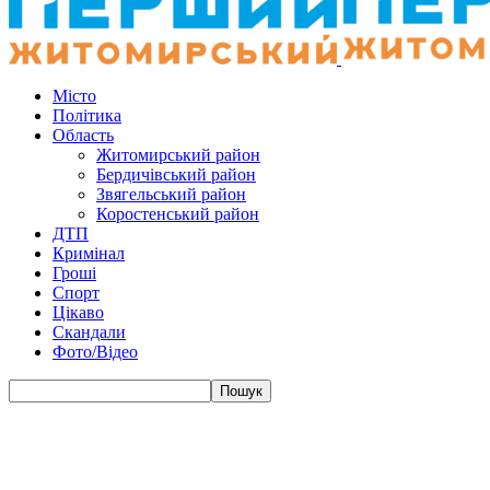
Місто
Політика
Область
Житомирський район
Бердичівський район
Звягельський район
Коростенський район
ДТП
Кримінал
Гроші
Спорт
Цікаво
Скандали
Фото/Відео