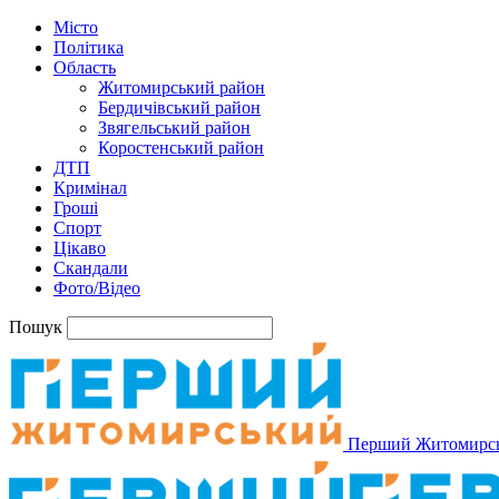
Місто
Політика
Область
Житомирський район
Бердичівський район
Звягельський район
Коростенський район
ДТП
Кримінал
Гроші
Спорт
Цікаво
Скандали
Фото/Відео
Пошук
Перший Житомирс