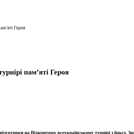
ам’яті Героя
урнірі пам’яті Героя
дготовки на Відкритому всеукраїнському турнірі з боксу. Зм