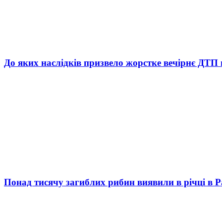
До яких наслідків призвело жорстке вечірнє ДТП 
Понад тисячу загиблих рибин виявили в річці в 