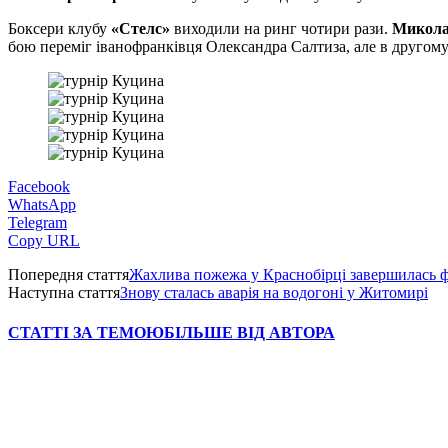
Боксери клубу
«Стелс»
виходили на ринг чотири рази.
Микола
бою переміг іванофранківця Олександра Салтиза, але в другому
Facebook
WhatsApp
Telegram
Copy URL
Попередня стаття
Жахлива пожежа у Краснобірці завершилась 
Наступна стаття
Знову сталась аварія на водогоні у Житомирі
СТАТТІ ЗА ТЕМОЮ
БІЛЬШЕ ВІД АВТОРА