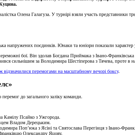
 Куцина.
алістка Олена Галагуза. У турнірі взяли участь представники тр
ка напружених поєдинків. Юнаки та юніори показали характер у 
 переможні бої. Він здолав Богдана Приймака з Івано-Франківська
явився сильнішим за Володимира Шестіперова з Тячева, проте в
ж відзначилися перемогами на масштабному вечорі боксу
.
елс»
перемог до загального заліку команди.
а Камілу Псайко з Ужгорода.
вцем Владом Дерецьким.
одимира Попʼюка з Ясіні та Святослава Перегінця з Івано-Франк
офранківцю Олександру Яцову.