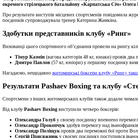
окремого стрілецького батальйону «Карпатська Січ» Олега
Про результати виступів місцевих спортсменів повідомила журн
поєдинків супроводжувала тренер Катерина Жамкіна.
Здобутки представників клубу «Ринг»
Вихованці цього спортивного об’єднання провели на рингу кіль
Тімур Казмін
(вагова категорія 48 кг, юнаки) провів два
Дмитро Павлов
(57 кг, юніори) у першому поєдинку ви
Нагадаємо, нещодавно
житомирські боксери клубу «Ринг» тако
Результати Pashaev Boxing та клубу «Ст
Спортсмени з інших житомирських клубів також додали чимало 
Від клубу
Pashaev Boxing
виступили четверо боксерів:
Олександра Голуб
у своєму поєдинку впевнено перемогл
Олександр Прокопчук
здобув перемогу над іванофранкі
Олександр Поліщук
провів два переможні бої проти Вол
Сергій Присяжнюк
у своєму поєдинку поступився іван