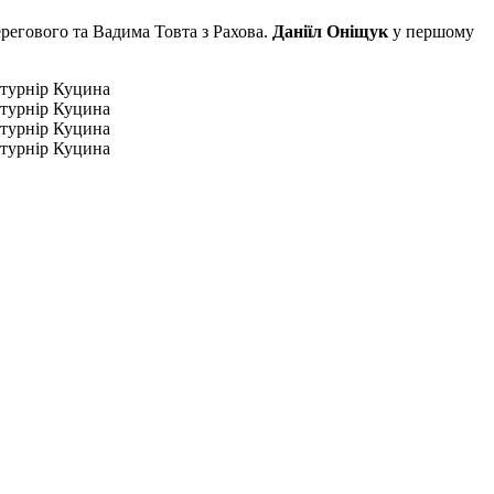
регового та Вадима Товта з Рахова.
Даніїл Оніщук
у першому