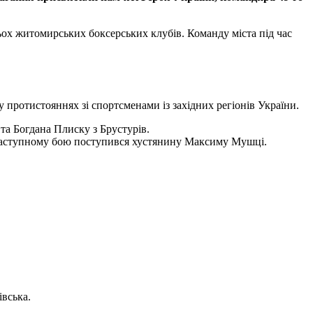
ьох житомирських боксерських клубів. Команду міста під час
протистояннях зі спортсменами із західних регіонів України.
 та Богдана Плиску з Брустурів.
 наступному бою поступився хустянину Максиму Мушці.
івська.