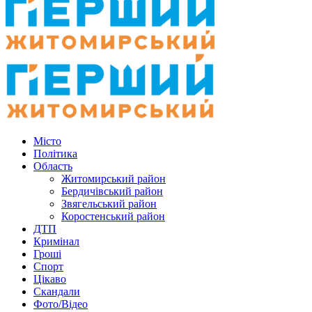
Місто
Політика
Область
Житомирський район
Бердичівський район
Звягельський район
Коростенський район
ДТП
Кримінал
Гроші
Спорт
Цікаво
Скандали
Фото/Відео