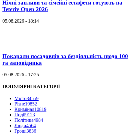
Нічні запливи та сімейні естафети готують на
Teteriv Open 2026
05.08.2026 - 18:14
Покарали посадовців за бездіяльність щодо 100
га заповідника
05.08.2026 - 17:25
ПОПУЛЯРНІ КАТЕГОРІЇ
Місто
34559
Різне
19852
Кримінал
10819
Події
9123
Політика
4984
Люди
4564
Гроші
3836