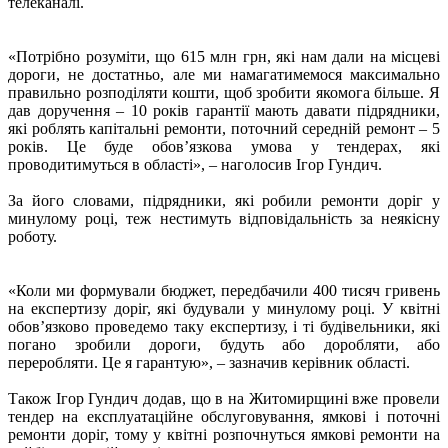
телеканалі.
«Потрібно розуміти, що 615 млн грн, які нам дали на місцеві
дороги, не достатньо, але ми намагатимемося максимально
правильно розподіляти кошти, щоб зробити якомога більше. Я
дав доручення – 10 років гарантії мають давати підрядники,
які роблять капітальні ремонти, поточний середній ремонт – 5
років. Це буде обов’язкова умова у тендерах, які
проводитимуться в області», – наголосив Ігор Гундич.
За його словами, підрядники, які робили ремонти доріг у
минулому році, теж нестимуть відповідальність за неякісну
роботу.
«Коли ми формували бюджет, передбачили 400 тисяч гривень
на експертизу доріг, які будували у минулому році. У квітні
обов’язково проведемо таку експертизу, і ті будівельники, які
погано зробили дороги, будуть або доробляти, або
переробляти. Це я гарантую», – зазначив керівник області.
Також Ігор Гундич додав, що в на Житомирщині вже провели
тендер на експлуатаційне обслуговування, ямкові і поточні
ремонти доріг, тому у квітні розпочнуться ямкові ремонти на