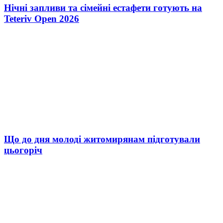
Нічні запливи та сімейні естафети готують на
Teteriv Open 2026
Що до дня молоді житомирянам підготували
цьогоріч