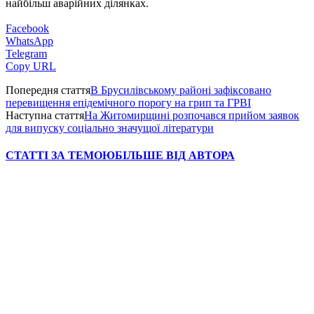
найбільш аварійних ділянках.
Facebook
WhatsApp
Telegram
Copy URL
Попередня стаття
В Брусилівському районі зафіксовано
перевищення епідемічного порогу на грип та ГРВІ
Наступна стаття
На Житомирщині розпочався прийом заявок
для випуску соціально значущої літератури
СТАТТІ ЗА ТЕМОЮ
БІЛЬШЕ ВІД АВТОРА