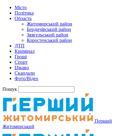
Місто
Політика
Область
Житомирський район
Бердичівський район
Звягельський район
Коростенський район
ДТП
Кримінал
Гроші
Спорт
Цікаво
Скандали
Фото/Відео
Пошук
Перший
Житомирський