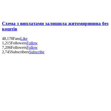
Схема з виплатами залишила житомирянина без
коштів
48,178
Fans
Like
1,215
Followers
Follow
7,206
Followers
Follow
2,745
Subscribers
Subscribe