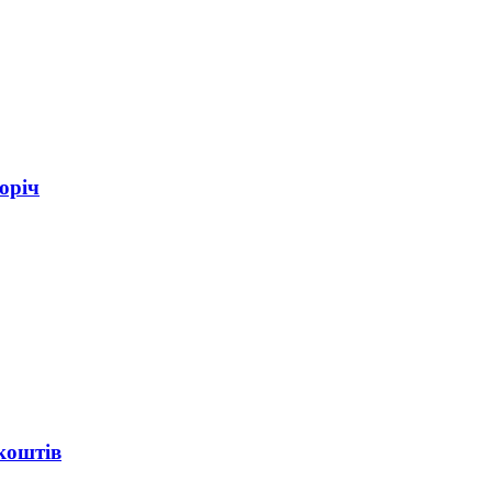
оріч
коштів