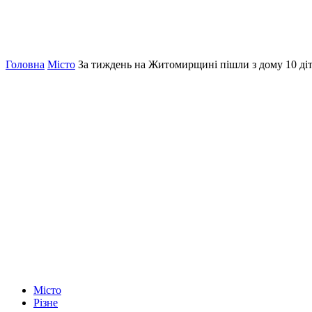
Головна
Місто
За тиждень на Житомирщині пішли з дому 10 ді
Місто
Різне