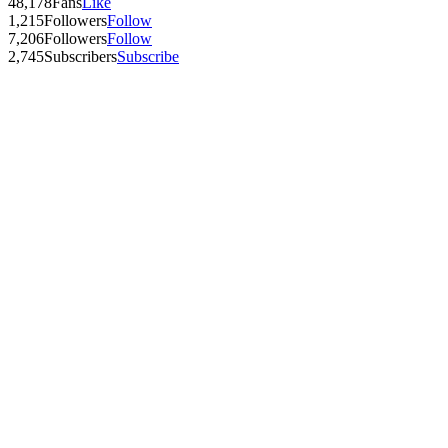
48,178
Fans
Like
1,215
Followers
Follow
7,206
Followers
Follow
2,745
Subscribers
Subscribe