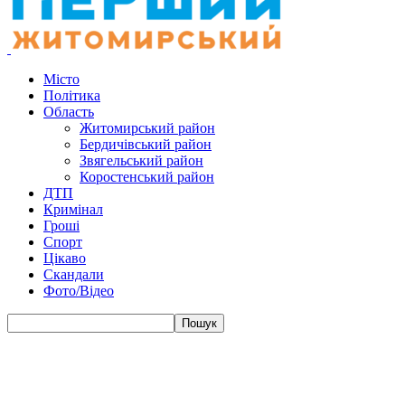
Місто
Політика
Область
Житомирський район
Бердичівський район
Звягельський район
Коростенський район
ДТП
Кримінал
Гроші
Спорт
Цікаво
Скандали
Фото/Відео