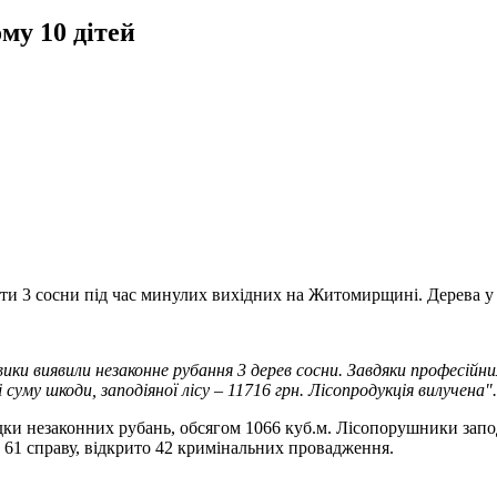
му 10 дітей
ти 3 сосни під час минулих вихідних на Житомирщині. Дерева у
вики виявили незаконне рубання 3 дерев сосни. Завдяки професійн
 суму шкоди, заподіяної лісу – 11716 грн. Лісопродукція вилучена".
адки незаконних рубань, обсягом 1066 куб.м. Лісопорушники запо
о 61 справу, відкрито 42 кримінальних провадження.