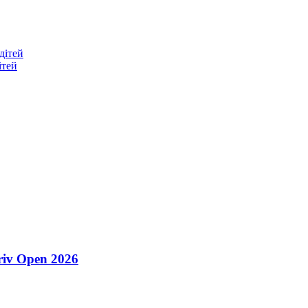
дітей
ітей
riv Open 2026