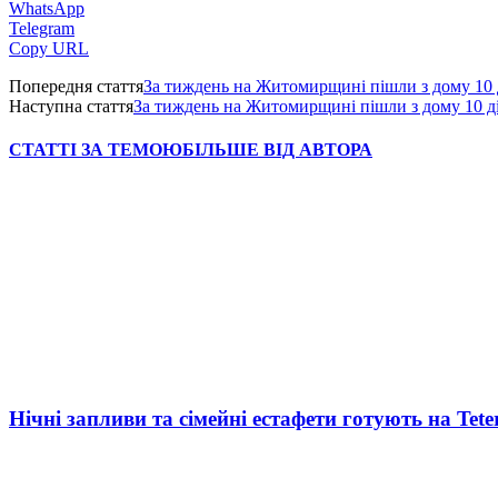
WhatsApp
Telegram
Copy URL
Попередня стаття
За тиждень на Житомирщині пішли з дому 10 
Наступна стаття
За тиждень на Житомирщині пішли з дому 10 д
СТАТТІ ЗА ТЕМОЮ
БІЛЬШЕ ВІД АВТОРА
Нічні запливи та сімейні естафети готують на Tete