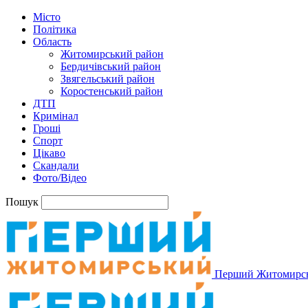
Місто
Політика
Область
Житомирський район
Бердичівський район
Звягельський район
Коростенський район
ДТП
Кримінал
Гроші
Спорт
Цікаво
Скандали
Фото/Відео
Пошук
Перший Житомирс