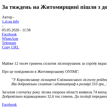
За тиждень на Житомирщині пішли з до
Автор -
1.zt.ua info
-
05.05.2020 - 11:58
Facebook
WhatsApp
Telegram
Copy URL
Майже 12 тисяч гривень сплатив лісопорушник за спробу вкрас
Про це повідомили в Житомирському ОУЛМГ:
"У Королівському лісництві Ємільчинського лісгоспу рейдо
Він добровільно сплатив і адмінштраф в розмірі 510 грн., і
Загалом з початку року лісова охорона області виявила 74 вип
Добровільно відшкодовано 32,6 тис.гивень. До поліції передан
Facebook