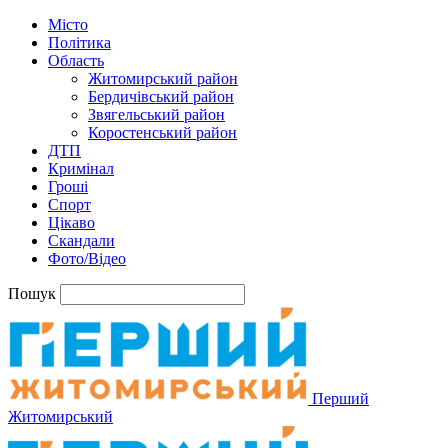
Місто
Політика
Область
Житомирський район
Бердичівський район
Звягельський район
Коростенський район
ДТП
Кримінал
Гроші
Спорт
Цікаво
Скандали
Фото/Відео
Пошук
Перший
Житомирський