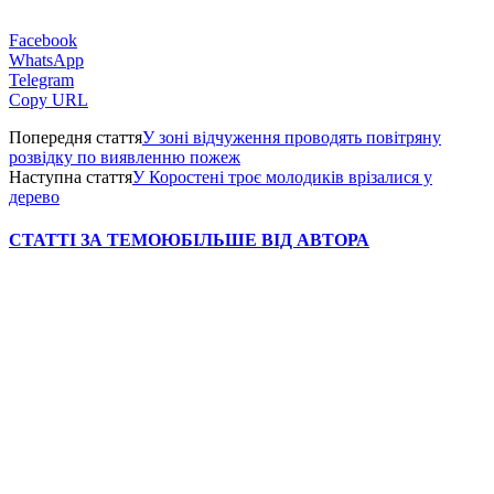
Facebook
WhatsApp
Telegram
Copy URL
Попередня стаття
У зоні відчуження проводять повітряну
розвідку по виявленню пожеж
Наступна стаття
У Коростені троє молодиків врізалися у
дерево
СТАТТІ ЗА ТЕМОЮ
БІЛЬШЕ ВІД АВТОРА