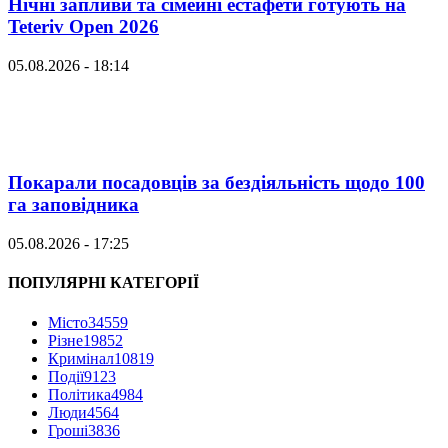
Нічні запливи та сімейні естафети готують на
Teteriv Open 2026
05.08.2026 - 18:14
Покарали посадовців за бездіяльність щодо 100
га заповідника
05.08.2026 - 17:25
ПОПУЛЯРНІ КАТЕГОРІЇ
Місто
34559
Різне
19852
Кримінал
10819
Події
9123
Політика
4984
Люди
4564
Гроші
3836