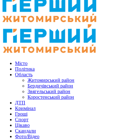
Місто
Політика
Область
Житомирський район
Бердичівський район
Звягельський район
Коростенський район
ДТП
Кримінал
Гроші
Спорт
Цікаво
Скандали
Фото/Відео