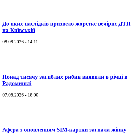
До яких наслідків призвело жорстке вечірнє ДТП
на Київській
08.08.2026 - 14:11
Понад тисячу загиблих рибин виявили в річці в
Радомишлі
07.08.2026 - 18:00
Афера з оновленням SIM-картки загнала жінку