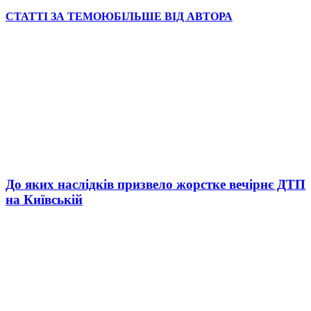
СТАТТІ ЗА ТЕМОЮ
БІЛЬШЕ ВІД АВТОРА
До яких наслідків призвело жорстке вечірнє ДТП
на Київській