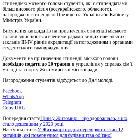
стипендією міського голови студенти, які є стипендіатами
більш високого рівня (всеукраїнського, обласного),
нагороджені стипендією Президента України або Кабінету
Міністрів України.
Висунення кандидатів на призначення стипендії міського
голови здійснюється вченими радами вищих навчальних
закладів ІІІ-IV рівнів акредитації за погодженням з органами
студентського самоврядування.
Документи на призначення стипендії міського голови
необхідно подати до 20 травня
в управління у справах сім’ї,
молоді та спорту Житомирської міської ради.
Нагородження студентів відбудеться до Дня молоді.
Facebook
WhatsApp
Telegram
Copy URL
Попередня стаття
Ціни у Житомирі – що здорожчало, а що
стало дешевшим у 2020 році
Наступна стаття
У Житомирі щодня перевіряють стан 12
китайців, які повернулися для будівництва об’їзної