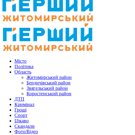
Місто
Політика
Область
Житомирський район
Бердичівський район
Звягельський район
Коростенський район
ДТП
Кримінал
Гроші
Спорт
Цікаво
Скандали
Фото/Відео