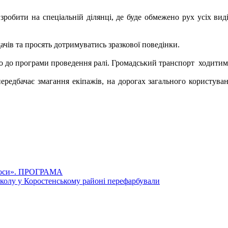
 зробити на спеціальній ділянці, де буде обмежено рух усіх ви
чів та просять дотримуватись зразкової поведінки.
но до програми проведення ралі. Громадський транспорт ходитиме
передбачає змагання екіпажів, на дорогах загального користува
 роси». ПРОГРАМА
колу у Коростенському районі перефарбували