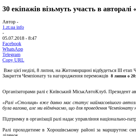
30 екіпажів візьмуть участь в авторал
Автор -
1.zt.ua info
-
05.07.2018 - 8:47
Facebook
WhatsApp
Telegram
Copy URL
Вже цієї неділі, 8 липня, на Житомирщині відбудеться ІІІ етап
Закриття Чемпіонату та нагородження переможців
8 липня о 20:
Організаторами ралі є Київський МіськАвтоКлуб. Президент ав
«Ралі «Столиця» вже давно має статус наймасовішого автозма
була вагома, але ми відмічаємо, що для проведення Чемпіонату н
Підтримку в організації ралі надає управління національно-па
Ралі проходитиме в Хорошівському районі за маршрутом: см
ділянок.