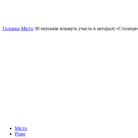
Головна
Місто
30 екіпажів візьмуть участь в авторалі «Столи
Місто
Різне