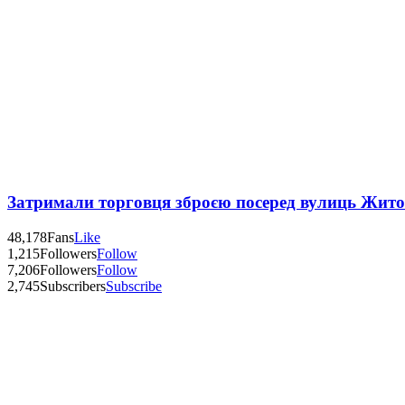
Затримали торговця зброєю посеред вулиць Жит
48,178
Fans
Like
1,215
Followers
Follow
7,206
Followers
Follow
2,745
Subscribers
Subscribe