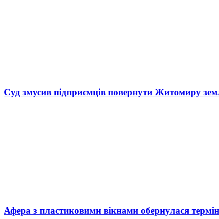
Суд змусив підприємців повернути Житомиру зем
Афера з пластиковими вікнами обернулася термі