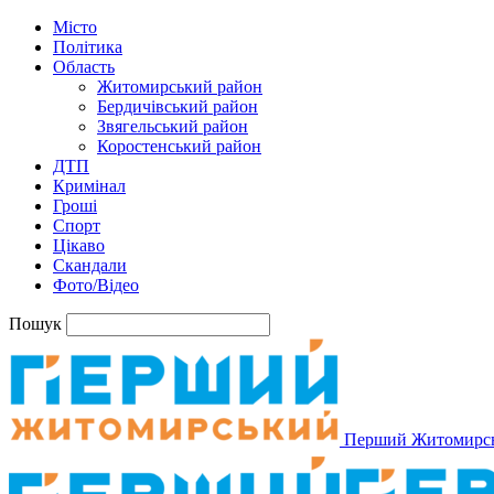
Місто
Політика
Область
Житомирський район
Бердичівський район
Звягельський район
Коростенський район
ДТП
Кримінал
Гроші
Спорт
Цікаво
Скандали
Фото/Відео
Пошук
Перший Житомирс