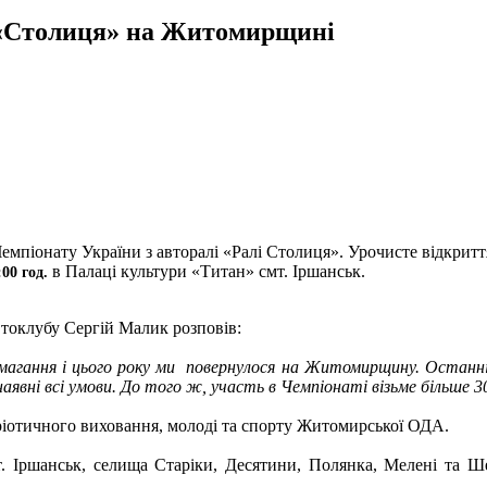
і «Столиця» на Житомирщині
 Чемпіонату України з авторалі «Ралі Столиця». Урочисте відкрит
в Палаці культури «Титан» смт. Іршанськ.
00 год.
токлубу Сергій Малик розповів:
гання і цього року ми повернулося на Житомирщину. Останній 
аявні всі умови. До того ж, участь в Чемпіонаті візьме більше 30 
тріотичного виховання, молоді та спорту Житомирської ОДА.
т. Іршанськ, селища Старіки, Десятини, Полянка, Мелені та 