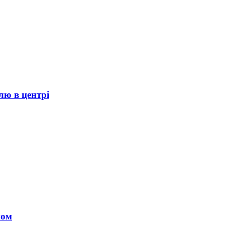
лю в центрі
ном