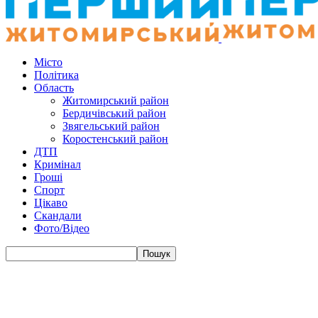
Місто
Політика
Область
Житомирський район
Бердичівський район
Звягельський район
Коростенський район
ДТП
Кримінал
Гроші
Спорт
Цікаво
Скандали
Фото/Відео