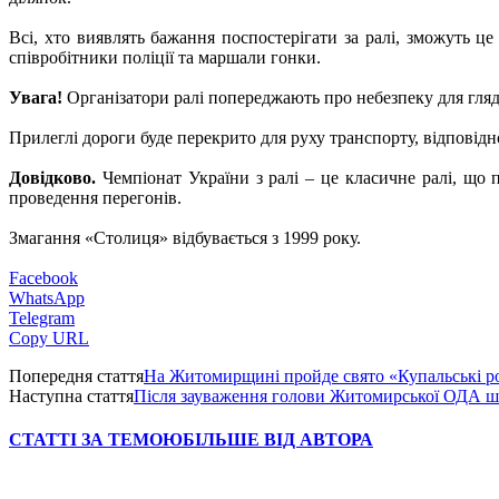
Всі, хто виявлять бажання поспостерігати за ралі, зможуть це
співробітники поліції та маршали гонки.
Увага!
Організатори ралі попереджають про небезпеку для гляда
Прилеглі дороги буде перекрито для руху транспорту, відповід
Довідково.
Чемпіонат України з ралі – це класичне ралі, що 
проведення перегонів.
Змагання «Столиця» відбувається з 1999 року.
Facebook
WhatsApp
Telegram
Copy URL
Попередня стаття
На Житомирщині пройде свято «Купальські
Наступна стаття
Після зауваження голови Житомирської ОДА ш
СТАТТІ ЗА ТЕМОЮ
БІЛЬШЕ ВІД АВТОРА