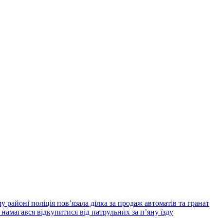
у районі поліція пов’язала ділка за продаж автоматів та гранат
di намагався відкупитися від патрульних за п’яну їзду