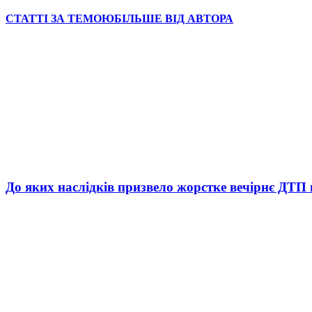
СТАТТІ ЗА ТЕМОЮ
БІЛЬШЕ ВІД АВТОРА
До яких наслідків призвело жорстке вечірнє ДТП 