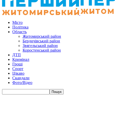
Місто
Політика
Область
Житомирський район
Бердичівський район
Звягельський район
Коростенський район
ДТП
Кримінал
Гроші
Спорт
Цікаво
Скандали
Фото/Відео