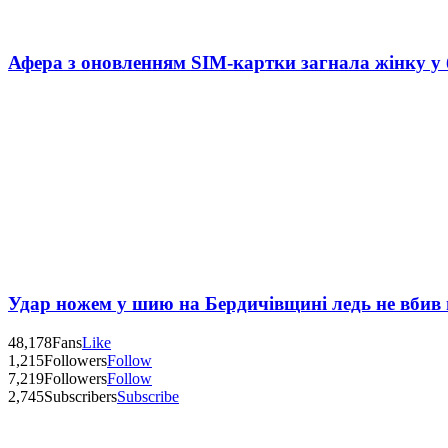
Афера з оновленням SIM-картки загнала жінку у
Удар ножем у шию на Бердичівщині ледь не вбив 
48,178
Fans
Like
1,215
Followers
Follow
7,219
Followers
Follow
2,745
Subscribers
Subscribe