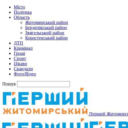
Місто
Політика
Область
Житомирський район
Бердичівський район
Звягельський район
Коростенський район
ДТП
Кримінал
Гроші
Спорт
Цікаво
Скандали
Фото/Відео
Пошук
Перший Житомирс