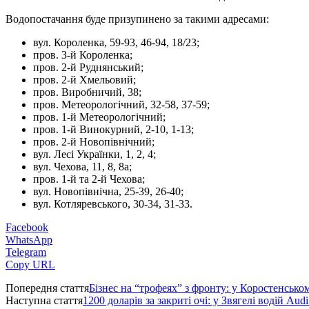
Водопостачання буде призупинено за такими адресами:
вул. Короленка, 59-93, 46-94, 18/23;
пров. 3-й Короленка;
пров. 2-й Руднянський;
пров. 2-й Хмельовий;
пров. Виробничий, 38;
пров. Метеорологічний, 32-58, 37-59;
пров. 1-й Метеорологічний;
пров. 1-й Винокурний, 2-10, 1-13;
пров. 2-й Новопівнічний;
вул. Лесі Українки, 1, 2, 4;
вул. Чехова, 11, 8, 8а;
пров. 1-й та 2-й Чехова;
вул. Новопівнічна, 25-39, 26-40;
вул. Котляревського, 30-34, 31-33.
Facebook
WhatsApp
Telegram
Copy URL
Попередня стаття
Бізнес на “трофеях” з фронту: у Коростенськом
Наступна стаття
1200 доларів за закриті очі: у Звягелі водій Au