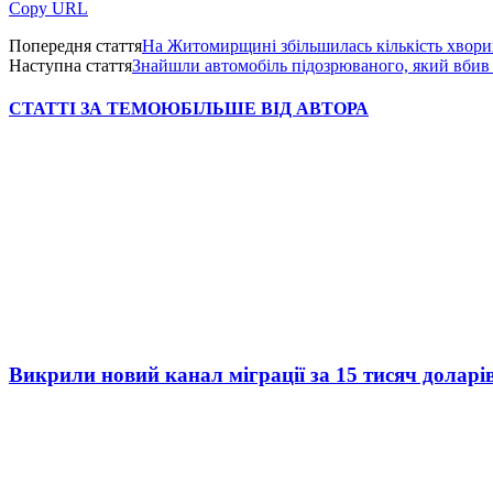
Copy URL
Попередня стаття
На Житомирщині збільшилась кількість хвори
Наступна стаття
Знайшли автомобіль підозрюваного, який вбив 
СТАТТІ ЗА ТЕМОЮ
БІЛЬШЕ ВІД АВТОРА
Викрили новий канал міграції за 15 тисяч доларі