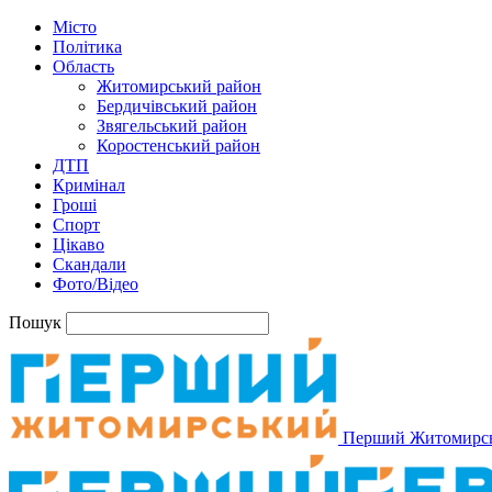
Місто
Політика
Область
Житомирський район
Бердичівський район
Звягельський район
Коростенський район
ДТП
Кримінал
Гроші
Спорт
Цікаво
Скандали
Фото/Відео
Пошук
Перший Житомирс