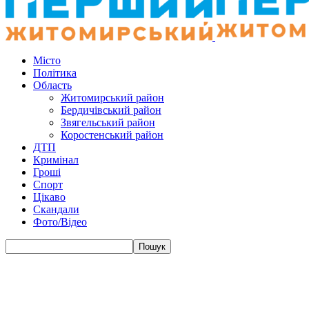
Місто
Політика
Область
Житомирський район
Бердичівський район
Звягельський район
Коростенський район
ДТП
Кримінал
Гроші
Спорт
Цікаво
Скандали
Фото/Відео