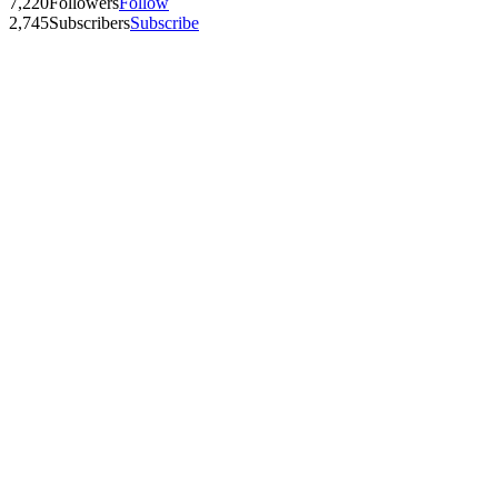
7,220
Followers
Follow
2,745
Subscribers
Subscribe