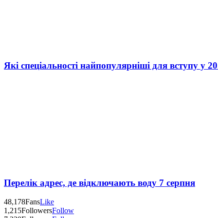
Які спеціальності найпопулярніші для вступу у 20
Перелік адрес, де відключають воду 7 серпня
48,178
Fans
Like
1,215
Followers
Follow