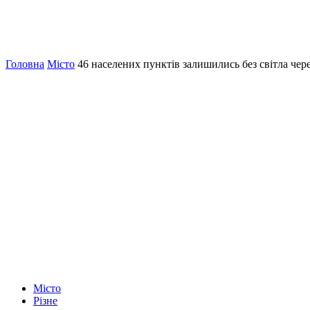
Головна
Місто
46 населених пунктів залишились без світла че
Місто
Різне