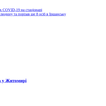
х COVID-19 на стаціонарі
людину та порізав ще 8 осіб в Іршанську
в у Житомирі