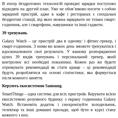
В епоху бездротових технологій провідні зарядки поступово 
відходять на другий план. Уже не обов’язково носити з собою 
зарядний пристрій, адже в кафе і ресторанах є спеціальні 
бездротові станції, від яких можна заряджати не тільки смарт-
годинник, але і смартфони, навушники та інші гаджети.
39 тренувань
Galaxy Watch – це пристрій два в одному: і фітнес-трекер, і 
смарт-годинник. З ними ви кожен день зможете тренуватися і 
вдосконалювати свої результати. У вашому розпорядженні 
цілих 39 видів тренувань і персональний тренер, який 
контролює всі необхідні показники. Кожен раз ви будете 
отримувати рекомендації як стати краще – ці рекомендації 
будуть розроблятися на основі статистики, яка формується 
після кожного заняття.
Керують екосистемою Samsung
SmartThings – одна система для всіх пристроїв. Керувати всією 
екосистемою розумного будинку з екрану годинника Galaxy 
Watch. Встановіть додаток і синхронізуйте холодильник, 
телевізор та інші домашні прилади, щоб бути в курсі стану 
кожного з них.