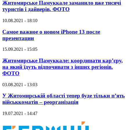
Житомирське Памуккале заманило вже тисячі
туристів і дайверів. ФОТО
10.08.2021 - 18:10
Самое важное о новом iPhone 13 после
презентации
15.09.2021 - 15:05
Житомирське Памуккале: координати кар’єру,
на який їдуть відпочивати з інших регіонів.
ФОТО
03.08.2021 - 13:03
У Житомирській області тепер буде тільки п’ять
військкоматів – реорганізація
19.07.2021 - 14:47