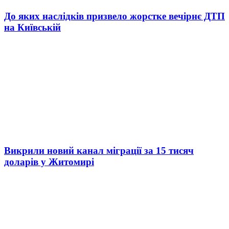
До яких наслідків призвело жорстке вечірнє ДТП
на Київській
Викрили новий канал міграції за 15 тисяч
доларів у Житомирі