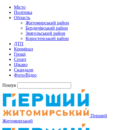
Місто
Політика
Область
Житомирський район
Бердичівський район
Звягельський район
Коростенський район
ДТП
Кримінал
Гроші
Спорт
Цікаво
Скандали
Фото/Відео
Пошук
Перший
Житомирський