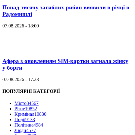
Понад тисячу загиблих рибин виявили в річці в
Радомишлі
07.08.2026 - 18:00
Афера з оновленням SIM-картки загнала жінку
у борги
07.08.2026 - 17:23
ПОПУЛЯРНІ КАТЕГОРІЇ
Місто
34567
Різне
19852
Кримінал
10830
Події
9133
Політика
4984
Люди
4577