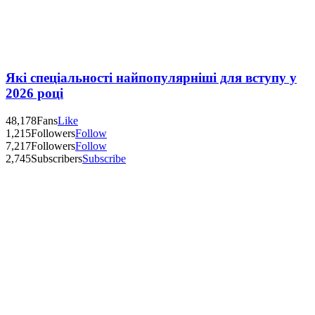
Які спеціальності найпопулярніші для вступу у
2026 році
48,178
Fans
Like
1,215
Followers
Follow
7,217
Followers
Follow
2,745
Subscribers
Subscribe