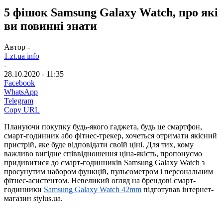
5 фішок Samsung Galaxy Watch, про які
ви повинні знати
Автор -
1.zt.ua info
-
28.10.2020 - 11:35
Facebook
WhatsApp
Telegram
Copy URL
Плануючи покупку будь-якого гаджета, будь це смартфон, 
смарт-годинник або фітнес-трекер, хочеться отримати якісний 
пристрій, яке буде відповідати своїй ціні. Для тих, кому 
важливо вигідне співвідношення ціна-якість, пропонуємо 
придивитися до смарт-годинників Samsung Galaxy Watch з 
просунутим набором функцій, пульсометром і персональним 
фітнес-асистентом. Невеликий огляд на брендові смарт-
годинники 
Samsung Galaxy Watch 42mm
 підготував інтернет-
магазин stylus.ua.