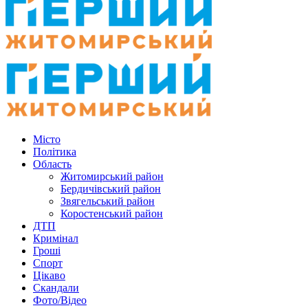
Місто
Політика
Область
Житомирський район
Бердичівський район
Звягельський район
Коростенський район
ДТП
Кримінал
Гроші
Спорт
Цікаво
Скандали
Фото/Відео