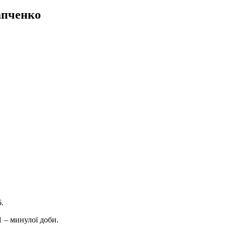
апченко
.
.
1 – минулої доби.