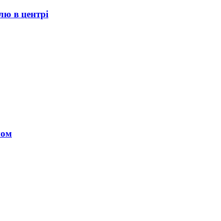
лю в центрі
ном