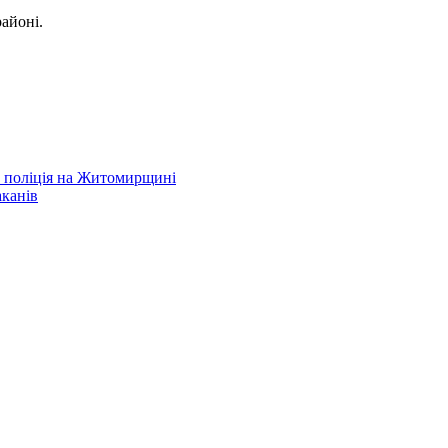
айоні.
а поліція на Житомирщині
аканів