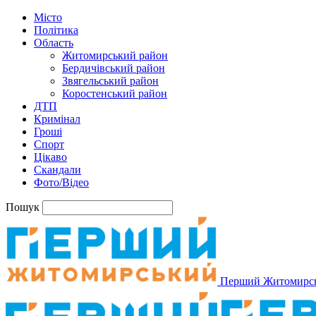
Місто
Політика
Область
Житомирський район
Бердичівський район
Звягельський район
Коростенський район
ДТП
Кримінал
Гроші
Спорт
Цікаво
Скандали
Фото/Відео
Пошук
Перший Житомирс