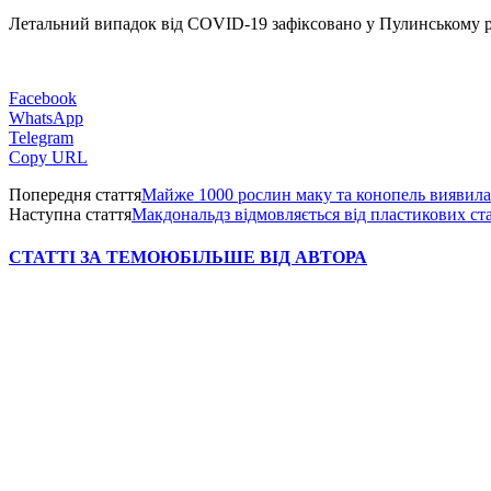
Летальний випадок від COVID-19 зафіксовано у Пулинському р
Facebook
WhatsApp
Telegram
Copy URL
Попередня стаття
Майже 1000 рослин маку та конопель виявил
Наступна стаття
Макдональдз відмовляється від пластикових ст
СТАТТІ ЗА ТЕМОЮ
БІЛЬШЕ ВІД АВТОРА