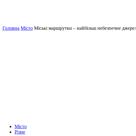
Головна
Місто
Міські маршрутки – найбільш небезпечне джер
Місто
Різне