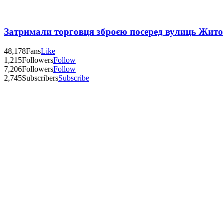
Затримали торговця зброєю посеред вулиць Жит
48,178
Fans
Like
1,215
Followers
Follow
7,206
Followers
Follow
2,745
Subscribers
Subscribe