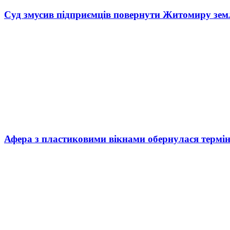
Суд змусив підприємців повернути Житомиру зем
Афера з пластиковими вікнами обернулася термі