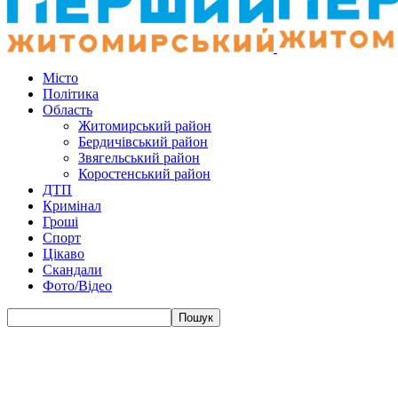
Місто
Політика
Область
Житомирський район
Бердичівський район
Звягельський район
Коростенський район
ДТП
Кримінал
Гроші
Спорт
Цікаво
Скандали
Фото/Відео