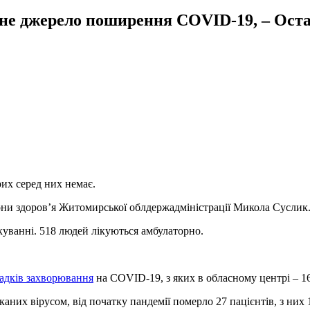
чне джерело поширення COVID-19, – Ост
их серед них немає.
они здоров’я Житомирської облдержадміністрації Микола Суслик
куванні. 518 людей лікуються амбулаторно.
падків захворювання
на COVID-19, з яких в обласному центрі – 16
аних вірусом, від початку пандемії померло 27 пацієнтів, з них 