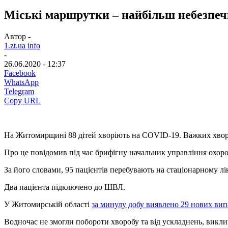
Міські маршрутки – найбільш небезпе
Автор -
1.zt.ua info
-
26.06.2020 - 12:37
Facebook
WhatsApp
Telegram
Copy URL
На Житомирщині 88 дітей хворіють на COVID-19. Важких хвор
Про це повідомив під час брифігну начальник управління охор
За його словами, 95 пацієнтів перебувають на стаціонарному лі
Два пацієнта підключено до ШВЛ.
У Житомирській області
за минулу добу виявлено 29 нових ви
Водночас не змогли побороти хворобу та від ускладнень, виклик