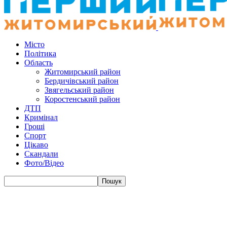
Місто
Політика
Область
Житомирський район
Бердичівський район
Звягельський район
Коростенський район
ДТП
Кримінал
Гроші
Спорт
Цікаво
Скандали
Фото/Відео