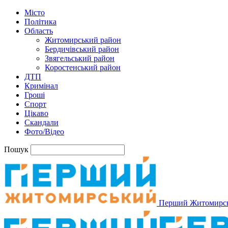
Місто
Політика
Область
Житомирський район
Бердичівський район
Звягельський район
Коростенський район
ДТП
Кримінал
Гроші
Спорт
Цікаво
Скандали
Фото/Відео
Пошук
Перший Житомирс