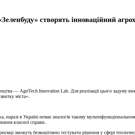
«Зеленбуду» створять інноваційний агрох
ицтва — AgriTech Innovation Lab. Для реалізації цього задуму 
звитку міста».
а, наразі в Україні немає аналогів такому мультифункціонально
вання власної справи.
риємці зможуть безкоштовно тестувати рішення у сфері тепличног