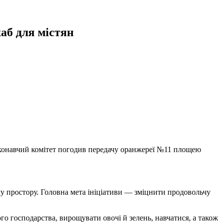
аб для містян
виконавчий комітет погодив передачу оранжереї №11 площею
му простору. Головна мета ініціативи — зміцнити продовольчу
о господарства, вирощувати овочі й зелень, навчатися, а також