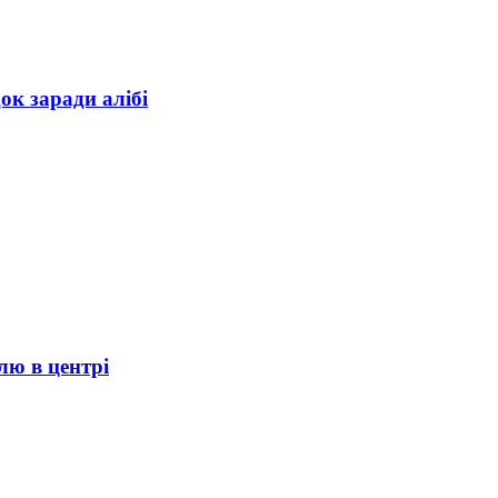
ок заради алібі
лю в центрі