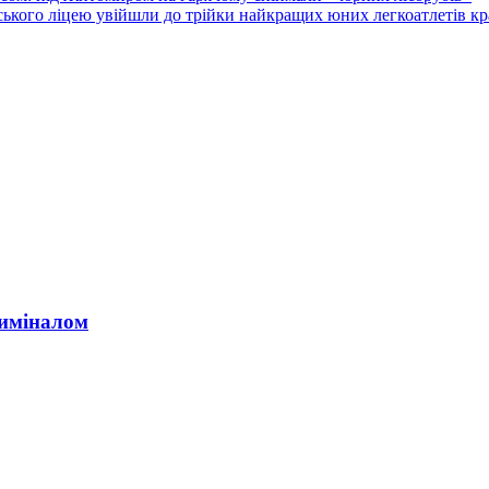
рського ліцею увійшли до трійки найкращих юних легкоатлетів кр
риміналом