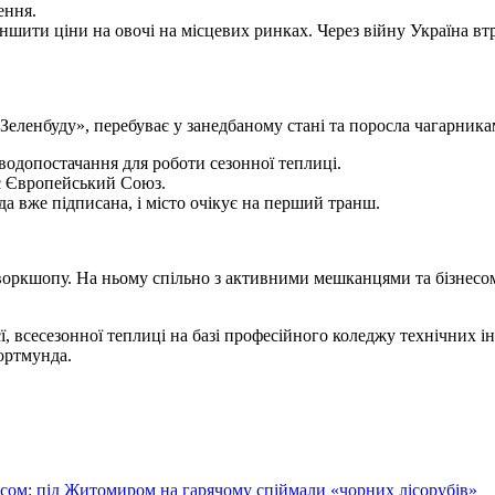
ення.
ити ціни на овочі на місцевих ринках. Через війну Україна втра
«Зеленбуду», перебуває у занедбаному стані та поросла чагарника
водопостачання для роботи сезонної теплиці.
ує Європейський Союз.
 вже підписана, і місто очікує на перший транш.
воркшопу. На ньому спільно з активними мешканцями та бізнесо
ї, всесезонної теплиці на базі професійного коледжу технічних 
ортмунда.
ісом: під Житомиром на гарячому спіймали «чорних лісорубів»