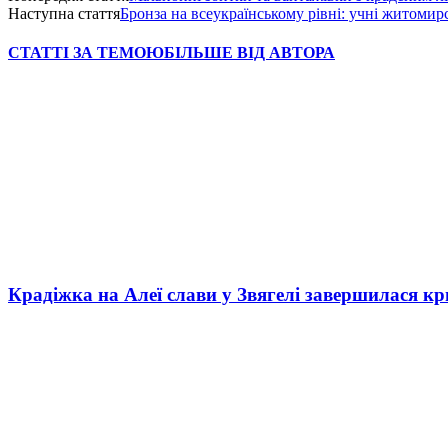
Наступна стаття
Бронза на всеукраїнському рівні: учні житоми
СТАТТІ ЗА ТЕМОЮ
БІЛЬШЕ ВІД АВТОРА
Крадіжка на Алеї слави у Звягелі завершилася к