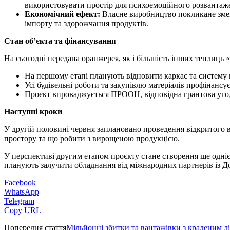
використовувати простір для психоемоційного розвантаж
Економічний ефект:
Власне виробництво покликане зменш
імпорту та здорожчання продуктів.
Стан об’єкта та фінансування
На сьогодні передана оранжерея, як і більшість інших теплиць 
На першому етапі планують відновити каркас та систему 
Усі будівельні роботи та закупівлю матеріалів профінанс
Проєкт впроваджується ПРООН, відповідна грантова угода
Наступні кроки
У другій половині червня заплановано проведення відкритого 
простору та що робити з вирощеною продукцією.
У перспективі другим етапом проєкту стане створення ще одніє
планують залучити обладнання від міжнародних партнерів із Д
Facebook
WhatsApp
Telegram
Copy URL
Попередня стаття
Мільйонні збитки та вантажівки з краденим л