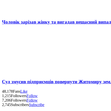
Чоловік зарізав жінку та вигадав нещасний випад
Суд змусив підприємців повернути Житомиру зем
48,178
Fans
Like
1,215
Followers
Follow
7,206
Followers
Follow
2,745
Subscribers
Subscribe