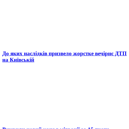
До яких наслідків призвело жорстке вечірнє ДТП
на Київській