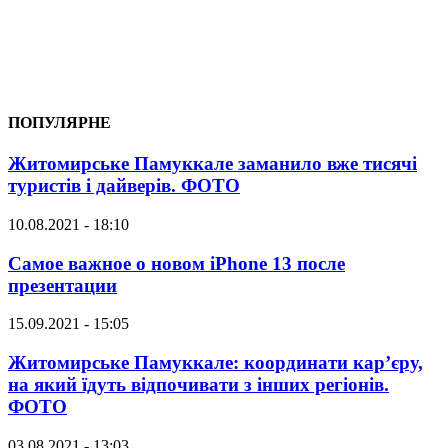
ПОПУЛЯРНЕ
Житомирське Памуккале заманило вже тисячі
туристів і дайверів. ФОТО
10.08.2021 - 18:10
Самое важное о новом iPhone 13 после
презентации
15.09.2021 - 15:05
Житомирське Памуккале: координати кар’єру,
на який їдуть відпочивати з інших регіонів.
ФОТО
03.08.2021 - 13:03