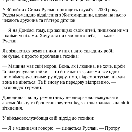
У Збройних Силах Руслан проходить службу з 2000 року.
Родом командир відділення з Житомирщини, вдома на нього
чекають дружина та п’ятеро діточок.
— Я на Донбасі тому, що захищаю своїх дітей, пишаюся ними
і їхніми успіхами. Хочу для них мирного неба, — каже
Руслан.
Як зізнаються ремонтники, у них надто складних робіт
не буває, є просто проблемна техніка:
— Машина має свій норов. Вона, як і людина, не хоче, щоби
їй відкручували гайки — то й не дається, але ми все одно
по міліметру-сантиметру відкрутимо, відремонтуємо, нікуди
вона не дінеться. Та й знову на передову відправимо, —
розповідає сержант.
Доводилося воїну-ремонтнику неодноразово евакуювати
автомобільну та бронетанкову техніку, яка знаходилась на лінії
зіткнення.
У військовослужбовця свій підхід до техніки:
— Я з машинами говорю, — зізнається Руслан. — Протру