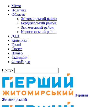
Місто
Політика
Область
Житомирський район
Бердичівський район
Звягельський район
Коростенський район
ДТП
Кримінал
Гроші
Спорт
Цікаво
Скандали
Фото/Відео
Пошук
Перший
Житомирський