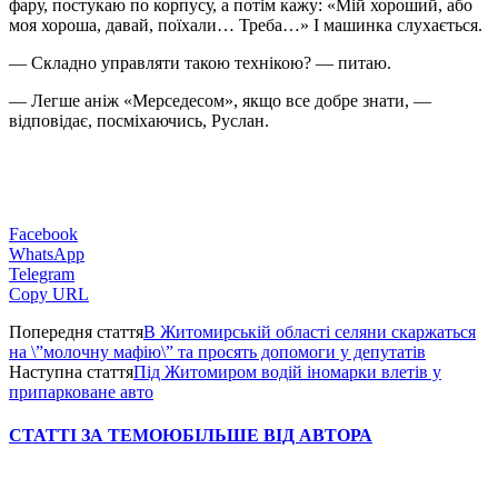
фару, постукаю по корпусу, а потім кажу: «Мій хороший, або
моя хороша, давай, поїхали… Треба…» І машинка слухається.
— Складно управляти такою технікою? — питаю.
— Легше аніж «Мерседесом», якщо все добре знати, —
відповідає, посміхаючись, Руслан.
Facebook
WhatsApp
Telegram
Copy URL
Попередня стаття
В Житомирській області селяни скаржаться
на \”молочну мафію\” та просять допомоги у депутатів
Наступна стаття
Під Житомиром водій іномарки влетів у
припарковане авто
СТАТТІ ЗА ТЕМОЮ
БІЛЬШЕ ВІД АВТОРА