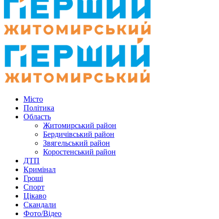
Місто
Політика
Область
Житомирський район
Бердичівський район
Звягельський район
Коростенський район
ДТП
Кримінал
Гроші
Спорт
Цікаво
Скандали
Фото/Відео