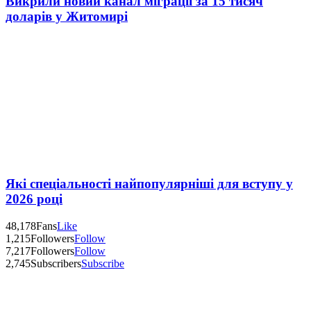
Викрили новий канал міграції за 15 тисяч
доларів у Житомирі
Які спеціальності найпопулярніші для вступу у
2026 році
48,178
Fans
Like
1,215
Followers
Follow
7,217
Followers
Follow
2,745
Subscribers
Subscribe