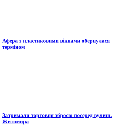
Афера з пластиковими вікнами обернулася
терміном
Затримали торговця зброєю посеред вулиць
Житомира