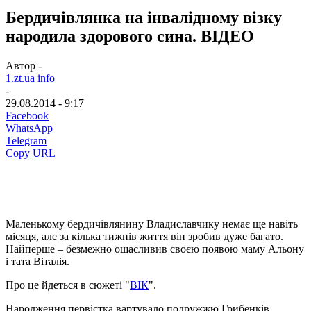
Бердичівлянка на інвалідному візку
народила здорового сина. ВІДЕО
Автор -
1.zt.ua info
-
29.08.2014 - 9:17
Facebook
WhatsApp
Telegram
Copy URL
Маленькому бердичівлянину Владиславчику немає ще навіть
місяця, але за кілька тижнів життя він зробив дуже багато.
Найперше – безмежно ощасливив своєю появою маму Альону
і тата Віталія.
Про це йдеться в сюжеті "
ВІК
".
Народження первістка вартувало подружжю Грибенків