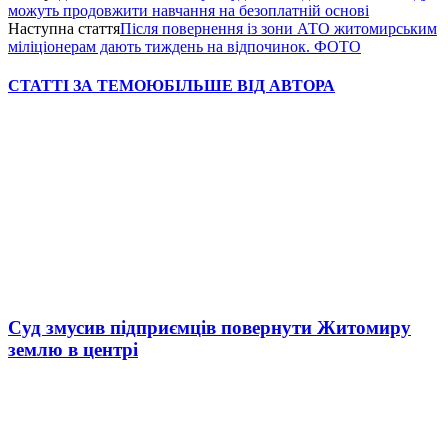
можуть продовжити навчання на безоплатній основі
Наступна стаття
Після повернення із зони АТО житомирським
міліціонерам дають тиждень на відпочинок. ФОТО
СТАТТІ ЗА ТЕМОЮ
БІЛЬШЕ ВІД АВТОРА
Суд змусив підприємців повернути Житомиру
землю в центрі