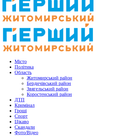
Місто
Політика
Область
Житомирський район
Бердичівський район
Звягельський район
Коростенський район
ДТП
Кримінал
Гроші
Спорт
Цікаво
Скандали
Фото/Відео