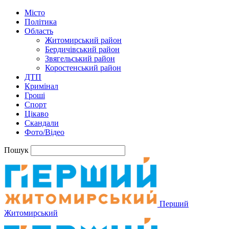
Місто
Політика
Область
Житомирський район
Бердичівський район
Звягельський район
Коростенський район
ДТП
Кримінал
Гроші
Спорт
Цікаво
Скандали
Фото/Відео
Пошук
Перший
Житомирський