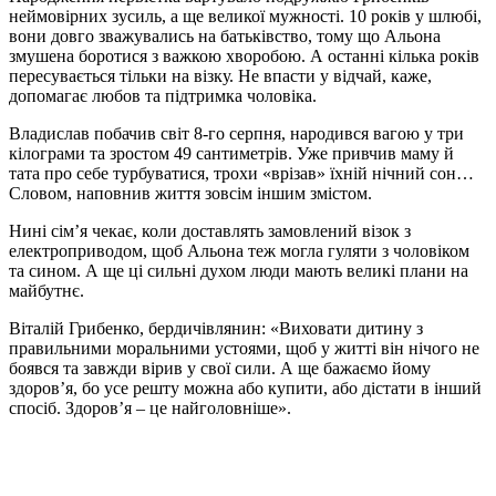
неймовірних зусиль, а ще великої мужності. 10 років у шлюбі,
вони довго зважувались на батьківство, тому що Альона
змушена боротися з важкою хворобою. А останні кілька років
пересувається тільки на візку. Не впасти у відчай, каже,
допомагає любов та підтримка чоловіка.
Владислав побачив світ 8-го серпня, народився вагою у три
кілограми та зростом 49 сантиметрів. Уже привчив маму й
тата про себе турбуватися, трохи «врізав» їхній нічний сон…
Словом, наповнив життя зовсім іншим змістом.
Нині сім’я чекає, коли доставлять замовлений візок з
електроприводом, щоб Альона теж могла гуляти з чоловіком
та сином. А ще ці сильні духом люди мають великі плани на
майбутнє.
Віталій Грибенко, бердичівлянин: «Виховати дитину з
правильними моральними устоями, щоб у житті він нічого не
боявся та завжди вірив у свої сили. А ще бажаємо йому
здоров’я, бо усе решту можна або купити, або дістати в інший
спосіб. Здоров’я – це найголовніше».