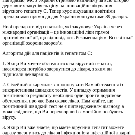
Нагадаємо, МОЗ України отримало найнижчу за всю історію
державних закупівель ціну на інноваційне лікування
вірусного гепатиту С. Тепер курс лікування новітніми
препаратами прямої дії для України коштуватиме 89 доларів.
Нові препарати від гепатитів, які закуповує Україна через
міжнародні організації – це інноваційні ліки прямої
противірусної дії, що відповідають Рекомендаціям Всесвітньої
організації охорони здоров’я.
Алгоритм дій для пацієнтів із гепатитом С:
1. Якщо Ви хочете обстежитись на вірусний гепатит,
насамперед потрібно звернутися до лікаря, з яким ви
підписали декларацію.
2. Сімейний лікар може запропонувати Вам обстеження із
використанням швидких тестів. У випадку отримання
позитивного результату необхідно буде пройти додаткове
обстеження, про яке Вам скаже лікар. Пам’ятайте, що
позитивний швидкий тест не є підтвердженням діагнозу, а
може свідчити, що Ви перехворіли і самостійно позбулись
вірусу.
3. Якщо Ви вже знаєте, що маєте вірусний гепатит можете
одразу звернутись до лікаря інфекціоніста інфекційної лікарні