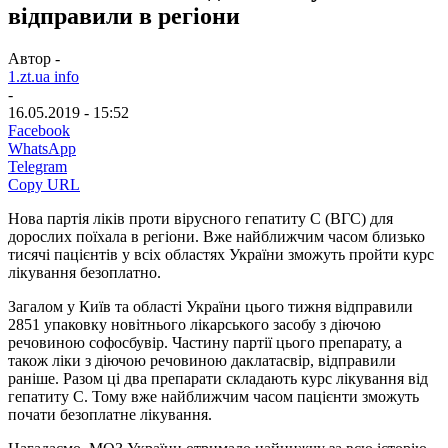
відправили в регіони
Автор -
1.zt.ua info
-
16.05.2019 - 15:52
Facebook
WhatsApp
Telegram
Copy URL
Нова партія ліків проти вірусного гепатиту С (ВГС) для
дорослих поїхала в регіони. Вже найближчим часом близько
тисячі пацієнтів у всіх областях України зможуть пройти курс
лікування безоплатно.
Загалом у Київ та області України цього тижня відправили
2851 упаковку новітнього лікарського засобу з діючою
речовиною софосбувір. Частину партії цього препарату, а
також ліки з діючою речовиною даклатасвір, відправили
раніше. Разом ці два препарати складають курс лікування від
гепатиту С. Тому вже найближчим часом пацієнти зможуть
почати безоплатне лікування.