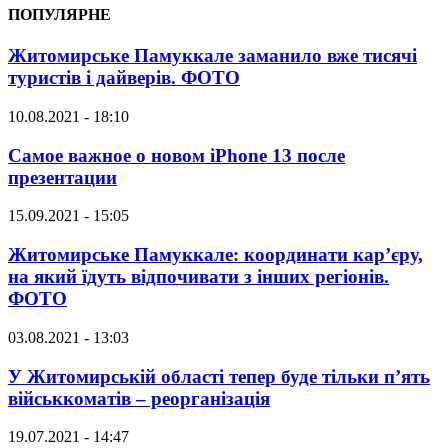
ПОПУЛЯРНЕ
Житомирське Памуккале заманило вже тисячі
туристів і дайверів. ФОТО
10.08.2021 - 18:10
Самое важное о новом iPhone 13 после
презентации
15.09.2021 - 15:05
Житомирське Памуккале: координати кар’єру,
на який їдуть відпочивати з інших регіонів.
ФОТО
03.08.2021 - 13:03
У Житомирській області тепер буде тільки п’ять
військкоматів – реорганізація
19.07.2021 - 14:47