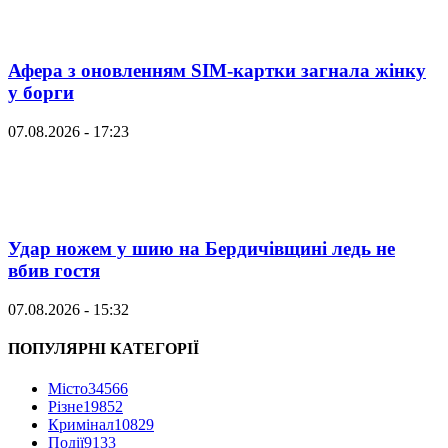
Афера з оновленням SIM-картки загнала жінку
у борги
07.08.2026 - 17:23
Удар ножем у шию на Бердичівщині ледь не
вбив гостя
07.08.2026 - 15:32
ПОПУЛЯРНІ КАТЕГОРІЇ
Місто
34566
Різне
19852
Кримінал
10829
Події
9133