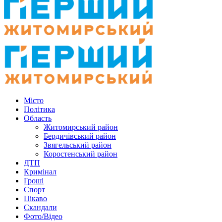
Місто
Політика
Область
Житомирський район
Бердичівський район
Звягельський район
Коростенський район
ДТП
Кримінал
Гроші
Спорт
Цікаво
Скандали
Фото/Відео