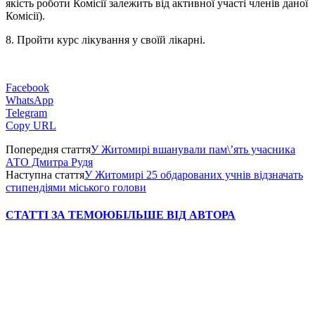
якість роботи Комісії залежить від активної участі членів даної
Комісії).
8. Пройти курс лікування у своїй лікарні.
Facebook
WhatsApp
Telegram
Copy URL
Попередня стаття
У Житомирі вшанували пам\’ять учасника
АТО Дмитра Рудя
Наступна стаття
У Житомирі 25 обдарованих учнів відзначать
стипендіями міського голови
СТАТТІ ЗА ТЕМОЮ
БІЛЬШЕ ВІД АВТОРА