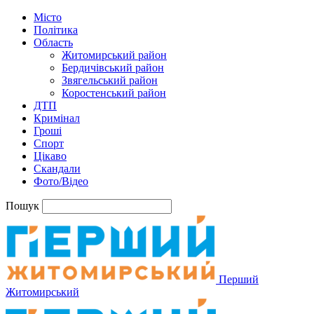
Місто
Політика
Область
Житомирський район
Бердичівський район
Звягельський район
Коростенський район
ДТП
Кримінал
Гроші
Спорт
Цікаво
Скандали
Фото/Відео
Пошук
Перший
Житомирський