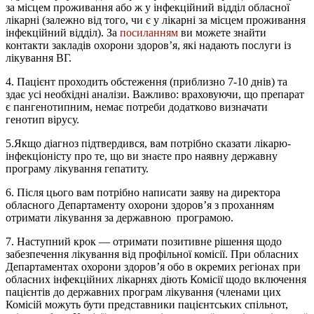
за місцем проживання або ж у інфекційний відділ обласної
лікарні (залежно від того, чи є у лікарні за місцем проживання
інфекційний відділ). За
посиланням
ви можете знайти
контакти закладів охорони здоров’я, які надають послуги із
лікування ВГ.
4. Пацієнт проходить обстеження (приблизно 7-10 днів) та
здає усі необхідні аналізи. Важливо: враховуючи, що препарат
є пангенотипним, немає потреби додатково визначати
генотип вірусу.
5.Якщо діагноз підтвердився, вам потрібно сказати лікарю-
інфекціоністу про те, що ви знаєте про наявну державну
програму лікування гепатиту.
6. Після цього вам потрібно написати заяву на директора
обласного Департаменту охорони здоров’я з проханням
отримати лікування за державною програмою.
7. Наступний крок — отримати позитивне рішення щодо
забезпечення лікування від профільної комісії. При обласних
Департаментах охорони здоров’я обо в окремих регіонах при
обласних інфекційних лікарнях діють Комісії щодо включення
пацієнтів до державних програм лікування (членами цих
Комісій можуть бути представники пацієнтських спільнот,