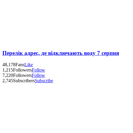
Перелік адрес, де відключають воду 7 серпня
48,178
Fans
Like
1,215
Followers
Follow
7,220
Followers
Follow
2,745
Subscribers
Subscribe