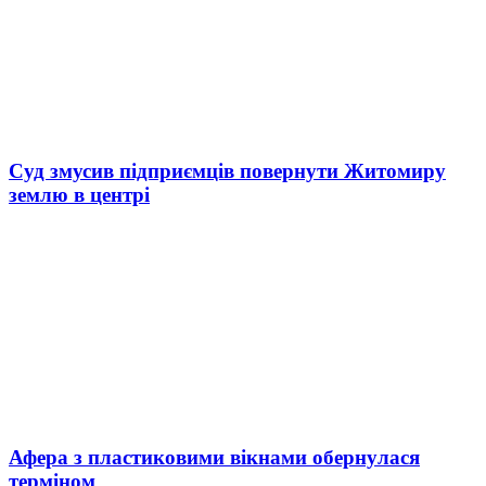
Суд змусив підприємців повернути Житомиру
землю в центрі
Афера з пластиковими вікнами обернулася
терміном