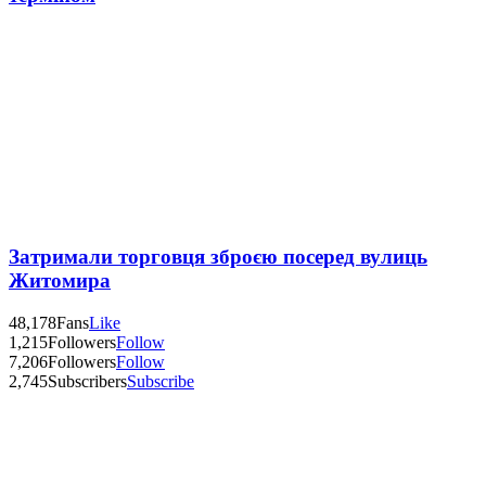
Затримали торговця зброєю посеред вулиць
Житомира
48,178
Fans
Like
1,215
Followers
Follow
7,206
Followers
Follow
2,745
Subscribers
Subscribe