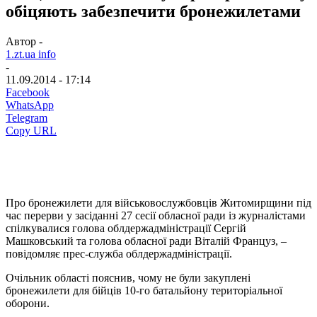
обіцяють забезпечити бронежилетами
Автор -
1.zt.ua info
-
11.09.2014 - 17:14
Facebook
WhatsApp
Telegram
Copy URL
Про бронежилети для військовослужбовців Житомирщини під
час перерви у засіданні 27 сесії обласної ради із журналістами
спілкувалися голова облдержадміністрації Сергій
Машковський та голова обласної ради Віталій Француз, –
повідомляє прес-служба облдержадміністрації.
Очільник області пояснив, чому не були закуплені
бронежилети для бійців 10-го батальйону територіальної
оборони.