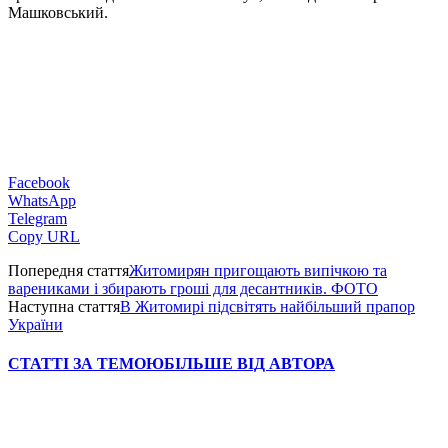
Машковський.
Facebook
WhatsApp
Telegram
Copy URL
Попередня стаття
Житомирян пригощають випічкою та
варениками і збирають гроші для десантників. ФОТО
Наступна стаття
В Житомирі підсвітять найбільший прапор
України
СТАТТІ ЗА ТЕМОЮ
БІЛЬШЕ ВІД АВТОРА