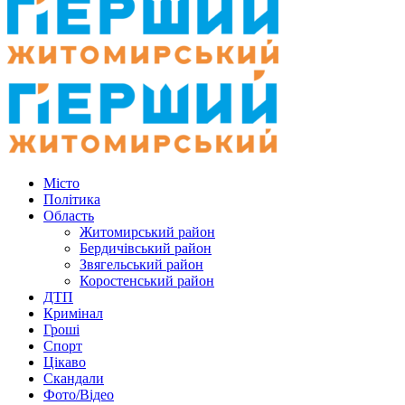
Місто
Політика
Область
Житомирський район
Бердичівський район
Звягельський район
Коростенський район
ДТП
Кримінал
Гроші
Спорт
Цікаво
Скандали
Фото/Відео