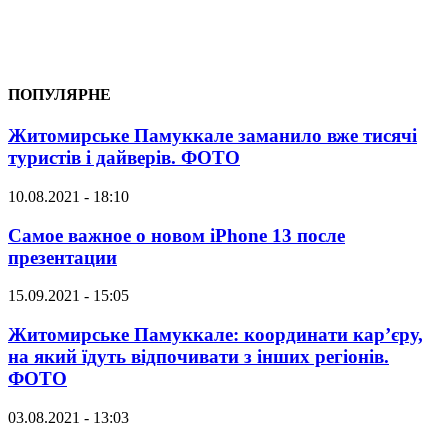
ПОПУЛЯРНЕ
Житомирське Памуккале заманило вже тисячі
туристів і дайверів. ФОТО
10.08.2021 - 18:10
Самое важное о новом iPhone 13 после
презентации
15.09.2021 - 15:05
Житомирське Памуккале: координати кар’єру,
на який їдуть відпочивати з інших регіонів.
ФОТО
03.08.2021 - 13:03