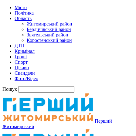
Місто
Політика
Область
Житомирський район
Бердичівський район
Звягельський район
Коростенський район
ДТП
Кримінал
Гроші
Спорт
Цікаво
Скандали
Фото/Відео
Пошук
Перший
Житомирський