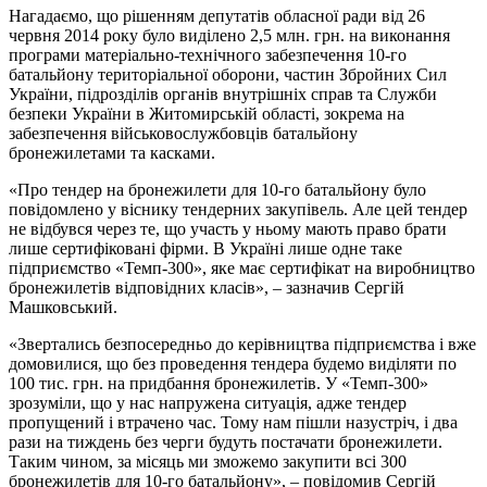
Нагадаємо, що рішенням депутатів обласної ради від 26
червня 2014 року було виділено 2,5 млн. грн. на виконання
програми матеріально-технічного забезпечення 10-го
батальйону територіальної оборони, частин Збройних Сил
України, підрозділів органів внутрішніх справ та Служби
безпеки України в Житомирській області, зокрема на
забезпечення військовослужбовців батальйону
бронежилетами та касками.
«Про тендер на бронежилети для 10-го батальйону було
повідомлено у віснику тендерних закупівель. Але цей тендер
не відбувся через те, що участь у ньому мають право брати
лише сертифіковані фірми. В Україні лише одне таке
підприємство «Темп-300», яке має сертифікат на виробництво
бронежилетів відповідних класів», – зазначив Сергій
Машковський.
«Звертались безпосередньо до керівництва підприємства і вже
домовилися, що без проведення тендера будемо виділяти по
100 тис. грн. на придбання бронежилетів. У «Темп-300»
зрозуміли, що у нас напружена ситуація, адже тендер
пропущений і втрачено час. Тому нам пішли назустріч, і два
рази на тиждень без черги будуть постачати бронежилети.
Таким чином, за місяць ми зможемо закупити всі 300
бронежилетів для 10-го батальйону», – повідомив Сергій